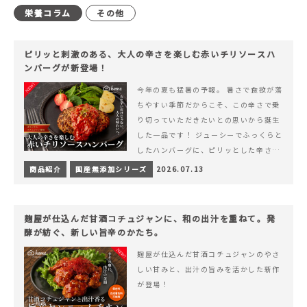
栄養コラム
その他
ピリッと刺激のある、大人の辛さを楽しむ赤いチリソースハ
ンバーグが新登場！
今年の夏も猛暑の予報。 暑さで食欲が落
ちやすい季節だからこそ、この辛さで乗
り切っていただきたいとの思いから誕生
した一品です！ ジューシーでふっくらと
したハンバーグに、ピリッとした辛さと
コク深い旨みが楽しめる特製チリソース
商品紹介
国産無添加シリーズ
2026.07.13
&hellip; 続きを読む ピリッと刺激のあ
る、大人の辛さを楽しむ赤いチリソース
ハンバーグが新登場！
麹屋が仕込んだ甘酒コチュジャンに、和の出汁を重ねて。発
酵が紡ぐ、新しい旨辛のかたち。
麹屋が仕込んだ甘酒コチュジャンのやさ
しい甘みと、出汁の旨みを活かした新作
が登場！