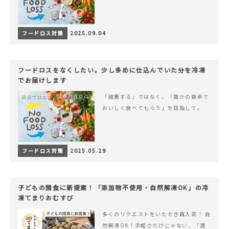
フードロス対策
2025.09.04
フードロスをなくしたい。少し多めに仕込んでいた分を冷凍
でお届けします
「破棄する」ではなく、「誰かの食卓で
おいしく食べてもらう」を目指して。
フードロス対策
2025.05.29
子どもの間食に新提案！「添加物不使用・自然解凍OK」の冷
凍てまりおむすび
多くのリクエストをいただき再入荷！ 自
然解凍OK！手軽さだけじゃない、「選