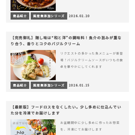
商品紹介
国産無添加シリーズ
2026.02.20
【完売御礼】隠し味は“和と洋”の調味料！魚介の旨みが重な
り合う、香りとコクのバジルクリーム
リクエストの多かった魚メニューが新登
場！バジルクリームソースがいつもの食
卓を華やかにしてくれます
商品紹介
国産無添加シリーズ
2026.01.15
【最新版】フードロスをなくしたい。少し多めに仕込んでい
た分を冷凍でお届けします
お盆期間中に少し多めに作ったお惣菜
を、冷凍にてお届けします