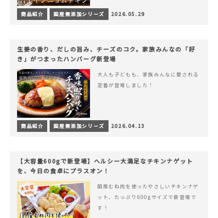
商品紹介
国産無添加シリーズ
2026.05.29
生姜の香り、だしの旨み、チーズのコク。家族みんなの「好
き」がつまったハンバーグ新登場
大人も子どもも、家族みんなに愛される
定番が登場しました！
商品紹介
国産無添加シリーズ
2026.04.13
【大容量600gで新登場】ヘルシー大満足なチキンナゲット
を、今日の食卓にプラスオン！
国産むね肉を使ったやさしいチキンナゲ
ット、たっぷり600gサイズで新登場で
す！