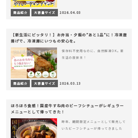
商品紹介
大容量サイズ
2026.04.03
【新生活にピッタリ！】お弁当・夕飯の”あと1品”に！冷凍唐
揚げで、冷凍庫にいつもの安心を。
保存料不使用なのに、自然解凍OK。新
生活の救世主！
商品紹介
大容量サイズ
2026.03.13
ほろほろ食感！国産牛すね肉のビーフシチューがレギュラー
メニューとして帰ってきた！
昨年、期間限定メニューとして販売して
いたビーフシチューが帰ってきました