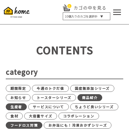
0
カゴの中を見る
10
個入りのカゴを選択中 ▼
5個入り
7個入り
10個入り
最大5%OFF
14個入り
最大8%OFF
CONTENTS
20個入り
最大12%OFF
category
期間限定
今週のトクだ値
国産無添加シリーズ
お知らせ
トースターシリーズ
商品紹介
生産者
サービスについて
ちょうど良いシリーズ
食材
大容量サイズ
コラボレーション
フードロス対策
お弁当にも！冷凍おかずシリーズ