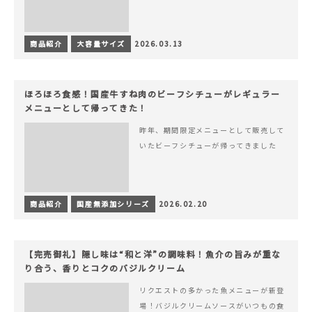
商品紹介
大容量サイズ
2026.03.13
ほろほろ食感！国産牛すね肉のビーフシチューがレギュラー
メニューとして帰ってきた！
昨年、期間限定メニューとして販売して
いたビーフシチューが帰ってきました
商品紹介
国産無添加シリーズ
2026.02.20
【完売御礼】隠し味は“和と洋”の調味料！魚介の旨みが重な
り合う、香りとコクのバジルクリーム
リクエストの多かった魚メニューが新登
場！バジルクリームソースがいつもの食