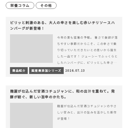
栄養コラム
その他
ピリッと刺激のある、大人の辛さを楽しむ赤いチリソースハ
ンバーグが新登場！
今年の夏も猛暑の予報。 暑さで食欲が落
ちやすい季節だからこそ、この辛さで乗
り切っていただきたいとの思いから誕生
した一品です！ ジューシーでふっくらと
したハンバーグに、ピリッとした辛さと
コク深い旨みが楽しめる特製チリソース
商品紹介
国産無添加シリーズ
2026.07.13
&hellip; 続きを読む ピリッと刺激のあ
る、大人の辛さを楽しむ赤いチリソース
ハンバーグが新登場！
麹屋が仕込んだ甘酒コチュジャンに、和の出汁を重ねて。発
酵が紡ぐ、新しい旨辛のかたち。
麹屋が仕込んだ甘酒コチュジャンのやさ
しい甘みと、出汁の旨みを活かした新作
が登場！