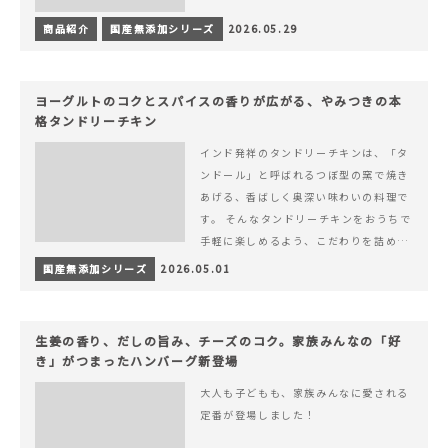
商品紹介
国産無添加シリーズ
2026.05.29
ヨーグルトのコクとスパイスの香りが広がる、やみつきの本
格タンドリーチキン
インド発祥のタンドリーチキンは、「タ
ンドール」と呼ばれるつぼ型の窯で焼き
あげる、香ばしく奥深い味わいの料理で
す。 そんなタンドリーチキンをおうちで
手軽に楽しめるよう、こだわりを詰め込
んで仕上げました。 様々なシーンでお召
国産無添加シリーズ
2026.05.01
&hellip; 続きを読む ヨーグルトのコク
とスパイスの香りが広がる、やみつきの
本格タンドリーチキン
生姜の香り、だしの旨み、チーズのコク。家族みんなの「好
き」がつまったハンバーグ新登場
大人も子どもも、家族みんなに愛される
定番が登場しました！