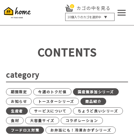
0
カゴの中を見る
10
個入りのカゴを選択中 ▼
5個入り
7個入り
10個入り
最大5%OFF
14個入り
最大8%OFF
CONTENTS
20個入り
最大12%OFF
category
期間限定
今週のトクだ値
国産無添加シリーズ
お知らせ
トースターシリーズ
商品紹介
生産者
サービスについて
ちょうど良いシリーズ
食材
大容量サイズ
コラボレーション
フードロス対策
お弁当にも！冷凍おかずシリーズ