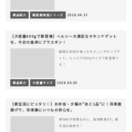
商品紹介
国産無添加シリーズ
2026.04.13
【大容量600gで新登場】ヘルシー大満足なチキンナゲット
を、今日の食卓にプラスオン！
国産むね肉を使ったやさしいチキンナゲ
ット、たっぷり600gサイズで新登場で
す！
商品紹介
大容量サイズ
2026.04.03
【新生活にピッタリ！】お弁当・夕飯の”あと1品”に！冷凍唐
揚げで、冷凍庫にいつもの安心を。
保存料不使用なのに、自然解凍OK。新
生活の救世主！