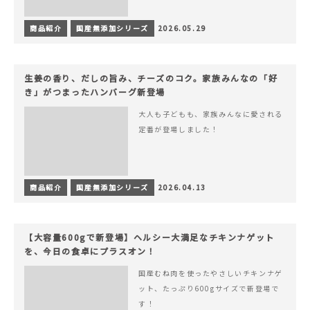
商品紹介
国産無添加シリーズ
2026.05.29
生姜の香り、だしの旨み、チーズのコク。家族みんなの「好
き」がつまったハンバーグ新登場
大人も子どもも、家族みんなに愛される
定番が登場しました！
商品紹介
国産無添加シリーズ
2026.04.13
【大容量600gで新登場】ヘルシー大満足なチキンナゲット
を、今日の食卓にプラスオン！
国産むね肉を使ったやさしいチキンナゲ
ット、たっぷり600gサイズで新登場で
す！