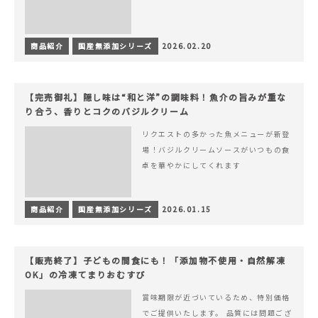
商品紹介
国産無添加シリーズ
2026.02.20
【完売御礼】隠し味は“和と洋”の調味料！魚介の旨みが重な
り合う、香りとコクのバジルクリーム
リクエストの多かった魚メニューが新登
場！バジルクリームソースがいつもの食
卓を華やかにしてくれます
商品紹介
国産無添加シリーズ
2026.01.15
【販売終了】子どもの間食にも！「添加物不使用・自然解凍
OK」の冷凍てまりおむすび
賞味期限が近づいているため、特別価格
でご提供いたします。 品質には問題ござ