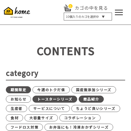
0
カゴの中を見る
10
個入りのカゴを選択中 ▼
5個入り
7個入り
10個入り
最大5%OFF
14個入り
最大8%OFF
CONTENTS
20個入り
最大12%OFF
category
期間限定
今週のトクだ値
国産無添加シリーズ
お知らせ
トースターシリーズ
商品紹介
生産者
サービスについて
ちょうど良いシリーズ
食材
大容量サイズ
コラボレーション
フードロス対策
お弁当にも！冷凍おかずシリーズ