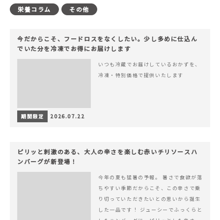
栄養コラム
その他
今だからこそ、フードロスをなくしたい。少し多めに仕込ん
でいた分を冷凍でお得にお届けします
いつも冷蔵でお届けしているおかずを、
冷凍・特別価格で提供いたします
期間限定
2026.07.22
ピリッと刺激のある、大人の辛さを楽しむ赤いチリソースハ
ンバーグが新登場！
今年の夏も猛暑の予報。 暑さで食欲が落
ちやすい季節だからこそ、この辛さで乗
り切っていただきたいとの思いから誕生
した一品です！ ジューシーでふっくらと