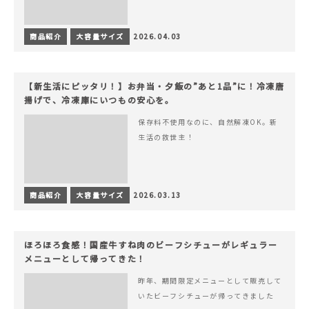
商品紹介
大容量サイズ
2026.04.03
【新生活にピッタリ！】お弁当・夕飯の”あと1品”に！冷凍唐
揚げで、冷凍庫にいつもの安心を。
保存料不使用なのに、自然解凍OK。新
生活の救世主！
商品紹介
大容量サイズ
2026.03.13
ほろほろ食感！国産牛すね肉のビーフシチューがレギュラー
メニューとして帰ってきた！
昨年、期間限定メニューとして販売して
いたビーフシチューが帰ってきました