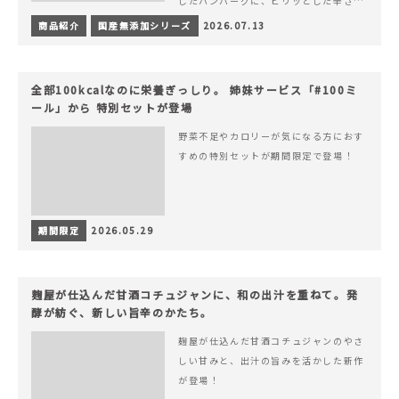
したハンバーグに、ピリッとした辛さと
コク深い旨みが楽しめる特製チリソース
商品紹介
国産無添加シリーズ
2026.07.13
&hellip; 続きを読む ピリッと刺激のあ
る、大人の辛さを楽しむ赤いチリソース
ハンバーグが新登場！
全部100kcalなのに栄養ぎっしり。 姉妹サービス「#100ミ
ール」から 特別セットが登場
野菜不足やカロリーが気になる方におす
すめの特別セットが期間限定で登場！
期間限定
2026.05.29
麹屋が仕込んだ甘酒コチュジャンに、和の出汁を重ねて。発
酵が紡ぐ、新しい旨辛のかたち。
麹屋が仕込んだ甘酒コチュジャンのやさ
しい甘みと、出汁の旨みを活かした新作
が登場！