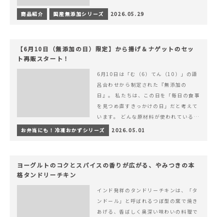
商品紹介
国産無添加シリーズ
2026.05.29
【6月10日（無添加の日）限定】から揚げ＆ナゲットのセッ
ト再販スタート！
6月10日は「む（6）てん（10）」の語
呂合わせから制定された『無添加の
日』。 私たちは、この日を「毎日の食事
を見つめ直すきっかけの日」だと考えて
います。 どんな原材料が使われているの
か。 どのようにつくられているのか。&
お弁当にも！冷凍おかずシリーズ
2026.05.01
hellip; 続きを読む 【6月10日（無添加
の日）限定】から揚げ＆ナゲットのセッ
ト再販スタート！
ヨーグルトのコクとスパイスの香りが広がる、やみつきの本
格タンドリーチキン
インド発祥のタンドリーチキンは、「タ
ンドール」と呼ばれるつぼ型の窯で焼き
あげる、香ばしく奥深い味わいの料理で