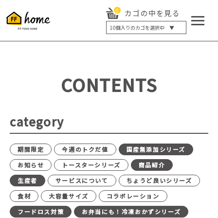
0
カゴの中を見る
10
個入りのカゴを選択中 ▼
5個入り
7個入り
10個入り
最大5%OFF
14個入り
最大8%OFF
CONTENTS
20個入り
最大12%OFF
category
期間限定
今週のトクだ値
国産無添加シリーズ
お知らせ
トースターシリーズ
商品紹介
生産者
サービスについて
ちょうど良いシリーズ
食材
大容量サイズ
コラボレーション
フードロス対策
お弁当にも！冷凍おかずシリーズ