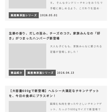
す。 そんなタンドリーチキンをおうちで
手軽に楽しめるよう、こだわりを詰め込
んで仕上げました。 様々なシーンでお召
国産無添加シリーズ
2026.05.01
&hellip; 続きを読む ヨーグルトのコク
とスパイスの香りが広がる、やみつきの
本格タンドリーチキン
生姜の香り、だしの旨み、チーズのコク。家族みんなの「好
き」がつまったハンバーグ新登場
大人も子どもも、家族みんなに愛される
定番が登場しました！
商品紹介
国産無添加シリーズ
2026.04.13
【大容量600gで新登場】ヘルシー大満足なチキンナゲット
を、今日の食卓にプラスオン！
国産むね肉を使ったやさしいチキンナゲ
ット、たっぷり600gサイズで新登場で