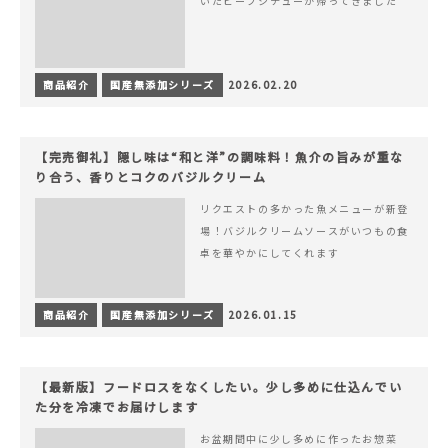
いたビーフシチューが帰ってきました
商品紹介
国産無添加シリーズ
2026.02.20
【完売御礼】隠し味は“和と洋”の調味料！魚介の旨みが重な
り合う、香りとコクのバジルクリーム
リクエストの多かった魚メニューが新登
場！バジルクリームソースがいつもの食
卓を華やかにしてくれます
商品紹介
国産無添加シリーズ
2026.01.15
【最新版】フードロスをなくしたい。少し多めに仕込んでい
た分を冷凍でお届けします
お盆期間中に少し多めに作ったお惣菜