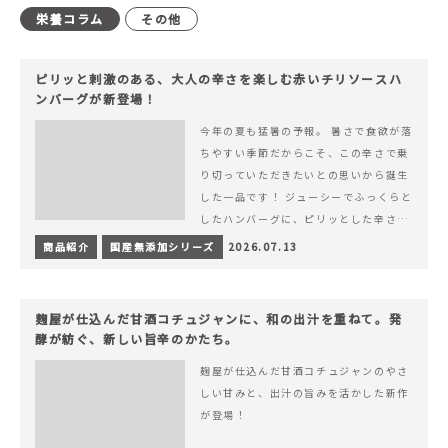
栄養コラム
その他
ピリッと刺激のある、大人の辛さを楽しむ赤いチリソースハ
ンバーグが新登場！
今年の夏も猛暑の予報。 暑さで食欲が落
ちやすい季節だからこそ、この辛さで乗
り切っていただきたいとの思いから誕生
した一品です！ ジューシーでふっくらと
したハンバーグに、ピリッとした辛さと
コク深い旨みが楽しめる特製チリソース
商品紹介
国産無添加シリーズ
2026.07.13
&hellip; 続きを読む ピリッと刺激のあ
る、大人の辛さを楽しむ赤いチリソース
ハンバーグが新登場！
麹屋が仕込んだ甘酒コチュジャンに、和の出汁を重ねて。発
酵が紡ぐ、新しい旨辛のかたち。
麹屋が仕込んだ甘酒コチュジャンのやさ
しい甘みと、出汁の旨みを活かした新作
が登場！