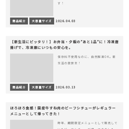
す！
商品紹介
大容量サイズ
2026.04.03
【新生活にピッタリ！】お弁当・夕飯の”あと1品”に！冷凍唐
揚げで、冷凍庫にいつもの安心を。
保存料不使用なのに、自然解凍OK。新
生活の救世主！
商品紹介
大容量サイズ
2026.03.13
ほろほろ食感！国産牛すね肉のビーフシチューがレギュラー
メニューとして帰ってきた！
昨年、期間限定メニューとして販売して