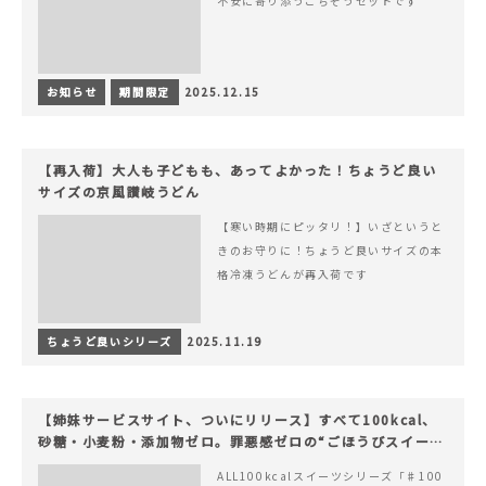
不安に寄り添うごちそうセットです
お知らせ
期間限定
2025.12.15
【再入荷】大人も子どもも、あってよかった！ちょうど良い
サイズの京風讃岐うどん
【寒い時期にピッタリ！】いざというと
きのお守りに！ちょうど良いサイズの本
格冷凍うどんが再入荷です
ちょうど良いシリーズ
2025.11.19
【姉妹サービスサイト、ついにリリース】すべて100kcal、
砂糖・小麦粉・添加物ゼロ。罪悪感ゼロの“ごほうびスイー
ツ”『#100（シャープ100）』
ALL100kcalスイーツシリーズ「♯100