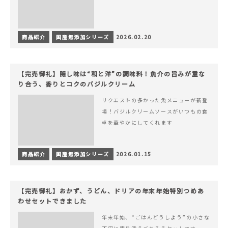
商品紹介
国産無添加シリーズ
2026.02.20
【完売御礼】隠し味は“和と洋”の調味料！魚介の旨みが重な
り合う、香りとコクのバジルクリーム
リクエストの多かった魚メニューが新登
場！バジルクリームソースがいつもの食
卓を華やかにしてくれます
商品紹介
国産無添加シリーズ
2026.01.15
【完売御礼】おかず、うどん、ドリアの年末年始特別つめあ
わせセットできました
年末年始、“ごはんどうしよう”の小さな