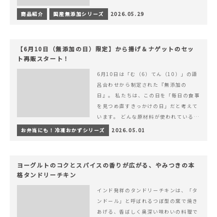
商品紹介
国産無添加シリーズ
2026.05.29
【6月10日（無添加の日）限定】から揚げ＆ナゲットのセッ
ト再販スタート！
6月10日は「む（6）てん（10）」の語
呂合わせから制定された『無添加の
日』。 私たちは、この日を「毎日の食事
を見つめ直すきっかけの日」だと考えて
います。 どんな原材料が使われているの
か。 どのようにつくられているのか。&
お弁当にも！冷凍おかずシリーズ
2026.05.01
hellip; 続きを読む 【6月10日（無添加
の日）限定】から揚げ＆ナゲットのセッ
ト再販スタート！
ヨーグルトのコクとスパイスの香りが広がる、やみつきの本
格タンドリーチキン
インド発祥のタンドリーチキンは、「タ
ンドール」と呼ばれるつぼ型の窯で焼き
あげる、香ばしく奥深い味わいの料理で