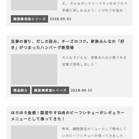
す。 そんなタンドリーチキンをおうちで
手軽に楽しめるよう、こだわりを詰め込
んで仕上げました。 様々なシーンでお召
国産無添加シリーズ
2026.05.01
&hellip; 続きを読む ヨーグルトのコク
とスパイスの香りが広がる、やみつきの
本格タンドリーチキン
生姜の香り、だしの旨み、チーズのコク。家族みんなの「好
き」がつまったハンバーグ新登場
大人も子どもも、家族みんなに愛される
定番が登場しました！
商品紹介
国産無添加シリーズ
2026.04.13
ほろほろ食感！国産牛すね肉のビーフシチューがレギュラー
メニューとして帰ってきた！
昨年、期間限定メニューとして販売して
いたビーフシチューが帰ってきました