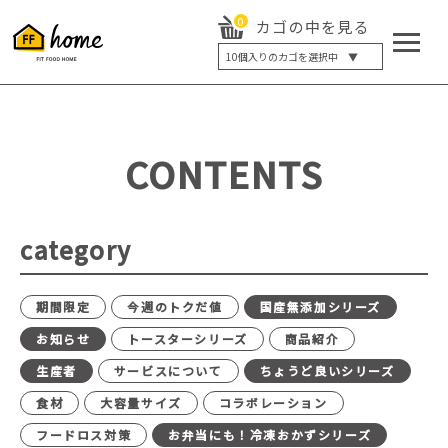
0
カゴの中を見る
10
個入りのカゴを選択中 ▼
5個入り
7個入り
10個入り
最大5%OFF
14個入り
最大8%OFF
CONTENTS
20個入り
最大12%OFF
category
期間限定
今週のトクだ値
国産無添加シリーズ
お知らせ
トースターシリーズ
商品紹介
生産者
サービスについて
ちょうど良いシリーズ
食材
大容量サイズ
コラボレーション
フードロス対策
お弁当にも！冷凍おかずシリーズ