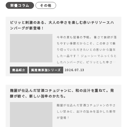
栄養コラム
その他
ピリッと刺激のある、大人の辛さを楽しむ赤いチリソースハ
ンバーグが新登場！
今年の夏も猛暑の予報。 暑さで食欲が落
ちやすい季節だからこそ、この辛さで乗
り切っていただきたいとの思いから誕生
した一品です！ ジューシーでふっくらと
したハンバーグに、ピリッとした辛さと
コク深い旨みが楽しめる特製チリソース
商品紹介
国産無添加シリーズ
2026.07.13
&hellip; 続きを読む ピリッと刺激のあ
る、大人の辛さを楽しむ赤いチリソース
ハンバーグが新登場！
麹屋が仕込んだ甘酒コチュジャンに、和の出汁を重ねて。発
酵が紡ぐ、新しい旨辛のかたち。
麹屋が仕込んだ甘酒コチュジャンのやさ
しい甘みと、出汁の旨みを活かした新作
が登場！