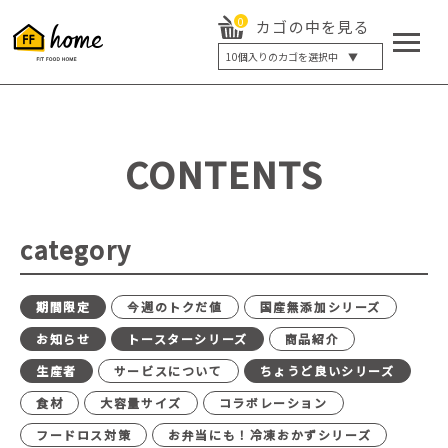
0
カゴの中を見る
10
個入りのカゴを選択中 ▼
5個入り
7個入り
10個入り
最大5%OFF
14個入り
最大8%OFF
CONTENTS
20個入り
最大12%OFF
category
期間限定
今週のトクだ値
国産無添加シリーズ
お知らせ
トースターシリーズ
商品紹介
生産者
サービスについて
ちょうど良いシリーズ
食材
大容量サイズ
コラボレーション
フードロス対策
お弁当にも！冷凍おかずシリーズ