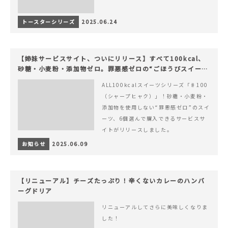
トースターシリーズ
2025.06.24
【姉妹サービスサイト、ついにリリース】すべて100kcal、
砂糖・小麦粉・添加物ゼロ。罪悪感ゼロの“ごほうびスイー
ツ”『#100（シャープ100）』
ALL100kcalスイーツシリーズ「♯100
（シャープヒャク）」！砂糖・小麦粉・
添加物を使用しない“罪悪感ゼロ”のスイ
ーツ、6個選んで購入できるサービスサ
イトがリリースしました。
お知らせ
2025.06.09
【リニューアル】チーズたっぷり！辛くないカレーのハンバ
ーグドリア
リニューアルしてさらに美味しくなりま
した！