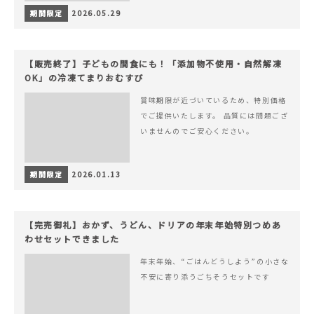
期間限定
2026.05.29
【販売終了】子どもの間食にも！「添加物不使用・自然解凍
OK」の冷凍てまりおむすび
賞味期限が近づいているため、特別価格
でご提供いたします。 品質には問題ござ
いませんのでご安心ください。
期間限定
2026.01.13
【完売御礼】おかず、うどん、ドリアの年末年始特別つめあ
わせセットできました
年末年始、“ごはんどうしよう”の小さな
不安に寄り添うごちそうセットです