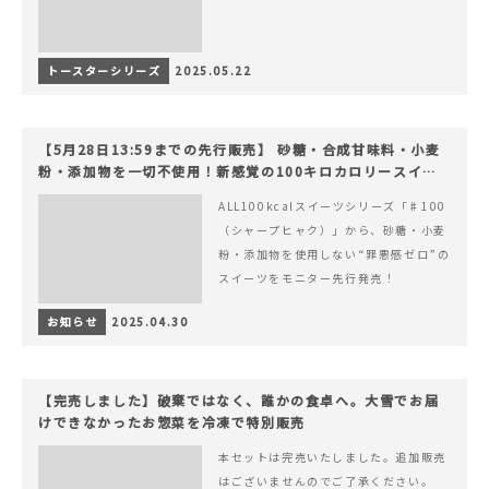
トースターシリーズ
2025.05.22
【5月28日13:59までの先行販売】 砂糖・合成甘味料・小麦
粉・添加物を一切不使用！新感覚の100キロカロリースイー
ツでヘルシーライフを。
ALL100kcalスイーツシリーズ「♯100
（シャープヒャク）」から、砂糖・小麦
粉・添加物を使用しない“罪悪感ゼロ”の
スイーツをモニター先行発売！
お知らせ
2025.04.30
【完売しました】破棄ではなく、誰かの食卓へ。大雪でお届
けできなかったお惣菜を冷凍で特別販売
本セットは完売いたしました。追加販売
はございませんのでご了承ください。