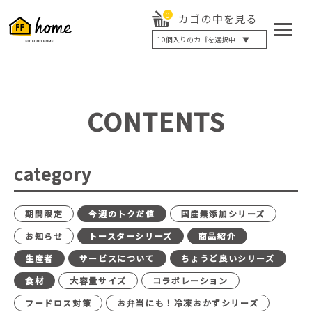
0
カゴの中を見る
10
個入りのカゴを選択中 ▼
5個入り
7個入り
10個入り
最大5%OFF
14個入り
最大8%OFF
CONTENTS
20個入り
最大12%OFF
category
期間限定
今週のトクだ値
国産無添加シリーズ
お知らせ
トースターシリーズ
商品紹介
生産者
サービスについて
ちょうど良いシリーズ
食材
大容量サイズ
コラボレーション
フードロス対策
お弁当にも！冷凍おかずシリーズ