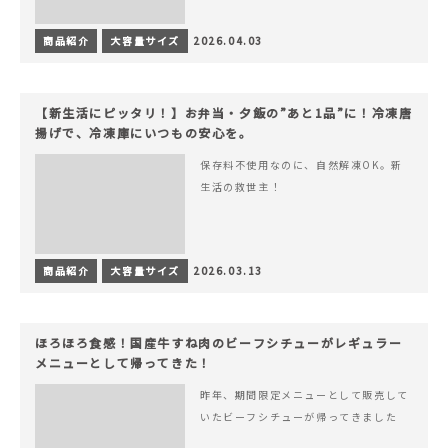
商品紹介
大容量サイズ
2026.04.03
【新生活にピッタリ！】お弁当・夕飯の”あと1品”に！冷凍唐
揚げで、冷凍庫にいつもの安心を。
保存料不使用なのに、自然解凍OK。新
生活の救世主！
商品紹介
大容量サイズ
2026.03.13
ほろほろ食感！国産牛すね肉のビーフシチューがレギュラー
メニューとして帰ってきた！
昨年、期間限定メニューとして販売して
いたビーフシチューが帰ってきました