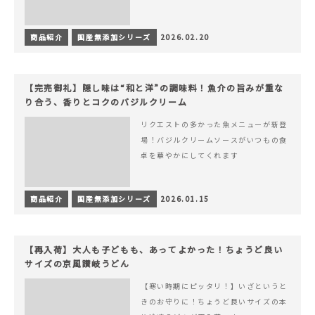
商品紹介
国産無添加シリーズ
2026.02.20
【完売御礼】隠し味は“和と洋”の調味料！魚介の旨みが重な
り合う、香りとコクのバジルクリーム
リクエストの多かった魚メニューが新登
場！バジルクリームソースがいつもの食
卓を華やかにしてくれます
商品紹介
国産無添加シリーズ
2026.01.15
【再入荷】大人も子どもも、あってよかった！ちょうど良い
サイズの京風讃岐うどん
【寒い時期にピッタリ！】いざというと
きのお守りに！ちょうど良いサイズの本