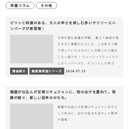
栄養コラム
その他
ピリッと刺激のある、大人の辛さを楽しむ赤いチリソースハ
ンバーグが新登場！
今年の夏も猛暑の予報。 暑さで食欲が落
ちやすい季節だからこそ、この辛さで乗
り切っていただきたいとの思いから誕生
した一品です！ ジューシーでふっくらと
したハンバーグに、ピリッとした辛さと
コク深い旨みが楽しめる特製チリソース
商品紹介
国産無添加シリーズ
2026.07.13
&hellip; 続きを読む ピリッと刺激のあ
る、大人の辛さを楽しむ赤いチリソース
ハンバーグが新登場！
麹屋が仕込んだ甘酒コチュジャンに、和の出汁を重ねて。発
酵が紡ぐ、新しい旨辛のかたち。
麹屋が仕込んだ甘酒コチュジャンのやさ
しい甘みと、出汁の旨みを活かした新作
が登場！