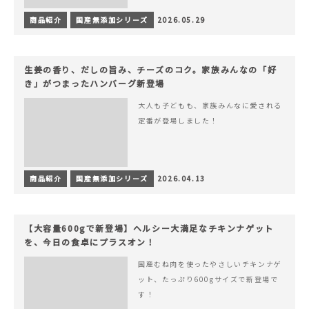
商品紹介
国産無添加シリーズ
2026.05.29
生姜の香り、だしの旨み、チーズのコク。家族みんなの「好
き」がつまったハンバーグ新登場
大人も子どもも、家族みんなに愛される
定番が登場しました！
商品紹介
国産無添加シリーズ
2026.04.13
【大容量600gで新登場】ヘルシー大満足なチキンナゲット
を、今日の食卓にプラスオン！
国産むね肉を使ったやさしいチキンナゲ
ット、たっぷり600gサイズで新登場で
す！