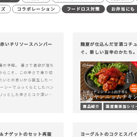
イズ
コラボレーション
フードロス対策
お弁当にも
む赤いチリソースハンバー
麹屋が仕込んだ甘酒コチ
ぐ、新しい旨辛のかたち
暑の予報。 暑さで食欲が落ち
からこそ、この辛さで乗り切
たいとの思いから誕生した一
ューシーでふっくらとしたハン
リッとした辛さとコク深い旨
製チリソース&hellip; 続き
商品紹介
国産無添加シリ
ッと刺激のある、大人の辛さを
リソースハンバーグが新登
げ＆ナゲットのセット再販
ヨーグルトのコクとスパ