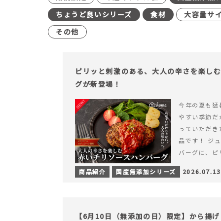
ちょうど良いシリーズ
食材
大容量サ
その他
ピリッと刺激のある、大人の辛さを楽し
グが新登場！
今年の夏も猛
やすい季節だ
っていただき
品です！ ジ
バーグに、ピ
みが楽しめる特
商品紹介
国産無添加シリーズ
2026.07.13
を読む ピリ
楽しむ赤いチ
場！
【6月10日（無添加の日）限定】から揚