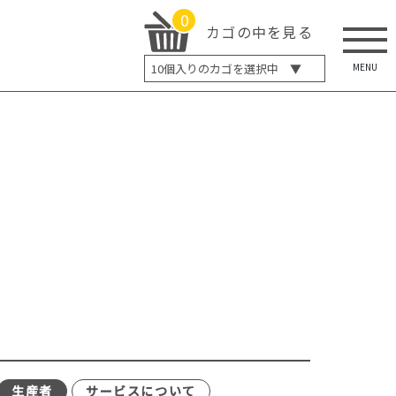
0
カゴの中を見る
MENU
10
個入りのカゴを選択中 ▼
5個入り
7個入り
10個入り
最大5%OFF
14個入り
最大8%OFF
20個入り
最大12%OFF
生産者
サービスについて