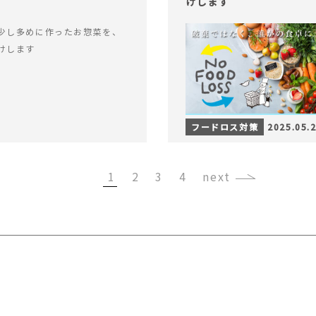
けします
少し多めに作ったお惣菜を、
けします
フードロス対策
2025.05.
1
2
3
4
›