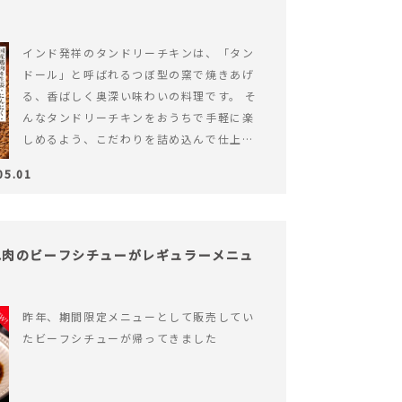
インド発祥のタンドリーチキンは、「タン
ドール」と呼ばれるつぼ型の窯で焼きあげ
る、香ばしく奥深い味わいの料理です。 そ
んなタンドリーチキンをおうちで手軽に楽
しめるよう、こだわりを詰め込んで仕上げ
ました。 様々なシーンでお召&hellip; 続き
05.01
を読む ヨーグルトのコクとスパイスの香り
が広がる、やみつきの本格タンドリーチキ
ン
ね肉のビーフシチューがレギュラーメニュ
昨年、期間限定メニューとして販売してい
たビーフシチューが帰ってきました