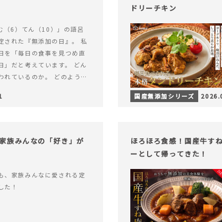
ドリーチキン
む（6）てん（10）」の語呂
定された『無添加の日』。 私
日を「毎日の食事を見つめ直
日」だと考えています。 どん
われているのか。 どのように
のか。&hellip; 続きを読む
1
国産無添加シリーズ
2026.
（無添加の日）限定】から揚げ
セット再販スタート！
家族みんなの「好き」が
ほろほろ食感！国産牛す
ーとして帰ってきた！
も、家族みんなに愛される定
した！