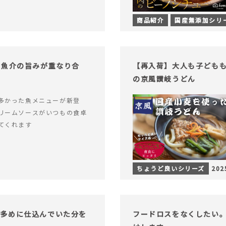
商品紹介
国産無添加シリ
！魚介の旨みが重なり合
【再入荷】大人も子ども
の京風讃岐うどん
多かった魚メニューが新登
リームソースがいつもの食卓
てくれます
ちょうど良いシリーズ
202
し多めに仕込んでいた分を
フードロスをなくしたい