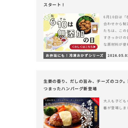
スタート！
6月10日は「
合わせから制
たちは、この
すきっかけの
な原材料が使
つくられている
お弁当にも！冷凍おかずシリーズ
2026.05.0
【6月10日
＆ナゲットの
生姜の香り、だしの旨み、チーズのコク。
つまったハンバーグ新登場
大人も子ども
番が登場しま