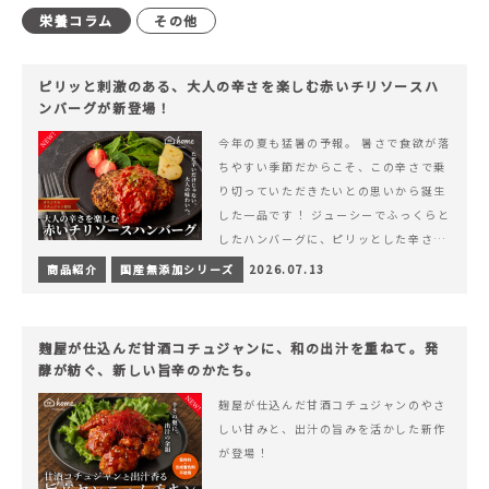
栄養コラム
その他
ピリッと刺激のある、大人の辛さを楽しむ赤いチリソースハ
ンバーグが新登場！
今年の夏も猛暑の予報。 暑さで食欲が落
ちやすい季節だからこそ、この辛さで乗
り切っていただきたいとの思いから誕生
した一品です！ ジューシーでふっくらと
したハンバーグに、ピリッとした辛さと
コク深い旨みが楽しめる特製チリソース
商品紹介
国産無添加シリーズ
2026.07.13
&hellip; 続きを読む ピリッと刺激のあ
る、大人の辛さを楽しむ赤いチリソース
ハンバーグが新登場！
麹屋が仕込んだ甘酒コチュジャンに、和の出汁を重ねて。発
酵が紡ぐ、新しい旨辛のかたち。
麹屋が仕込んだ甘酒コチュジャンのやさ
しい甘みと、出汁の旨みを活かした新作
が登場！