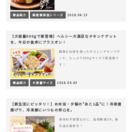
商品紹介
国産無添加シリーズ
2026.04.13
【大容量600gで新登場】ヘルシー大満足なチキンナゲット
を、今日の食卓にプラスオン！
国産むね肉を使ったやさしいチキンナゲ
ット、たっぷり600gサイズで新登場で
す！
商品紹介
大容量サイズ
2026.04.03
【新生活にピッタリ！】お弁当・夕飯の”あと1品”に！冷凍唐
揚げで、冷凍庫にいつもの安心を。
保存料不使用なのに、自然解凍OK。新
生活の救世主！