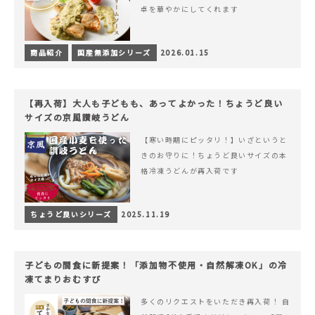
卓を華やかにしてくれます
商品紹介
国産無添加シリーズ
2026.01.15
【再入荷】大人も子どもも、あってよかった！ちょうど良い
サイズの京風讃岐うどん
【寒い時期にピッタリ！】いざというと
きのお守りに！ちょうど良いサイズの本
格冷凍うどんが再入荷です
ちょうど良いシリーズ
2025.11.19
子どもの間食に新提案！「添加物不使用・自然解凍OK」の冷
凍てまりおむすび
多くのリクエストをいただき再入荷！ 自