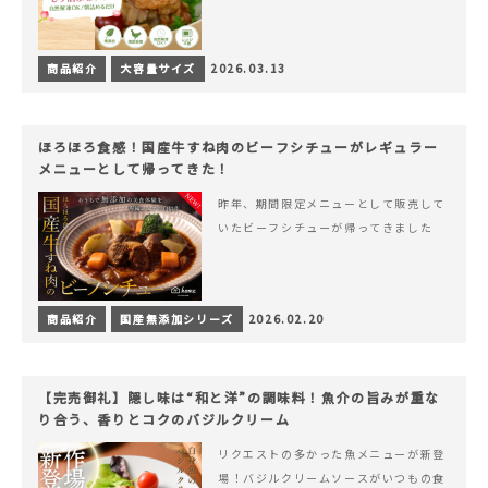
商品紹介
大容量サイズ
2026.03.13
ほろほろ食感！国産牛すね肉のビーフシチューがレギュラー
メニューとして帰ってきた！
昨年、期間限定メニューとして販売して
いたビーフシチューが帰ってきました
商品紹介
国産無添加シリーズ
2026.02.20
【完売御礼】隠し味は“和と洋”の調味料！魚介の旨みが重な
り合う、香りとコクのバジルクリーム
リクエストの多かった魚メニューが新登
場！バジルクリームソースがいつもの食