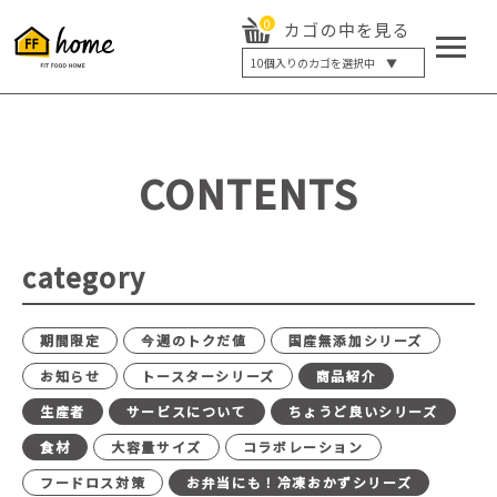
0
カゴの中を見る
10
個入りのカゴを選択中 ▼
5個入り
7個入り
10個入り
最大5%OFF
14個入り
最大8%OFF
CONTENTS
20個入り
最大12%OFF
category
期間限定
今週のトクだ値
国産無添加シリーズ
お知らせ
トースターシリーズ
商品紹介
生産者
サービスについて
ちょうど良いシリーズ
食材
大容量サイズ
コラボレーション
フードロス対策
お弁当にも！冷凍おかずシリーズ