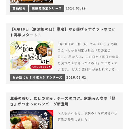
商品紹介
国産無添加シリーズ
2026.05.29
【6月10日（無添加の日）限定】から揚げ＆ナゲットのセッ
ト再販スタート！
6月10日は「む（6）てん（10）」の語
呂合わせから制定された『無添加の
日』。 私たちは、この日を「毎日の食事
を見つめ直すきっかけの日」だと考えて
います。 どんな原材料が使われているの
か。 どのようにつくられているのか。&
お弁当にも！冷凍おかずシリーズ
2026.05.01
hellip; 続きを読む 【6月10日（無添加
の日）限定】から揚げ＆ナゲットのセッ
ト再販スタート！
生姜の香り、だしの旨み、チーズのコク。家族みんなの「好
き」がつまったハンバーグ新登場
大人も子どもも、家族みんなに愛される
定番が登場しました！