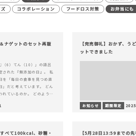
イズ
コラボレーション
フードロス対策
お弁当にも
げ＆ナゲットのセット再販
【完売御礼】おかず、う
ットできました
む（6）てん（10）」の語呂
定された『無添加の日』。 私
日を「毎日の食事を見つめ直
日」だと考えています。 どん
われているのか。 どのように
のか。&hellip; 続きを読む
1
お知らせ
期間限定
2025
（無添加の日）限定】から揚げ
セット再販スタート！
べて100kcal、砂糖・
【5月28日13:59まで