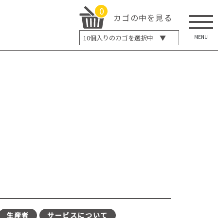
0
カゴの中を見る
MENU
10
個入りのカゴを選択中 ▼
5個入り
7個入り
10個入り
最大5%OFF
14個入り
最大8%OFF
20個入り
最大12%OFF
生産者
サービスについて