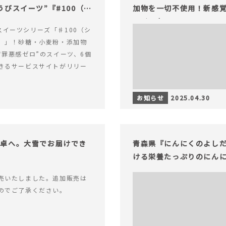
びスイーツ”『#100（シ
加物を一切不使用！新感覚
ライフを。
alスイーツシリーズ「♯100（シ
）」！砂糖・小麦粉・添加物
“罪悪感ゼロ”のスイーツ、6個
きるサービスサイトがリリー
お知らせ
2025.04.30
食卓へ。大雪でお届けでき
青森県『にんにくのよし
ける栄養たっぷりのにん
売いたしました。追加販売は
のでご了承ください。