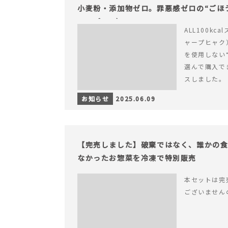
小麦粉・添加物ゼロ。罪悪感ゼロの“ごほう
ャープ100）』
ALL100kc
ャープヒャク
を使用しない
選んで購入で
スしました。
お知らせ
2025.06.09
【完売しました】破棄ではなく、誰かの
なかったお惣菜を冷凍で特別販売
本セットは完
ございません