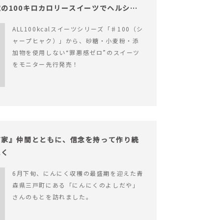
の100キロカロリースイーツでヘルシー
ALL100kcalスイーツシリーズ「♯100（シ
ャープヒャク）」から、砂糖・小麦粉・添
加物を使用しない“罪悪感ゼロ”のスイーツ
をモニター先行発売！
だ家』仲間とともに、信念を持って作り続
にく
6月下旬、にんにく収穫の最盛期を迎えた青
森県三戸町にある「にんにくのよしだや」
さんのもとを訪れました。