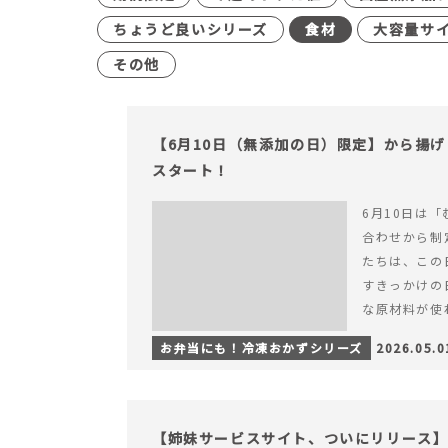
ちょうど良いシリーズ
食材
大容量サ
その他
【6月10日（無添加の日）限定】から揚
スタート！
6月10日は「
合わせから制
たちは、この
すきっかけの
な原材料が使
つくられている
お弁当にも！冷凍おかずシリーズ
2026.05.0
【6月10日
＆ナゲットの
【姉妹サービスサイト、ついにリリース】す