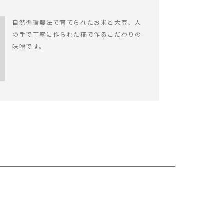
自然循環農法で育てられたお米と大豆、人
の手で丁寧に作られた糀で作るこだわりの
味噌です。