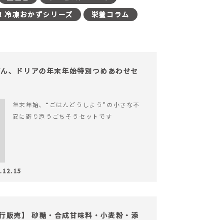
！冷凍おかずシリーズ
栄養コラム
どん、ドリアの年末年始特別つめあわせセ
年末年始、“ごはんどうしよう”の小さな不
安に寄り添うごちそうセットです
.12.15
の先行販売】 砂糖・合成甘味料・小麦粉・添