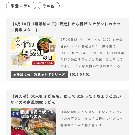
栄養コラム
その他
【6月10日（無添加の日）限定】から揚げ＆ナゲットのセッ
ト再販スタート！
6月10日は「む（6）てん（10）」の語
呂合わせから制定された『無添加の
日』。 私たちは、この日を「毎日の食事
を見つめ直すきっかけの日」だと考えて
います。 どんな原材料が使われているの
か。 どのようにつくられているのか。&
お弁当にも！冷凍おかずシリーズ
2026.05.01
hellip; 続きを読む 【6月10日（無添加
の日）限定】から揚げ＆ナゲットのセッ
ト再販スタート！
【再入荷】大人も子どもも、あってよかった！ちょうど良い
サイズの京風讃岐うどん
【寒い時期にピッタリ！】いざというと
きのお守りに！ちょうど良いサイズの本
格冷凍うどんが再入荷です