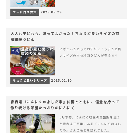
フードロス対策
2025.05.29
大人も子どもも、あってよかった！ちょうど良いサイズの京
風讃岐うどん
いざというときのお守りに！ちょうど良
いサイズの本格冷凍うどんが登場です
ちょうど良いシリーズ
2025.01.10
青森県『にんにくのよしだ家』仲間とともに、信念を持って
作り続ける栄養たっぷりのにんにく
6月下旬、にんにく収穫の最盛期を迎え
た青森県三戸町にある「にんにくのよし
だや」さんのもとを訪れました。