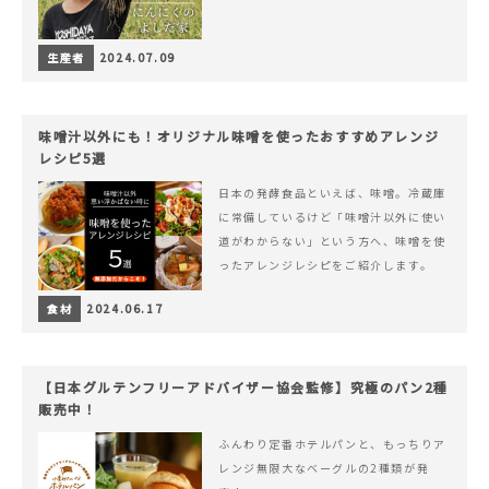
生産者
2024.07.09
味噌汁以外にも！オリジナル味噌を使ったおすすめアレンジ
レシピ5選
日本の発酵食品といえば、味噌。冷蔵庫
に常備しているけど「味噌汁以外に使い
道がわからない」という方へ、味噌を使
ったアレンジレシピをご紹介します。
食材
2024.06.17
【日本グルテンフリーアドバイザー協会監修】究極のパン2種
販売中！
ふんわり定番ホテルパンと、もっちりア
レンジ無限大なベーグルの2種類が発