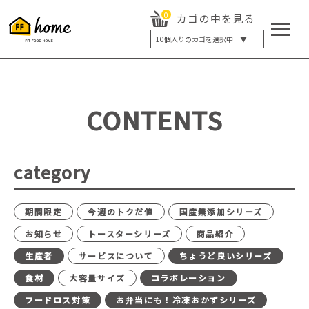
0
カゴの中を見る
10
個入りのカゴを選択中 ▼
5個入り
7個入り
10個入り
最大5%OFF
14個入り
最大8%OFF
CONTENTS
20個入り
最大12%OFF
category
期間限定
今週のトクだ値
国産無添加シリーズ
お知らせ
トースターシリーズ
商品紹介
生産者
サービスについて
ちょうど良いシリーズ
食材
大容量サイズ
コラボレーション
フードロス対策
お弁当にも！冷凍おかずシリーズ