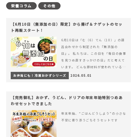
栄養コラム
その他
【6月10日（無添加の日）限定】から揚げ＆ナゲットのセッ
ト再販スタート！
6月10日は「む（6）てん（10）」の語
呂合わせから制定された『無添加の
日』。 私たちは、この日を「毎日の食事
を見つめ直すきっかけの日」だと考えて
います。 どんな原材料が使われているの
か。 どのようにつくられているのか。&
お弁当にも！冷凍おかずシリーズ
2026.05.01
hellip; 続きを読む 【6月10日（無添加
の日）限定】から揚げ＆ナゲットのセッ
ト再販スタート！
【完売御礼】おかず、うどん、ドリアの年末年始特別つめあ
わせセットできました
年末年始、“ごはんどうしよう”の小さな
不安に寄り添うごちそうセットです