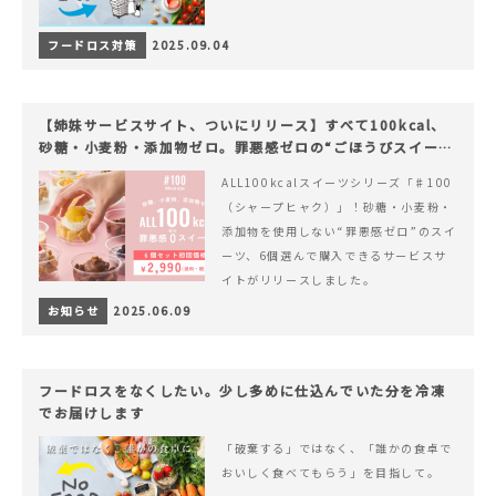
フードロス対策
2025.09.04
【姉妹サービスサイト、ついにリリース】すべて100kcal、
砂糖・小麦粉・添加物ゼロ。罪悪感ゼロの“ごほうびスイー
ツ”『#100（シャープ100）』
ALL100kcalスイーツシリーズ「♯100
（シャープヒャク）」！砂糖・小麦粉・
添加物を使用しない“罪悪感ゼロ”のスイ
ーツ、6個選んで購入できるサービスサ
イトがリリースしました。
お知らせ
2025.06.09
フードロスをなくしたい。少し多めに仕込んでいた分を冷凍
でお届けします
「破棄する」ではなく、「誰かの食卓で
おいしく食べてもらう」を目指して。