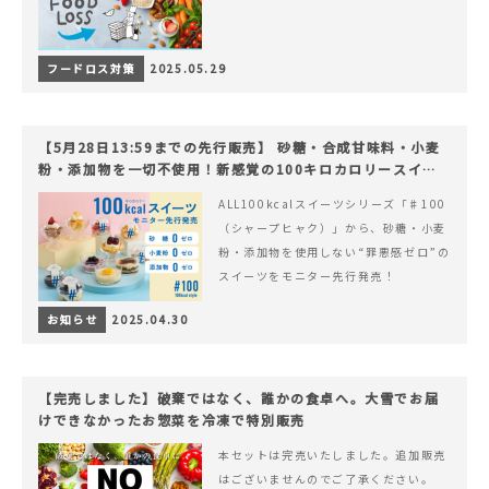
フードロス対策
2025.05.29
【5月28日13:59までの先行販売】 砂糖・合成甘味料・小麦
粉・添加物を一切不使用！新感覚の100キロカロリースイー
ツでヘルシーライフを。
ALL100kcalスイーツシリーズ「♯100
（シャープヒャク）」から、砂糖・小麦
粉・添加物を使用しない“罪悪感ゼロ”の
スイーツをモニター先行発売！
お知らせ
2025.04.30
【完売しました】破棄ではなく、誰かの食卓へ。大雪でお届
けできなかったお惣菜を冷凍で特別販売
本セットは完売いたしました。追加販売
はございませんのでご了承ください。