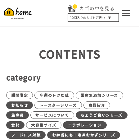
0
カゴの中を見る
10
個入りのカゴを選択中 ▼
5個入り
7個入り
10個入り
最大5%OFF
14個入り
最大8%OFF
CONTENTS
20個入り
最大12%OFF
category
期間限定
今週のトクだ値
国産無添加シリーズ
お知らせ
トースターシリーズ
商品紹介
生産者
サービスについて
ちょうど良いシリーズ
食材
大容量サイズ
コラボレーション
フードロス対策
お弁当にも！冷凍おかずシリーズ