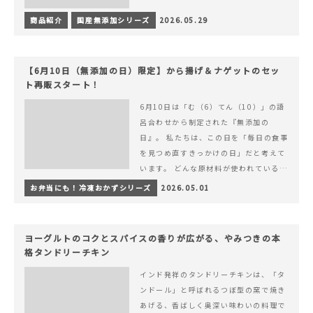
商品紹介
国産無添加シリーズ
2026.05.29
【6月10日（無添加の日）限定】から揚げ＆ナゲットのセッ
ト再販スタート！
6月10日は「む（6）てん（10）」の語
呂合わせから制定された『無添加の
日』。 私たちは、この日を「毎日の食事
を見つめ直すきっかけの日」だと考えて
います。 どんな原材料が使われているの
か。 どのようにつくられているのか。&
お弁当にも！冷凍おかずシリーズ
2026.05.01
hellip; 続きを読む 【6月10日（無添加
の日）限定】から揚げ＆ナゲットのセッ
ト再販スタート！
ヨーグルトのコクとスパイスの香りが広がる、やみつきの本
格タンドリーチキン
インド発祥のタンドリーチキンは、「タ
ンドール」と呼ばれるつぼ型の窯で焼き
あげる、香ばしく奥深い味わいの料理で