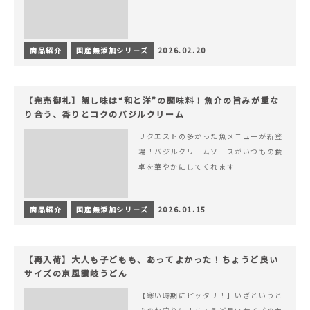
商品紹介
国産無添加シリーズ
2026.02.20
【完売御礼】隠し味は“和と洋”の調味料！魚介の旨みが重な
り合う、香りとコクのバジルクリーム
リクエストの多かった魚メニューが新登
場！バジルクリームソースがいつもの食
卓を華やかにしてくれます
商品紹介
国産無添加シリーズ
2026.01.15
【再入荷】大人も子どもも、あってよかった！ちょうど良い
サイズの京風讃岐うどん
【寒い時期にピッタリ！】いざというと