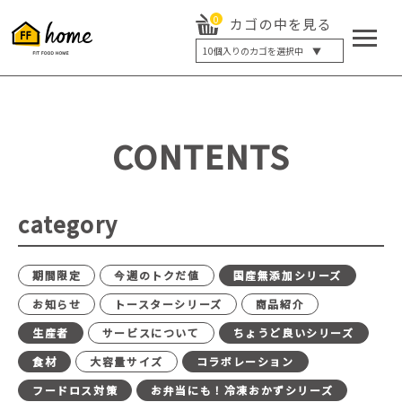
0
カゴの中を見る
10
個入りのカゴを選択中 ▼
5個入り
7個入り
10個入り
最大5%OFF
14個入り
最大8%OFF
CONTENTS
20個入り
最大12%OFF
category
期間限定
今週のトクだ値
国産無添加シリーズ
お知らせ
トースターシリーズ
商品紹介
生産者
サービスについて
ちょうど良いシリーズ
食材
大容量サイズ
コラボレーション
フードロス対策
お弁当にも！冷凍おかずシリーズ