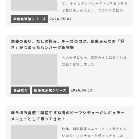
す。 そんなタンドリーチキンをおうちで
手軽に楽しめるよう、こだわりを詰め込
んで仕上げました。 様々なシーンでお召
国産無添加シリーズ
2026.05.01
&hellip; 続きを読む ヨーグルトのコク
とスパイスの香りが広がる、やみつきの
本格タンドリーチキン
生姜の香り、だしの旨み、チーズのコク。家族みんなの「好
き」がつまったハンバーグ新登場
大人も子どもも、家族みんなに愛される
定番が登場しました！
商品紹介
国産無添加シリーズ
2026.04.13
ほろほろ食感！国産牛すね肉のビーフシチューがレギュラー
メニューとして帰ってきた！
昨年、期間限定メニューとして販売して
いたビーフシチューが帰ってきました