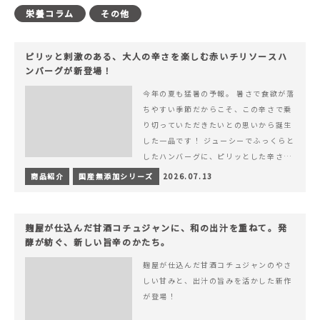
栄養コラム
その他
ピリッと刺激のある、大人の辛さを楽しむ赤いチリソースハ
ンバーグが新登場！
今年の夏も猛暑の予報。 暑さで食欲が落
ちやすい季節だからこそ、この辛さで乗
り切っていただきたいとの思いから誕生
した一品です！ ジューシーでふっくらと
したハンバーグに、ピリッとした辛さと
コク深い旨みが楽しめる特製チリソース
商品紹介
国産無添加シリーズ
2026.07.13
&hellip; 続きを読む ピリッと刺激のあ
る、大人の辛さを楽しむ赤いチリソース
ハンバーグが新登場！
麹屋が仕込んだ甘酒コチュジャンに、和の出汁を重ねて。発
酵が紡ぐ、新しい旨辛のかたち。
麹屋が仕込んだ甘酒コチュジャンのやさ
しい甘みと、出汁の旨みを活かした新作
が登場！