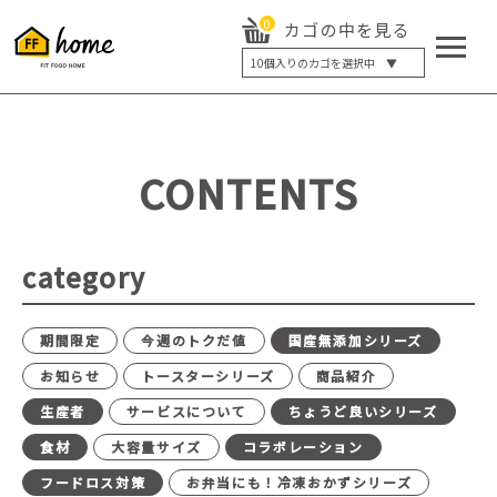
0
カゴの中を見る
10
個入りのカゴを選択中 ▼
5個入り
7個入り
10個入り
最大5%OFF
14個入り
最大8%OFF
CONTENTS
20個入り
最大12%OFF
category
期間限定
今週のトクだ値
国産無添加シリーズ
お知らせ
トースターシリーズ
商品紹介
生産者
サービスについて
ちょうど良いシリーズ
食材
大容量サイズ
コラボレーション
フードロス対策
お弁当にも！冷凍おかずシリーズ