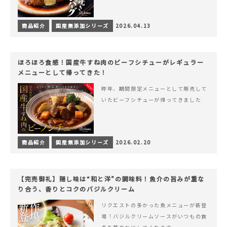
商品紹介
国産無添加シリーズ
2026.04.13
ほろほろ食感！国産牛すね肉のビーフシチューがレギュラー
メニューとして帰ってきた！
昨年、期間限定メニューとして販売して
いたビーフシチューが帰ってきました
商品紹介
国産無添加シリーズ
2026.02.20
【完売御礼】隠し味は“和と洋”の調味料！魚介の旨みが重な
り合う、香りとコクのバジルクリーム
リクエストの多かった魚メニューが新登
場！バジルクリームソースがいつもの食