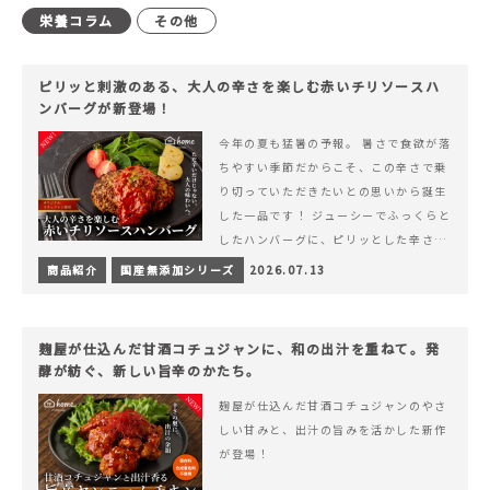
栄養コラム
その他
ピリッと刺激のある、大人の辛さを楽しむ赤いチリソースハ
ンバーグが新登場！
今年の夏も猛暑の予報。 暑さで食欲が落
ちやすい季節だからこそ、この辛さで乗
り切っていただきたいとの思いから誕生
した一品です！ ジューシーでふっくらと
したハンバーグに、ピリッとした辛さと
コク深い旨みが楽しめる特製チリソース
商品紹介
国産無添加シリーズ
2026.07.13
&hellip; 続きを読む ピリッと刺激のあ
る、大人の辛さを楽しむ赤いチリソース
ハンバーグが新登場！
麹屋が仕込んだ甘酒コチュジャンに、和の出汁を重ねて。発
酵が紡ぐ、新しい旨辛のかたち。
麹屋が仕込んだ甘酒コチュジャンのやさ
しい甘みと、出汁の旨みを活かした新作
が登場！