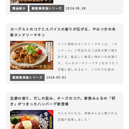
商品紹介
国産無添加シリーズ
2026.05.29
ヨーグルトのコクとスパイスの香りが広がる、やみつきの本
格タンドリーチキン
インド発祥のタンドリーチキンは、「タ
ンドール」と呼ばれるつぼ型の窯で焼き
あげる、香ばしく奥深い味わいの料理で
す。 そんなタンドリーチキンをおうちで
手軽に楽しめるよう、こだわりを詰め込
んで仕上げました。 様々なシーンでお召
国産無添加シリーズ
2026.05.01
&hellip; 続きを読む ヨーグルトのコク
とスパイスの香りが広がる、やみつきの
本格タンドリーチキン
生姜の香り、だしの旨み、チーズのコク。家族みんなの「好
き」がつまったハンバーグ新登場
大人も子どもも、家族みんなに愛される
定番が登場しました！