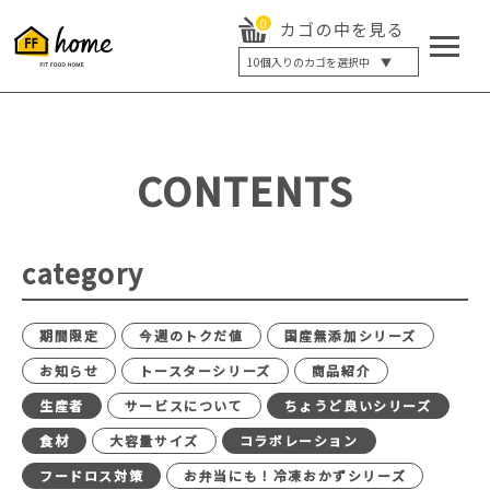
0
カゴの中を見る
10
個入りのカゴを選択中 ▼
5個入り
7個入り
10個入り
最大5%OFF
14個入り
最大8%OFF
CONTENTS
20個入り
最大12%OFF
category
期間限定
今週のトクだ値
国産無添加シリーズ
お知らせ
トースターシリーズ
商品紹介
生産者
サービスについて
ちょうど良いシリーズ
食材
大容量サイズ
コラボレーション
フードロス対策
お弁当にも！冷凍おかずシリーズ