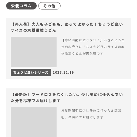
栄養コラム
その他
【再入荷】大人も子どもも、あってよかった！ちょうど良い
サイズの京風讃岐うどん
【寒い時期にピッタリ！】いざというと
きのお守りに！ちょうど良いサイズの本
格冷凍うどんが再入荷です
ちょうど良いシリーズ
2025.11.19
【最新版】フードロスをなくしたい。少し多めに仕込んでい
た分を冷凍でお届けします
お盆期間中に少し多めに作ったお惣菜
を、冷凍にてお届けします