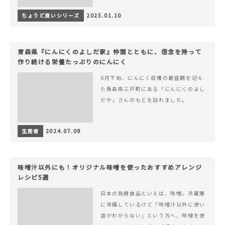
ちょうど良いシリーズ
2025.01.10
青森県『にんにくのよしだ家』仲間とともに、信念を持って
作り続ける栄養たっぷりのにんにく
6月下旬、にんにく収穫の最盛期を迎え
た青森県三戸町にある「にんにくのよし
だや」さんのもとを訪れました。
生産者
2024.07.09
味噌汁以外にも！オリジナル味噌を使ったおすすめアレンジ
レシピ5選
日本の発酵食品といえば、味噌。冷蔵庫
に常備しているけど「味噌汁以外に使い
道がわからない」という方へ、味噌を使