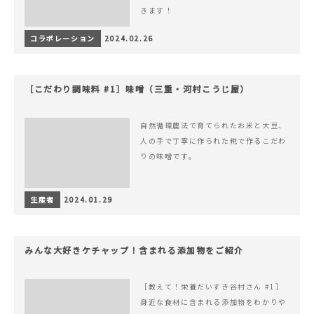
きます！
コラボレーション
2024.02.26
［こだわり調味料 #1］味噌（三重・河村こうじ屋）
自然循環農法で育てられたお米と大豆、
人の手で丁寧に作られた糀で作るこだわ
りの味噌です。
生産者
2024.01.29
みんな大好きケチャップ！含まれる添加物をご紹介
［教えて！栄養だいすき谷村さん #1］
身近な食材に含まれる添加物をわかりや