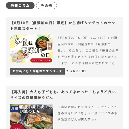
栄養コラム
その他
【6月10日（無添加の日）限定】から揚げ＆ナゲットのセッ
ト再販スタート！
6月10日は「む（6）てん（10）」の語
呂合わせから制定された『無添加の
日』。 私たちは、この日を「毎日の食事
を見つめ直すきっかけの日」だと考えて
います。 どんな原材料が使われているの
か。 どのようにつくられているのか。&
お弁当にも！冷凍おかずシリーズ
2026.05.01
hellip; 続きを読む 【6月10日（無添加
の日）限定】から揚げ＆ナゲットのセッ
ト再販スタート！
【再入荷】大人も子どもも、あってよかった！ちょうど良い
サイズの京風讃岐うどん
【寒い時期にピッタリ！】いざというと
きのお守りに！ちょうど良いサイズの本
格冷凍うどんが再入荷です