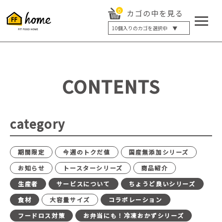
0
カゴの中を見る
10
個入りのカゴを選択中 ▼
5個入り
7個入り
10個入り
最大5%OFF
14個入り
最大8%OFF
CONTENTS
20個入り
最大12%OFF
category
期間限定
今週のトクだ値
国産無添加シリーズ
お知らせ
トースターシリーズ
商品紹介
生産者
サービスについて
ちょうど良いシリーズ
食材
大容量サイズ
コラボレーション
フードロス対策
お弁当にも！冷凍おかずシリーズ