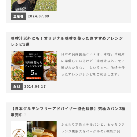
生産者
2024.07.09
味噌汁以外にも！オリジナル味噌を使ったおすすめアレンジ
レシピ5選
日本の発酵食品といえば、味噌。冷蔵庫
に常備しているけど「味噌汁以外に使い
道がわからない」という方へ、味噌を使
ったアレンジレシピをご紹介します。
食材
2024.06.17
【日本グルテンフリーアドバイザー協会監修】究極のパン2種
販売中！
ふんわり定番ホテルパンと、もっちりア
レンジ無限大なベーグルの2種類が発