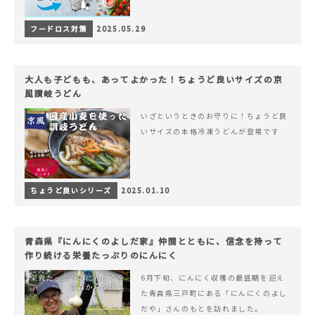
フードロス対策
2025.05.29
大人も子どもも、あってよかった！ちょうど良いサイズの京
風讃岐うどん
いざというときのお守りに！ちょうど良
いサイズの本格冷凍うどんが登場です
ちょうど良いシリーズ
2025.01.10
青森県『にんにくのよしだ家』仲間とともに、信念を持って
作り続ける栄養たっぷりのにんにく
6月下旬、にんにく収穫の最盛期を迎え
た青森県三戸町にある「にんにくのよし
だや」さんのもとを訪れました。