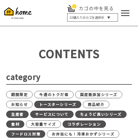
0
カゴの中を見る
10
個入りのカゴを選択中 ▼
5個入り
7個入り
10個入り
最大5%OFF
14個入り
最大8%OFF
CONTENTS
20個入り
最大12%OFF
category
期間限定
今週のトクだ値
国産無添加シリーズ
お知らせ
トースターシリーズ
商品紹介
生産者
サービスについて
ちょうど良いシリーズ
食材
大容量サイズ
コラボレーション
フードロス対策
お弁当にも！冷凍おかずシリーズ