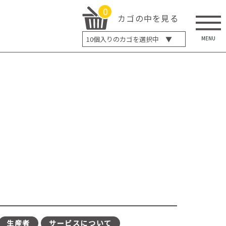
0
カゴの中を見る
MENU
10
個入りのカゴを選択中 ▼
5個入り
7個入り
10個入り
最大5%OFF
14個入り
最大8%OFF
20個入り
最大12%OFF
生産者
サービスについて