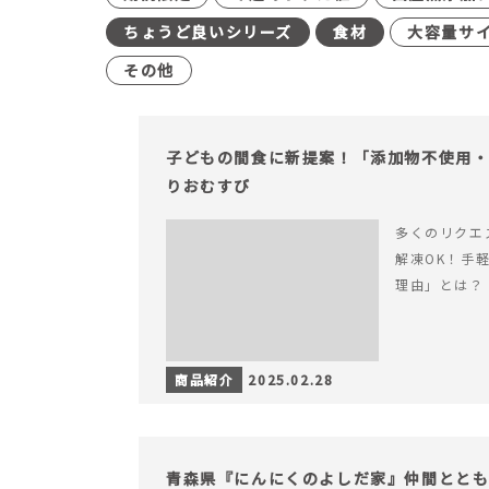
ちょうど良いシリーズ
食材
大容量サ
その他
子どもの間食に新提案！「添加物不使用・
りおむすび
多くのリクエ
解凍OK！手
理由」とは？
商品紹介
2025.02.28
青森県『にんにくのよしだ家』仲間とと