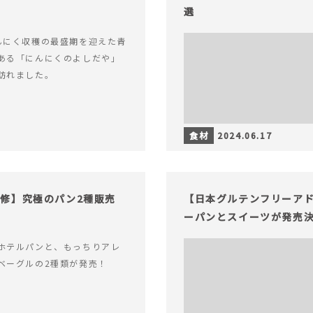
選
んにく収穫の最盛期を迎えた青
ある「にんにくのよしだや」
訪れました。
食材
2024.06.17
修】究極のパン2種販売
【日本グルテンフリーア
ーパンとスイーツが発売
ホテルパンと、もっちりアレ
ベーグルの2種類が発売！