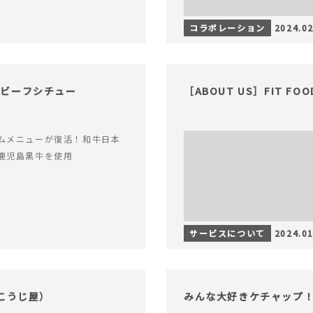
コラボレーション
2024.02
格ビーフシチュー
［ABOUT US］FIT FO
ムメニューが復活！和牛日本
鹿児島黒牛を使用
サービスについて
2024.01
こうじ屋）
みんな大好きケチャップ