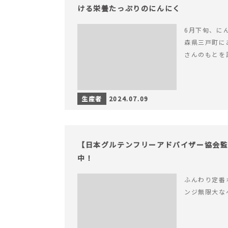
ける栄養たっぷりのにんにく
6月下旬、に
森県三戸町に
さんのもとを
生産者
2024.07.09
【日本グルテンフリーアドバイザー協会監
中！
ふんわり定番
ンジ無限大な