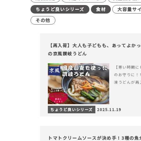
ちょうど良いシリーズ
食材
大容量サ
その他
【再入荷】大人も子どもも、あってよか
の京風讃岐うどん
【寒い時期に
のお守りに！
凍うどんが再
ちょうど良いシリーズ
2025.11.19
トマトクリームソースが決め手！3種の魚