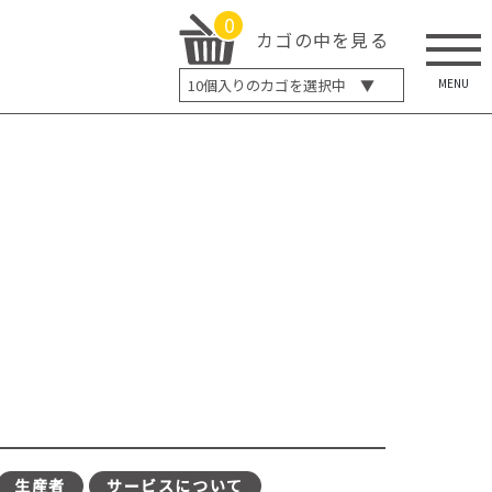
0
カゴの中を見る
MENU
10
個入りのカゴを選択中 ▼
5個入り
7個入り
10個入り
最大5%OFF
14個入り
最大8%OFF
20個入り
最大12%OFF
生産者
サービスについて