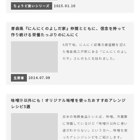
ちょうど良いシリーズ
2025.01.10
青森県『にんにくのよしだ家』仲間とともに、信念を持って
作り続ける栄養たっぷりのにんにく
6月下旬、にんにく収穫の最盛期を迎え
た青森県三戸町にある「にんにくのよし
だや」さんのもとを訪れました。
生産者
2024.07.09
味噌汁以外にも！オリジナル味噌を使ったおすすめアレンジ
レシピ5選
日本の発酵食品といえば、味噌。冷蔵庫
に常備しているけど「味噌汁以外に使い
道がわからない」という方へ、味噌を使
ったアレンジレシピをご紹介します。