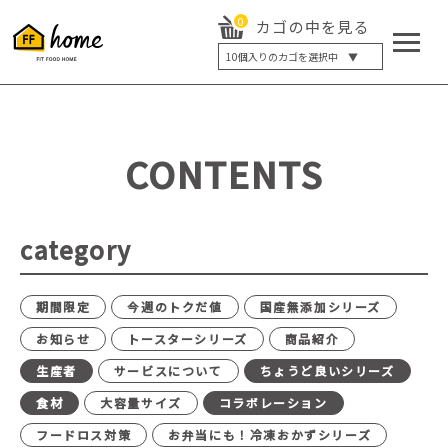
0
カゴの中を見る
10
個入りのカゴを選択中 ▼
5個入り
7個入り
10個入り
最大5%OFF
14個入り
最大8%OFF
CONTENTS
20個入り
最大12%OFF
category
期間限定
今週のトクだ値
国産無添加シリーズ
お知らせ
トースターシリーズ
商品紹介
生産者
サービスについて
ちょうど良いシリーズ
食材
大容量サイズ
コラボレーション
フードロス対策
お弁当にも！冷凍おかずシリーズ