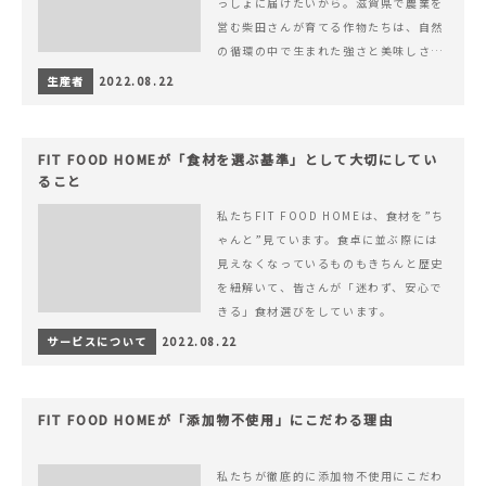
っしょに届けたいから。滋賀県で農業を
営む柴田さんが育てる作物たちは、自然
の循環の中で生まれた強さと美味しさを
持ち合わせています。
生産者
2022.08.22
FIT FOOD HOMEが「食材を選ぶ基準」として大切にしてい
ること
私たちFIT FOOD HOMEは、食材を”ち
ゃんと”見ています。食卓に並ぶ際には
見えなくなっているものもきちんと歴史
を紐解いて、皆さんが「迷わず、安心で
きる」食材選びをしています。
サービスについて
2022.08.22
FIT FOOD HOMEが「添加物不使用」にこだわる理由
私たちが徹底的に添加物不使用にこだわ