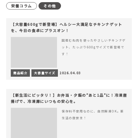
栄養コラム
その他
【大容量600gで新登場】ヘルシー大満足なチキンナゲット
を、今日の食卓にプラスオン！
国産むね肉を使ったやさしいチキンナゲ
ット、たっぷり600gサイズで新登場で
す！
商品紹介
大容量サイズ
2026.04.03
【新生活にピッタリ！】お弁当・夕飯の”あと1品”に！冷凍唐
揚げで、冷凍庫にいつもの安心を。
保存料不使用なのに、自然解凍OK。新
生活の救世主！