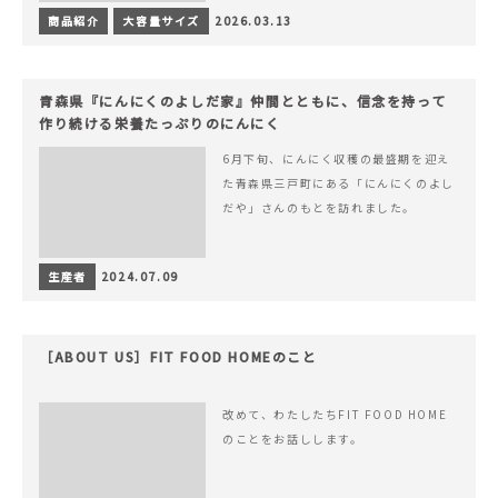
商品紹介
大容量サイズ
2026.03.13
青森県『にんにくのよしだ家』仲間とともに、信念を持って
作り続ける栄養たっぷりのにんにく
6月下旬、にんにく収穫の最盛期を迎え
た青森県三戸町にある「にんにくのよし
だや」さんのもとを訪れました。
生産者
2024.07.09
［ABOUT US］FIT FOOD HOMEのこと
改めて、わたしたちFIT FOOD HOME
のことをお話しします。