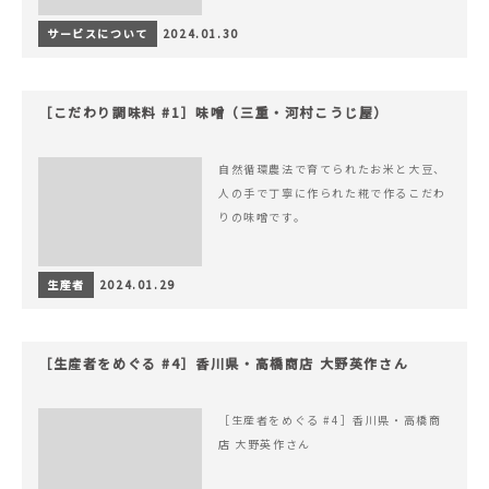
サービスについて
2024.01.30
［こだわり調味料 #1］味噌（三重・河村こうじ屋）
自然循環農法で育てられたお米と大豆、
人の手で丁寧に作られた糀で作るこだわ
りの味噌です。
生産者
2024.01.29
［生産者をめぐる #4］香川県・高橋商店 大野英作さん
［生産者をめぐる #4］香川県・高橋商
店 大野英作さん