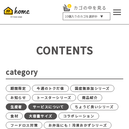
0
カゴの中を見る
10
個入りのカゴを選択中 ▼
5個入り
7個入り
10個入り
最大5%OFF
14個入り
最大8%OFF
CONTENTS
20個入り
最大12%OFF
category
期間限定
今週のトクだ値
国産無添加シリーズ
お知らせ
トースターシリーズ
商品紹介
生産者
サービスについて
ちょうど良いシリーズ
食材
大容量サイズ
コラボレーション
フードロス対策
お弁当にも！冷凍おかずシリーズ