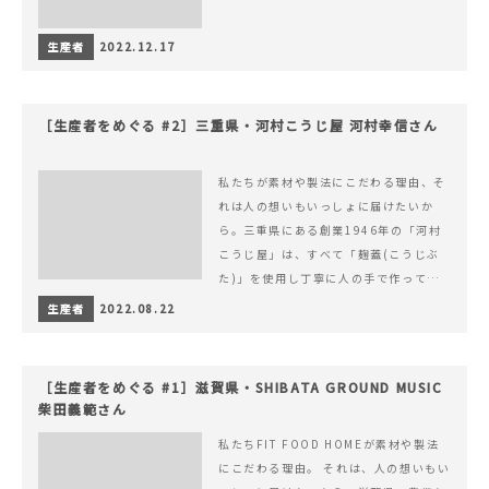
生産者
2022.12.17
［生産者をめぐる #2］三重県・河村こうじ屋 河村幸信さん
私たちが素材や製法にこだわる理由、そ
れは人の想いもいっしょに届けたいか
ら。三重県にある創業1946年の「河村
こうじ屋」は、すべて「麹蓋(こうじぶ
た)」を使用し丁寧に人の手で作ってい
ます。
生産者
2022.08.22
［生産者をめぐる #1］滋賀県・SHIBATA GROUND MUSIC
柴田義範さん
私たちFIT FOOD HOMEが素材や製法
にこだわる理由。 それは、人の想いもい