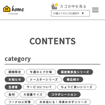
0
カゴの中を見る
10
個入りのカゴを選択中 ▼
5個入り
7個入り
10個入り
最大5%OFF
14個入り
最大8%OFF
CONTENTS
20個入り
最大12%OFF
category
期間限定
今週のトクだ値
国産無添加シリーズ
お知らせ
トースターシリーズ
商品紹介
生産者
サービスについて
ちょうど良いシリーズ
食材
大容量サイズ
コラボレーション
フードロス対策
お弁当にも！冷凍おかずシリーズ