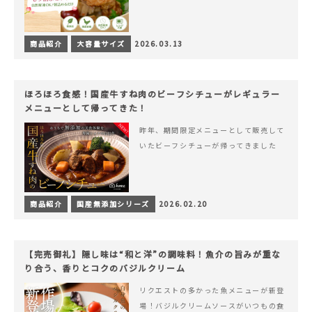
商品紹介
大容量サイズ
2026.03.13
ほろほろ食感！国産牛すね肉のビーフシチューがレギュラー
メニューとして帰ってきた！
昨年、期間限定メニューとして販売して
いたビーフシチューが帰ってきました
商品紹介
国産無添加シリーズ
2026.02.20
【完売御礼】隠し味は“和と洋”の調味料！魚介の旨みが重な
り合う、香りとコクのバジルクリーム
リクエストの多かった魚メニューが新登
場！バジルクリームソースがいつもの食