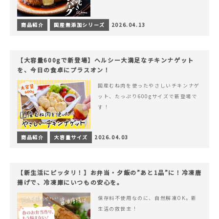
商品紹介
国産無添加シリーズ
2026.04.13
【大容量600gで新登場】ヘルシー大満足なチキンナゲット
を、今日の食卓にプラスオン！
国産むね肉を使ったやさしいチキンナゲ
ット、たっぷり600gサイズで新登場で
す！
商品紹介
大容量サイズ
2026.04.03
【新生活にピッタリ！】お弁当・夕飯の”あと1品”に！冷凍唐
揚げで、冷凍庫にいつもの安心を。
保存料不使用なのに、自然解凍OK。新
生活の救世主！