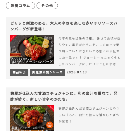
栄養コラム
その他
ピリッと刺激のある、大人の辛さを楽しむ赤いチリソースハ
ンバーグが新登場！
今年の夏も猛暑の予報。 暑さで食欲が落
ちやすい季節だからこそ、この辛さで乗
り切っていただきたいとの思いから誕生
した一品です！ ジューシーでふっくらと
したハンバーグに、ピリッとした辛さと
コク深い旨みが楽しめる特製チリソース
商品紹介
国産無添加シリーズ
2026.07.13
&hellip; 続きを読む ピリッと刺激のあ
る、大人の辛さを楽しむ赤いチリソース
ハンバーグが新登場！
麹屋が仕込んだ甘酒コチュジャンに、和の出汁を重ねて。発
酵が紡ぐ、新しい旨辛のかたち。
麹屋が仕込んだ甘酒コチュジャンのやさ
しい甘みと、出汁の旨みを活かした新作
が登場！