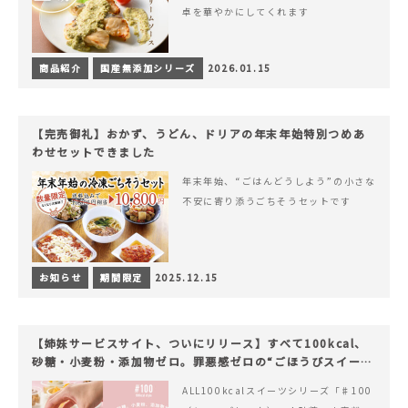
卓を華やかにしてくれます
商品紹介
国産無添加シリーズ
2026.01.15
【完売御礼】おかず、うどん、ドリアの年末年始特別つめあ
わせセットできました
年末年始、“ごはんどうしよう”の小さな
不安に寄り添うごちそうセットです
お知らせ
期間限定
2025.12.15
【姉妹サービスサイト、ついにリリース】すべて100kcal、
砂糖・小麦粉・添加物ゼロ。罪悪感ゼロの“ごほうびスイー
ツ”『#100（シャープ100）』
ALL100kcalスイーツシリーズ「♯100