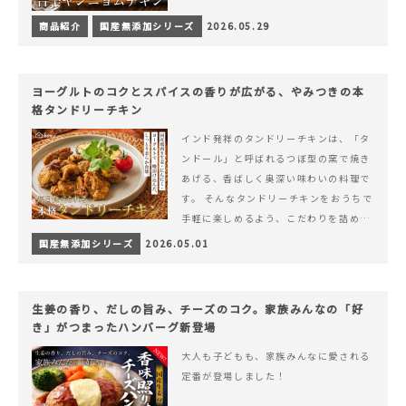
商品紹介
国産無添加シリーズ
2026.05.29
ヨーグルトのコクとスパイスの香りが広がる、やみつきの本
格タンドリーチキン
インド発祥のタンドリーチキンは、「タ
ンドール」と呼ばれるつぼ型の窯で焼き
あげる、香ばしく奥深い味わいの料理で
す。 そんなタンドリーチキンをおうちで
手軽に楽しめるよう、こだわりを詰め込
んで仕上げました。 様々なシーンでお召
国産無添加シリーズ
2026.05.01
&hellip; 続きを読む ヨーグルトのコク
とスパイスの香りが広がる、やみつきの
本格タンドリーチキン
生姜の香り、だしの旨み、チーズのコク。家族みんなの「好
き」がつまったハンバーグ新登場
大人も子どもも、家族みんなに愛される
定番が登場しました！