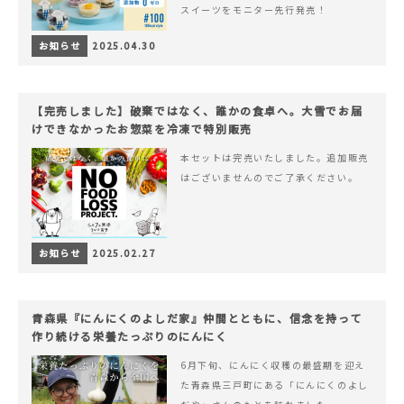
スイーツをモニター先行発売！
お知らせ
2025.04.30
【完売しました】破棄ではなく、誰かの食卓へ。大雪でお届
けできなかったお惣菜を冷凍で特別販売
本セットは完売いたしました。追加販売
はございませんのでご了承ください。
お知らせ
2025.02.27
青森県『にんにくのよしだ家』仲間とともに、信念を持って
作り続ける栄養たっぷりのにんにく
6月下旬、にんにく収穫の最盛期を迎え
た青森県三戸町にある「にんにくのよし