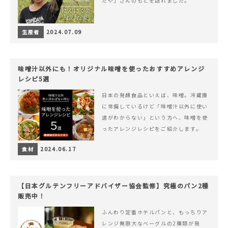
だや」さんのもとを訪れました。
生産者
2024.07.09
味噌汁以外にも！オリジナル味噌を使ったおすすめアレンジ
レシピ5選
日本の発酵食品といえば、味噌。冷蔵庫
に常備しているけど「味噌汁以外に使い
道がわからない」という方へ、味噌を使
ったアレンジレシピをご紹介します。
食材
2024.06.17
【日本グルテンフリーアドバイザー協会監修】究極のパン2種
販売中！
ふんわり定番ホテルパンと、もっちりア
レンジ無限大なベーグルの2種類が発