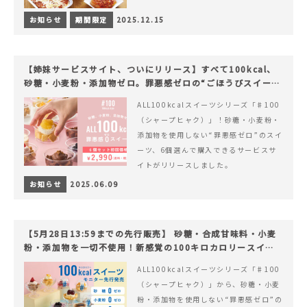
お知らせ
期間限定
2025.12.15
【姉妹サービスサイト、ついにリリース】すべて100kcal、
砂糖・小麦粉・添加物ゼロ。罪悪感ゼロの“ごほうびスイー
ツ”『#100（シャープ100）』
ALL100kcalスイーツシリーズ「♯100
（シャープヒャク）」！砂糖・小麦粉・
添加物を使用しない“罪悪感ゼロ”のスイ
ーツ、6個選んで購入できるサービスサ
イトがリリースしました。
お知らせ
2025.06.09
【5月28日13:59までの先行販売】 砂糖・合成甘味料・小麦
粉・添加物を一切不使用！新感覚の100キロカロリースイー
ツでヘルシーライフを。
ALL100kcalスイーツシリーズ「♯100
（シャープヒャク）」から、砂糖・小麦
粉・添加物を使用しない“罪悪感ゼロ”の