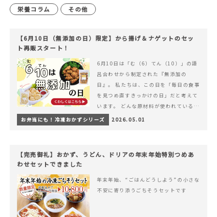
栄養コラム
その他
【6月10日（無添加の日）限定】から揚げ＆ナゲットのセッ
ト再販スタート！
6月10日は「む（6）てん（10）」の語
呂合わせから制定された『無添加の
日』。 私たちは、この日を「毎日の食事
を見つめ直すきっかけの日」だと考えて
います。 どんな原材料が使われているの
か。 どのようにつくられているのか。&
お弁当にも！冷凍おかずシリーズ
2026.05.01
hellip; 続きを読む 【6月10日（無添加
の日）限定】から揚げ＆ナゲットのセッ
ト再販スタート！
【完売御礼】おかず、うどん、ドリアの年末年始特別つめあ
わせセットできました
年末年始、“ごはんどうしよう”の小さな
不安に寄り添うごちそうセットです