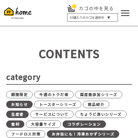
0
カゴの中を見る
10
個入りのカゴを選択中 ▼
5個入り
7個入り
10個入り
最大5%OFF
14個入り
最大8%OFF
CONTENTS
20個入り
最大12%OFF
category
期間限定
今週のトクだ値
国産無添加シリーズ
お知らせ
トースターシリーズ
商品紹介
生産者
サービスについて
ちょうど良いシリーズ
食材
大容量サイズ
コラボレーション
フードロス対策
お弁当にも！冷凍おかずシリーズ