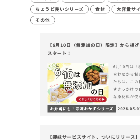
ちょうど良いシリーズ
食材
大容量サ
その他
【6月10日（無添加の日）限定】から揚
スタート！
6月10日は「
合わせから制
たちは、この
すきっかけの
な原材料が使
つくられている
お弁当にも！冷凍おかずシリーズ
2026.05.0
【6月10日
＆ナゲットの
【姉妹サービスサイト、ついにリリース】す