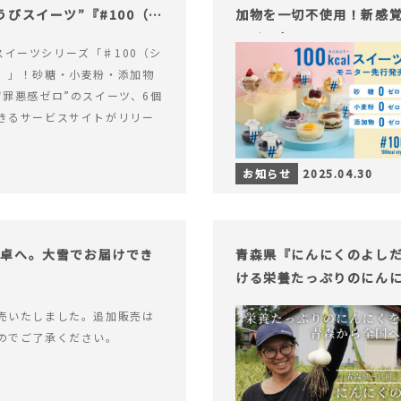
びスイーツ”『#100（シ
加物を一切不使用！新感覚
ライフを。
alスイーツシリーズ「♯100（シ
）」！砂糖・小麦粉・添加物
“罪悪感ゼロ”のスイーツ、6個
きるサービスサイトがリリー
お知らせ
2025.04.30
食卓へ。大雪でお届けでき
青森県『にんにくのよし
ける栄養たっぷりのにん
売いたしました。追加販売は
のでご了承ください。