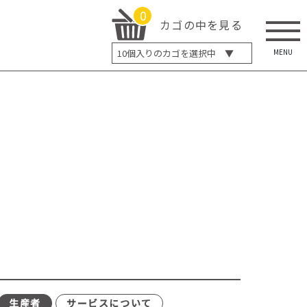
0
カゴの中を見る
MENU
10
個入りのカゴを選択中 ▼
5個入り
7個入り
10個入り
最大5%OFF
14個入り
最大8%OFF
20個入り
最大12%OFF
生産者
サービスについて