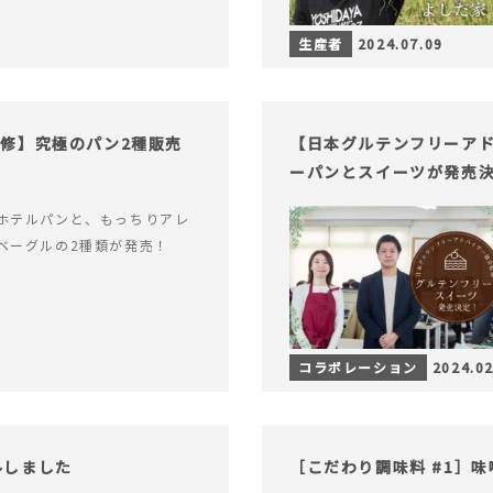
生産者
2024.07.09
修】究極のパン2種販売
【日本グルテンフリーア
ーパンとスイーツが発売
ホテルパンと、もっちりアレ
ベーグルの2種類が発売！
コラボレーション
2024.02
アルしました
［こだわり調味料 #1］