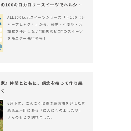
の100キロカロリースイーツでヘルシー
ALL100kcalスイーツシリーズ「♯100（シ
ャープヒャク）」から、砂糖・小麦粉・添
加物を使用しない“罪悪感ゼロ”のスイーツ
をモニター先行発売！
だ家』仲間とともに、信念を持って作り続
にく
6月下旬、にんにく収穫の最盛期を迎えた青
森県三戸町にある「にんにくのよしだや」
さんのもとを訪れました。