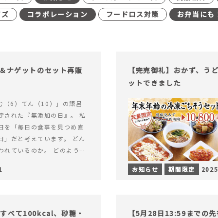
イズ
コラボレーション
フードロス対策
お弁当にも
げ＆ナゲットのセット再販
【完売御礼】おかず、う
ットできました
む（6）てん（10）」の語呂
定された『無添加の日』。 私
日を「毎日の食事を見つめ直
日」だと考えています。 どん
われているのか。 どのように
のか。&hellip; 続きを読む
1
お知らせ
期間限定
2025
（無添加の日）限定】から揚げ
セット再販スタート！
べて100kcal、砂糖・
【5月28日13:59まで