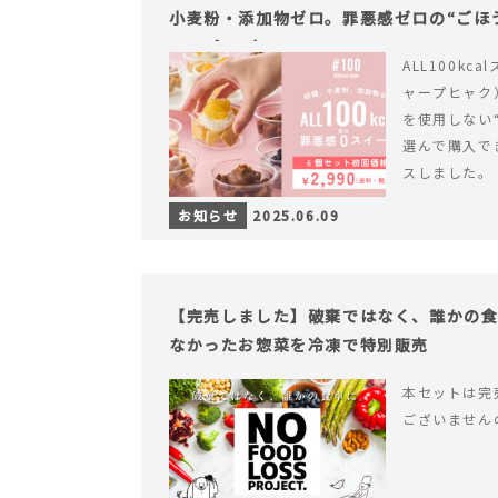
小麦粉・添加物ゼロ。罪悪感ゼロの“ごほう
ャープ100）』
ALL100kc
ャープヒャク
を使用しない
選んで購入で
スしました。
お知らせ
2025.06.09
【完売しました】破棄ではなく、誰かの
なかったお惣菜を冷凍で特別販売
本セットは完
ございません