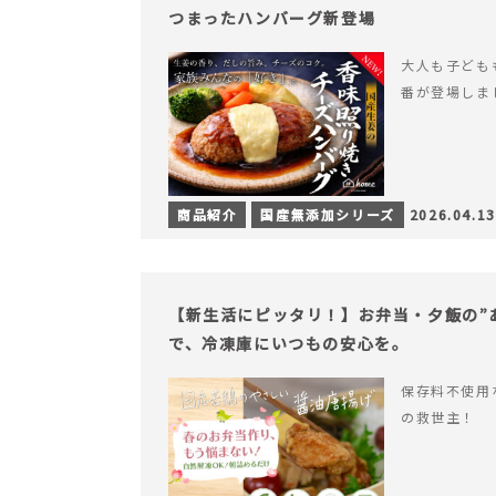
つまったハンバーグ新登場
大人も子ども
番が登場しま
商品紹介
国産無添加シリーズ
2026.04.13
【新生活にピッタリ！】お弁当・夕飯の”
で、冷凍庫にいつもの安心を。
保存料不使用
の救世主！