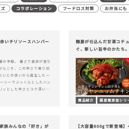
イズ
コラボレーション
フードロス対策
お弁当にも
む赤いチリソースハンバー
麹屋が仕込んだ甘酒コチ
ぐ、新しい旨辛のかたち
暑の予報。 暑さで食欲が落ち
からこそ、この辛さで乗り切
たいとの思いから誕生した一
ューシーでふっくらとしたハン
リッとした辛さとコク深い旨
製チリソース&hellip; 続き
商品紹介
国産無添加シリ
ッと刺激のある、大人の辛さを
リソースハンバーグが新登
家族みんなの「好き」が
【大容量600gで新登場