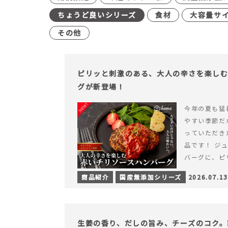
ちょうど良いシリーズ
食材
大容量サ
その他
ピリッと刺激のある、大人の辛さを楽し
グが新登場！
今年の夏も猛
やすい季節だ
っていただき
品です！ ジ
バーグに、ピ
みが楽しめる特
商品紹介
国産無添加シリーズ
2026.07.13
を読む ピリ
楽しむ赤いチ
場！
生姜の香り、だしの旨み、チーズのコク。