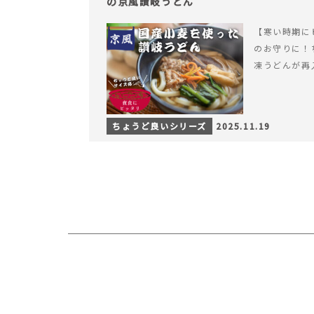
の京風讃岐うどん
【寒い時期に
のお守りに！
凍うどんが再
ちょうど良いシリーズ
2025.11.19