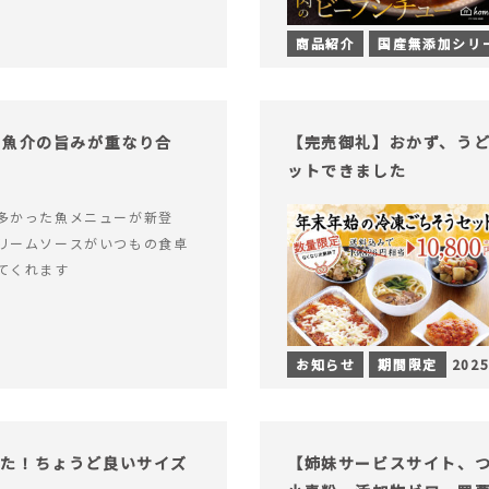
商品紹介
国産無添加シリ
！魚介の旨みが重なり合
【完売御礼】おかず、う
ットできました
多かった魚メニューが新登
リームソースがいつもの食卓
てくれます
お知らせ
期間限定
2025
った！ちょうど良いサイズ
【姉妹サービスサイト、つい