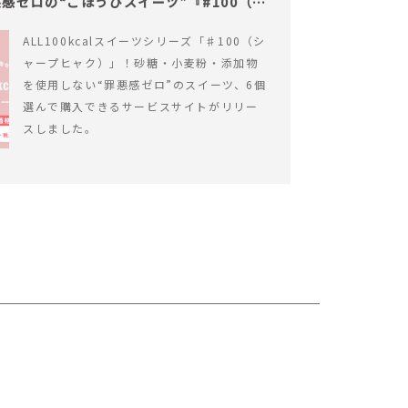
感ゼロの“ごほうびスイーツ”『#100（シ
ALL100kcalスイーツシリーズ「♯100（シ
ャープヒャク）」！砂糖・小麦粉・添加物
を使用しない“罪悪感ゼロ”のスイーツ、6個
選んで購入できるサービスサイトがリリー
スしました。