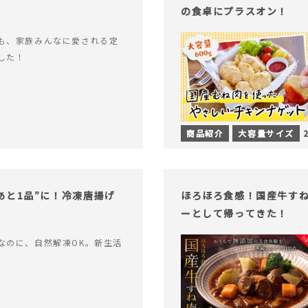
の食卓にプラスオン！
も、家族みんなに愛される定
した！
商品紹介
大容量サイズ
あと1品”に！冷凍唐揚げ
ほろほろ食感！国産牛す
ーとして帰ってきた！
なのに、自然解凍OK。新生活