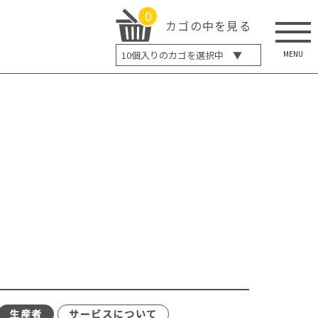
0
カゴの中を見る
MENU
10
個入りのカゴを選択中 ▼
5個入り
7個入り
10個入り
最大5%OFF
14個入り
最大8%OFF
20個入り
最大12%OFF
生産者
サービスについて