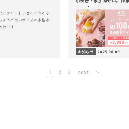
小麦粉・添加物ゼロ。罪悪
ャープ100）』
ピッタリ！】いざというとき
ちょうど良いサイズの本格冷
入荷です
お知らせ
2025.06.09
1
2
3
›