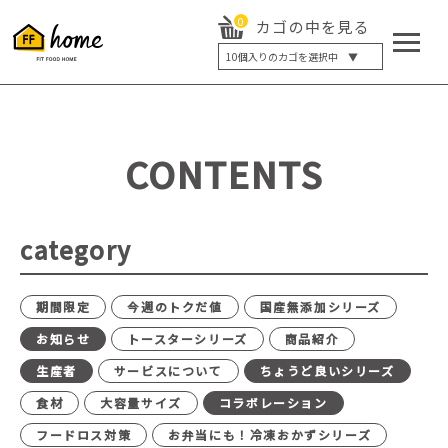
0
カゴの中を見る
10
個入りのカゴを選択中 ▼
5個入り
7個入り
10個入り
最大5%OFF
14個入り
最大8%OFF
CONTENTS
20個入り
最大12%OFF
category
期間限定
今週のトクだ値
国産無添加シリーズ
お知らせ
トースターシリーズ
商品紹介
生産者
サービスについて
ちょうど良いシリーズ
食材
大容量サイズ
コラボレーション
フードロス対策
お弁当にも！冷凍おかずシリーズ