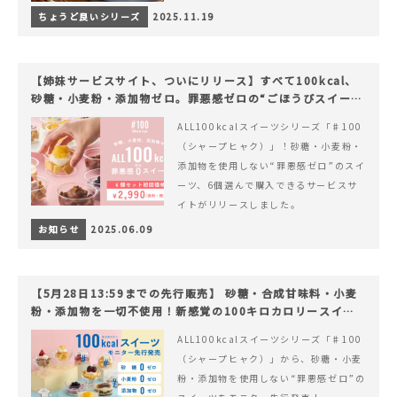
ちょうど良いシリーズ
2025.11.19
【姉妹サービスサイト、ついにリリース】すべて100kcal、
砂糖・小麦粉・添加物ゼロ。罪悪感ゼロの“ごほうびスイー
ツ”『#100（シャープ100）』
ALL100kcalスイーツシリーズ「♯100
（シャープヒャク）」！砂糖・小麦粉・
添加物を使用しない“罪悪感ゼロ”のスイ
ーツ、6個選んで購入できるサービスサ
イトがリリースしました。
お知らせ
2025.06.09
【5月28日13:59までの先行販売】 砂糖・合成甘味料・小麦
粉・添加物を一切不使用！新感覚の100キロカロリースイー
ツでヘルシーライフを。
ALL100kcalスイーツシリーズ「♯100
（シャープヒャク）」から、砂糖・小麦
粉・添加物を使用しない“罪悪感ゼロ”の