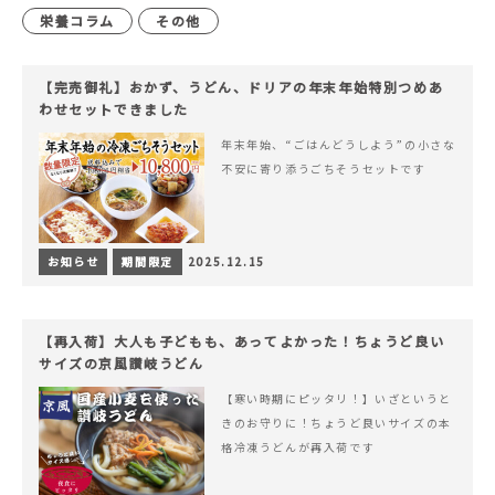
栄養コラム
その他
【完売御礼】おかず、うどん、ドリアの年末年始特別つめあ
わせセットできました
年末年始、“ごはんどうしよう”の小さな
不安に寄り添うごちそうセットです
お知らせ
期間限定
2025.12.15
【再入荷】大人も子どもも、あってよかった！ちょうど良い
サイズの京風讃岐うどん
【寒い時期にピッタリ！】いざというと
きのお守りに！ちょうど良いサイズの本
格冷凍うどんが再入荷です