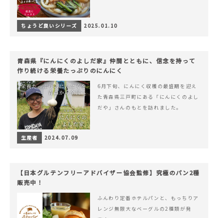
ちょうど良いシリーズ
2025.01.10
青森県『にんにくのよしだ家』仲間とともに、信念を持って
作り続ける栄養たっぷりのにんにく
6月下旬、にんにく収穫の最盛期を迎え
た青森県三戸町にある「にんにくのよし
だや」さんのもとを訪れました。
生産者
2024.07.09
【日本グルテンフリーアドバイザー協会監修】究極のパン2種
販売中！
ふんわり定番ホテルパンと、もっちりア
レンジ無限大なベーグルの2種類が発