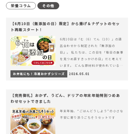
栄養コラム
その他
【6月10日（無添加の日）限定】から揚げ＆ナゲットのセッ
ト再販スタート！
6月10日は「む（6）てん（10）」の語
呂合わせから制定された『無添加の
日』。 私たちは、この日を「毎日の食事
を見つめ直すきっかけの日」だと考えて
います。 どんな原材料が使われているの
か。 どのようにつくられているのか。&
お弁当にも！冷凍おかずシリーズ
2026.05.01
hellip; 続きを読む 【6月10日（無添加
の日）限定】から揚げ＆ナゲットのセッ
ト再販スタート！
【完売御礼】おかず、うどん、ドリアの年末年始特別つめあ
わせセットできました
年末年始、“ごはんどうしよう”の小さな
不安に寄り添うごちそうセットです