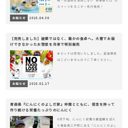
粉・添加物を使用しない“罪悪感ゼロ”の
スイーツをモニター先行発売！
お知らせ
2025.04.30
【完売しました】破棄ではなく、誰かの食卓へ。大雪でお届
けできなかったお惣菜を冷凍で特別販売
本セットは完売いたしました。追加販売
はございませんのでご了承ください。
お知らせ
2025.02.27
青森県『にんにくのよしだ家』仲間とともに、信念を持って
作り続ける栄養たっぷりのにんにく
6月下旬、にんにく収穫の最盛期を迎え
た青森県三戸町にある「にんにくのよし