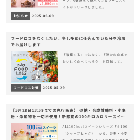
ーツ、6個選んで購入できるサービスサ
イトがリリースしました。
お知らせ
2025.06.09
フードロスをなくしたい。少し多めに仕込んでいた分を冷凍
でお届けします
「破棄する」ではなく、「誰かの食卓で
おいしく食べてもらう」を目指して。
フードロス対策
2025.05.29
【5月28日13:59までの先行販売】 砂糖・合成甘味料・小麦
粉・添加物を一切不使用！新感覚の100キロカロリースイー
ツでヘルシーライフを。
ALL100kcalスイーツシリーズ「♯100
（シャープヒャク）」から、砂糖・小麦