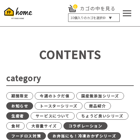
0
カゴの中を見る
10
個入りのカゴを選択中 ▼
5個入り
7個入り
10個入り
最大5%OFF
14個入り
最大8%OFF
CONTENTS
20個入り
最大12%OFF
category
期間限定
今週のトクだ値
国産無添加シリーズ
お知らせ
トースターシリーズ
商品紹介
生産者
サービスについて
ちょうど良いシリーズ
食材
大容量サイズ
コラボレーション
フードロス対策
お弁当にも！冷凍おかずシリーズ