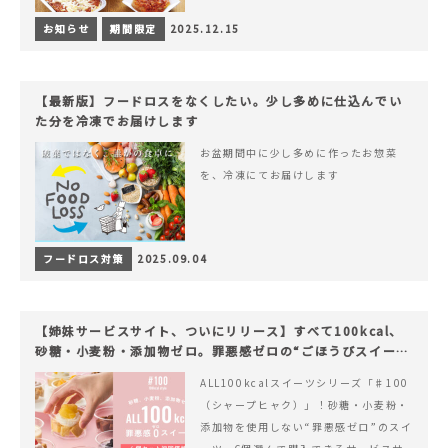
お知らせ
期間限定
2025.12.15
【最新版】フードロスをなくしたい。少し多めに仕込んでい
た分を冷凍でお届けします
お盆期間中に少し多めに作ったお惣菜
を、冷凍にてお届けします
フードロス対策
2025.09.04
【姉妹サービスサイト、ついにリリース】すべて100kcal、
砂糖・小麦粉・添加物ゼロ。罪悪感ゼロの“ごほうびスイー
ツ”『#100（シャープ100）』
ALL100kcalスイーツシリーズ「♯100
（シャープヒャク）」！砂糖・小麦粉・
添加物を使用しない“罪悪感ゼロ”のスイ