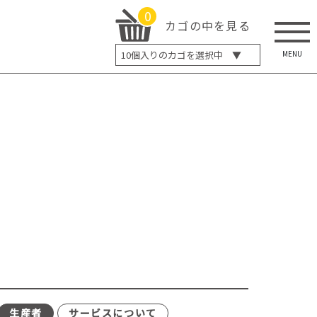
0
カゴの中を見る
MENU
10
個入りのカゴを選択中 ▼
5個入り
7個入り
10個入り
最大5%OFF
14個入り
最大8%OFF
20個入り
最大12%OFF
生産者
サービスについて