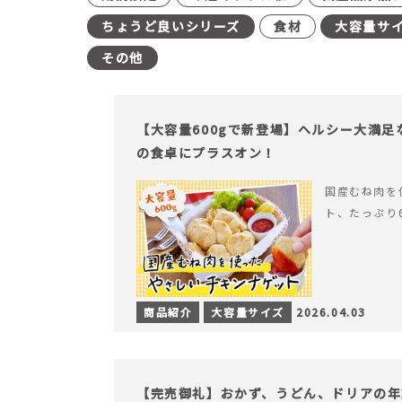
ちょうど良いシリーズ
食材
大容量サ
その他
【大容量600gで新登場】ヘルシー大満
の食卓にプラスオン！
国産むね肉を
ト、たっぷり
商品紹介
大容量サイズ
2026.04.03
【完売御礼】おかず、うどん、ドリアの年