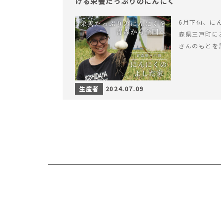
ける栄養たっぷりのにんにく
6月下旬、に
森県三戸町に
さんのもとを
生産者
2024.07.09