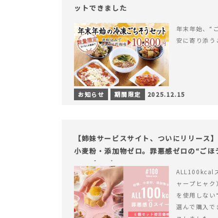
ットできました
年末年始、“
安に寄り添う
お知らせ
期間限定
2025.12.15
【姉妹サービスサイト、ついにリリース】す
小麦粉・添加物ゼロ。罪悪感ゼロの“ごほう
ャープ100）』
ALL100kc
ャープヒャク
を使用しない
選んで購入で