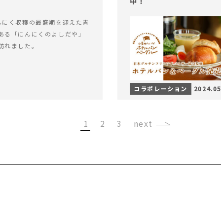
中！
んにく収穫の最盛期を迎えた青
ある「にんにくのよしだや」
訪れました。
コラボレーション
2024.05
1
2
3
›