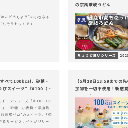
の京風讃岐うどん
ごはんどうしよう”の小さな不
ごちそうセットです
ちょうど良いシリーズ
202
べて100kcal、砂糖・
【5月28日13:59まで
びスイーツ”『#100（シ
加物を一切不使用！新感覚
ライフを。
alスイーツシリーズ「♯100（シ
）」！砂糖・小麦粉・添加物
“罪悪感ゼロ”のスイーツ、6個
きるサービスサイトがリリー