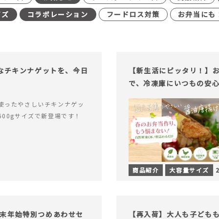
イズ
コラボレーション
フードロス対策
お弁当にも
足なチキンナゲットを、今日
【新生活にピッタリ！】お
で、冷凍庫にいつもの安
使ったやさしいチキンナゲッ
600gサイズで新登場です！
商品紹介
大容量サイズ
末年始特別つめあわせセ
【再入荷】大人も子ども