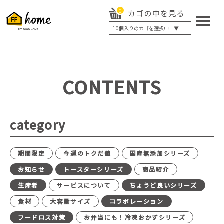
0
カゴの中を見る
10
個入りのカゴを選択中 ▼
5個入り
7個入り
10個入り
最大5%OFF
14個入り
最大8%OFF
CONTENTS
20個入り
最大12%OFF
category
期間限定
今週のトクだ値
国産無添加シリーズ
お知らせ
トースターシリーズ
商品紹介
生産者
サービスについて
ちょうど良いシリーズ
食材
大容量サイズ
コラボレーション
フードロス対策
お弁当にも！冷凍おかずシリーズ