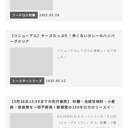
フードロス対策
2025.05.29
【リニューアル】チーズたっぷり！辛くないカレーのハンバ
ーグドリア
リニューアルしてさらに美味しくなりま
した！
トースターシリーズ
2025.05.22
【5月28日13:59までの先行販売】 砂糖・合成甘味料・小麦
粉・添加物を一切不使用！新感覚の100キロカロリースイー
ツでヘルシーライフを。
ALL100kcalスイーツシリーズ「♯100
（シャープヒャク）」から、砂糖・小麦