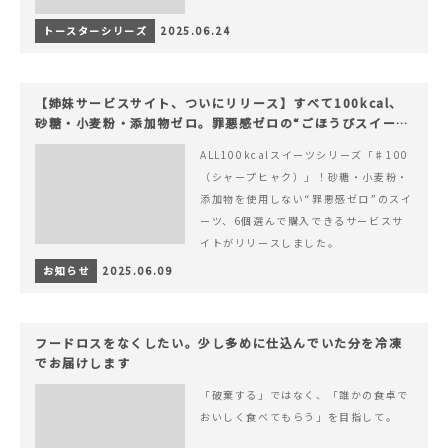
トースターシリーズ
2025.06.24
【姉妹サービスサイト、ついにリリース】すべて100kcal、
砂糖・小麦粉・添加物ゼロ。罪悪感ゼロの“ごほうびスイー
ツ”『#100（シャープ100）』
ALL100kcalスイーツシリーズ「♯100
（シャープヒャク）」！砂糖・小麦粉・
添加物を使用しない“罪悪感ゼロ”のスイ
ーツ、6個選んで購入できるサービスサ
イトがリリースしました。
お知らせ
2025.06.09
フードロスをなくしたい。少し多めに仕込んでいた分を冷凍
でお届けします
「破棄する」ではなく、「誰かの食卓で
おいしく食べてもらう」を目指して。