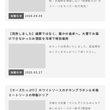
粉・添加物を使用しない“罪悪感ゼロ”の
スイーツをモニター先行発売！
お知らせ
2025.04.30
【完売しました】破棄ではなく、誰かの食卓へ。大雪でお届
けできなかったお惣菜を冷凍で特別販売
本セットは完売いたしました。追加販売
はございませんのでご了承ください。
お知らせ
2025.02.27
【チーズたっぷり】ホワイトソースのチキングラタン＆本格
ミートソースの特製ドリア
洋食の大定番！大人も子どももみんなで
楽しめるトースター新作2種登場