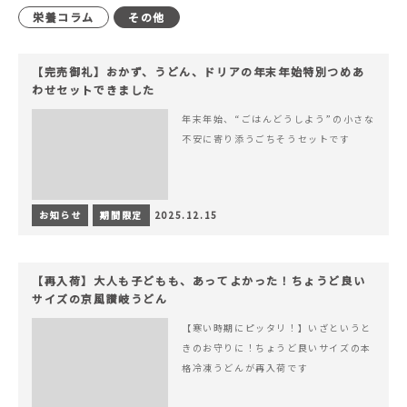
栄養コラム
その他
【完売御礼】おかず、うどん、ドリアの年末年始特別つめあ
わせセットできました
年末年始、“ごはんどうしよう”の小さな
不安に寄り添うごちそうセットです
お知らせ
期間限定
2025.12.15
【再入荷】大人も子どもも、あってよかった！ちょうど良い
サイズの京風讃岐うどん
【寒い時期にピッタリ！】いざというと
きのお守りに！ちょうど良いサイズの本
格冷凍うどんが再入荷です