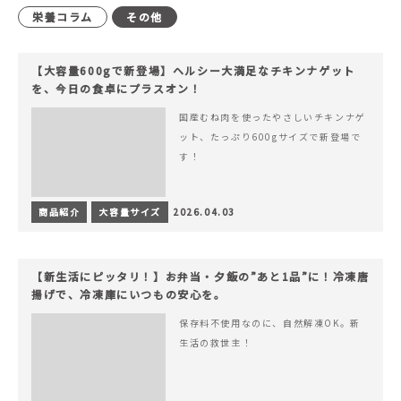
栄養コラム
その他
【大容量600gで新登場】ヘルシー大満足なチキンナゲット
を、今日の食卓にプラスオン！
国産むね肉を使ったやさしいチキンナゲ
ット、たっぷり600gサイズで新登場で
す！
商品紹介
大容量サイズ
2026.04.03
【新生活にピッタリ！】お弁当・夕飯の”あと1品”に！冷凍唐
揚げで、冷凍庫にいつもの安心を。
保存料不使用なのに、自然解凍OK。新
生活の救世主！