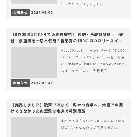
イトがリリースしました。
お知らせ
2025.06.09
【5月28日13:59までの先行販売】 砂糖・合成甘味料・小麦
粉・添加物を一切不使用！新感覚の100キロカロリースイー
ツでヘルシーライフを。
ALL100kcalスイーツシリーズ「♯100
（シャープヒャク）」から、砂糖・小麦
粉・添加物を使用しない“罪悪感ゼロ”の
スイーツをモニター先行発売！
お知らせ
2025.04.30
【完売しました】破棄ではなく、誰かの食卓へ。大雪でお届
けできなかったお惣菜を冷凍で特別販売
本セットは完売いたしました。追加販売
はございませんのでご了承ください。