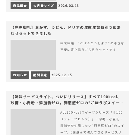
商品紹介
大容量サイズ
2026.03.13
【完売御礼】おかず、うどん、ドリアの年末年始特別つめあ
わせセットできました
年末年始、“ごはんどうしよう”の小さな
不安に寄り添うごちそうセットです
お知らせ
期間限定
2025.12.15
【姉妹サービスサイト、ついにリリース】すべて100kcal、
砂糖・小麦粉・添加物ゼロ。罪悪感ゼロの“ごほうびスイー
ツ”『#100（シャープ100）』
ALL100kcalスイーツシリーズ「♯100
（シャープヒャク）」！砂糖・小麦粉・
添加物を使用しない“罪悪感ゼロ”のスイ
ーツ、6個選んで購入できるサービスサ