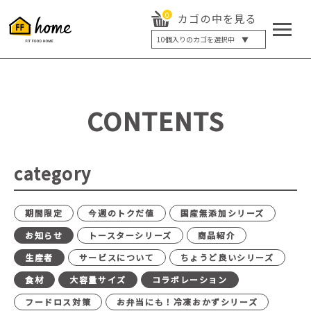
0
カゴの中を見る
10
個入りのカゴを選択中 ▼
5個入り
7個入り
10個入り
最大5%OFF
14個入り
最大8%OFF
CONTENTS
20個入り
最大12%OFF
category
期間限定
今週のトクだ値
国産無添加シリーズ
お知らせ
トースターシリーズ
商品紹介
生産者
サービスについて
ちょうど良いシリーズ
食材
大容量サイズ
コラボレーション
フードロス対策
お弁当にも！冷凍おかずシリーズ