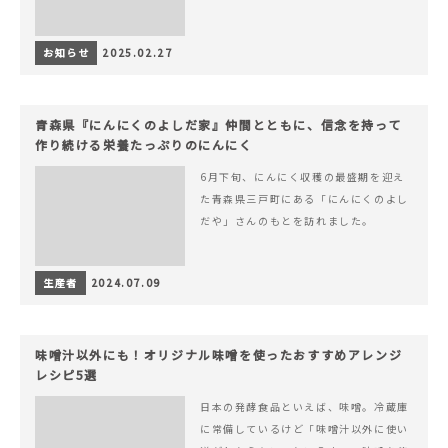
お知らせ
2025.02.27
青森県『にんにくのよしだ家』仲間とともに、信念を持って
作り続ける栄養たっぷりのにんにく
6月下旬、にんにく収穫の最盛期を迎え
た青森県三戸町にある「にんにくのよし
だや」さんのもとを訪れました。
生産者
2024.07.09
味噌汁以外にも！オリジナル味噌を使ったおすすめアレンジ
レシピ5選
日本の発酵食品といえば、味噌。冷蔵庫
に常備しているけど「味噌汁以外に使い