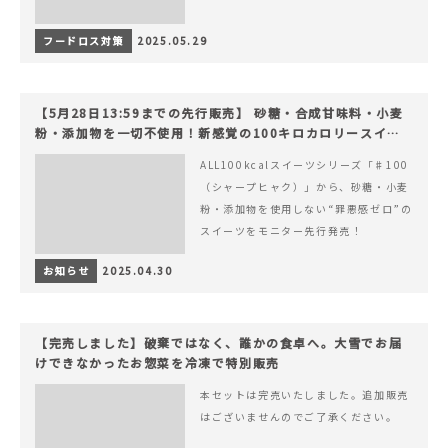
フードロス対策
2025.05.29
【5月28日13:59までの先行販売】 砂糖・合成甘味料・小麦
粉・添加物を一切不使用！新感覚の100キロカロリースイー
ツでヘルシーライフを。
ALL100kcalスイーツシリーズ「♯100
（シャープヒャク）」から、砂糖・小麦
粉・添加物を使用しない“罪悪感ゼロ”の
スイーツをモニター先行発売！
お知らせ
2025.04.30
【完売しました】破棄ではなく、誰かの食卓へ。大雪でお届
けできなかったお惣菜を冷凍で特別販売
本セットは完売いたしました。追加販売
はございませんのでご了承ください。