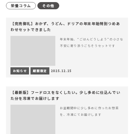
栄養コラム
その他
【完売御礼】おかず、うどん、ドリアの年末年始特別つめあ
わせセットできました
年末年始、“ごはんどうしよう”の小さな
不安に寄り添うごちそうセットです
お知らせ
期間限定
2025.12.15
【最新版】フードロスをなくしたい。少し多めに仕込んでい
た分を冷凍でお届けします
お盆期間中に少し多めに作ったお惣菜
を、冷凍にてお届けします