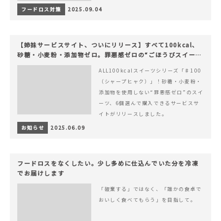
フードロス対策
2025.09.04
【姉妹サービスサイト、ついにリリース】すべて100kcal、
砂糖・小麦粉・添加物ゼロ。罪悪感ゼロの“ごほうびスイー
ツ”『#100（シャープ100）』
ALL100kcalスイーツシリーズ「♯100
（シャープヒャク）」！砂糖・小麦粉・
添加物を使用しない“罪悪感ゼロ”のスイ
ーツ、6個選んで購入できるサービスサ
イトがリリースしました。
お知らせ
2025.06.09
フードロスをなくしたい。少し多めに仕込んでいた分を冷凍
でお届けします
「破棄する」ではなく、「誰かの食卓で
おいしく食べてもらう」を目指して。