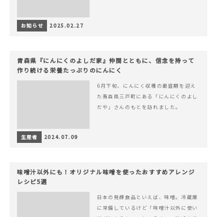
お知らせ
2025.02.27
青森県『にんにくのよしだ家』仲間とともに、信念を持って
作り続ける栄養たっぷりのにんにく
6月下旬、にんにく収穫の最盛期を迎え
た青森県三戸町にある「にんにくのよし
だや」さんのもとを訪れました。
生産者
2024.07.09
味噌汁以外にも！オリジナル味噌を使ったおすすめアレンジ
レシピ5選
日本の発酵食品といえば、味噌。冷蔵庫
に常備しているけど「味噌汁以外に使い