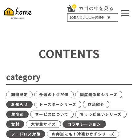
0
カゴの中を見る
10
個入りのカゴを選択中 ▼
5個入り
7個入り
10個入り
最大5%OFF
14個入り
最大8%OFF
CONTENTS
20個入り
最大12%OFF
category
期間限定
今週のトクだ値
国産無添加シリーズ
お知らせ
トースターシリーズ
商品紹介
生産者
サービスについて
ちょうど良いシリーズ
食材
大容量サイズ
コラボレーション
フードロス対策
お弁当にも！冷凍おかずシリーズ