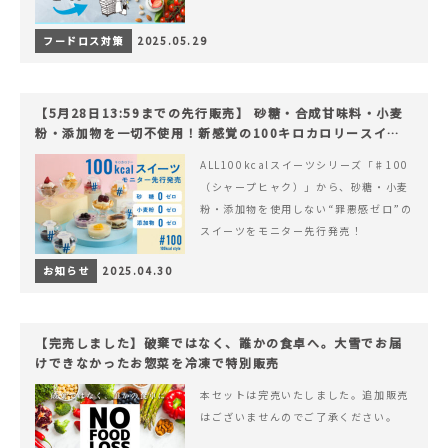
フードロス対策
2025.05.29
【5月28日13:59までの先行販売】 砂糖・合成甘味料・小麦
粉・添加物を一切不使用！新感覚の100キロカロリースイー
ツでヘルシーライフを。
ALL100kcalスイーツシリーズ「♯100
（シャープヒャク）」から、砂糖・小麦
粉・添加物を使用しない“罪悪感ゼロ”の
スイーツをモニター先行発売！
お知らせ
2025.04.30
【完売しました】破棄ではなく、誰かの食卓へ。大雪でお届
けできなかったお惣菜を冷凍で特別販売
本セットは完売いたしました。追加販売
はございませんのでご了承ください。