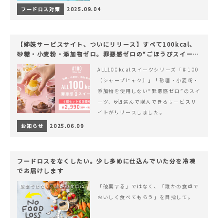
フードロス対策
2025.09.04
【姉妹サービスサイト、ついにリリース】すべて100kcal、
砂糖・小麦粉・添加物ゼロ。罪悪感ゼロの“ごほうびスイー
ツ”『#100（シャープ100）』
ALL100kcalスイーツシリーズ「♯100
（シャープヒャク）」！砂糖・小麦粉・
添加物を使用しない“罪悪感ゼロ”のスイ
ーツ、6個選んで購入できるサービスサ
イトがリリースしました。
お知らせ
2025.06.09
フードロスをなくしたい。少し多めに仕込んでいた分を冷凍
でお届けします
「破棄する」ではなく、「誰かの食卓で
おいしく食べてもらう」を目指して。