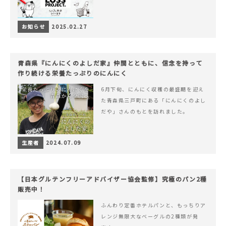
お知らせ
2025.02.27
青森県『にんにくのよしだ家』仲間とともに、信念を持って
作り続ける栄養たっぷりのにんにく
6月下旬、にんにく収穫の最盛期を迎え
た青森県三戸町にある「にんにくのよし
だや」さんのもとを訪れました。
生産者
2024.07.09
【日本グルテンフリーアドバイザー協会監修】究極のパン2種
販売中！
ふんわり定番ホテルパンと、もっちりア
レンジ無限大なベーグルの2種類が発