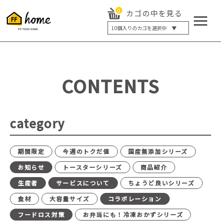
0
カゴの中を見る
10
個入りのカゴを選択中 ▼
5個入り
7個入り
10個入り
最大5%OFF
14個入り
最大8%OFF
CONTENTS
20個入り
最大12%OFF
category
期間限定
今週のトクだ値
国産無添加シリーズ
お知らせ
トースターシリーズ
商品紹介
生産者
サービスについて
ちょうど良いシリーズ
食材
大容量サイズ
コラボレーション
フードロス対策
お弁当にも！冷凍おかずシリーズ