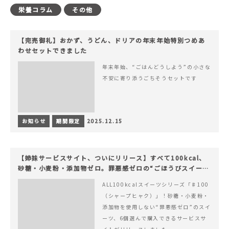
栄養コラム
その他
【完売御礼】おかず、うどん、ドリアの年末年始特別つめあ
わせセットできました
年末年始、“ごはんどうしよう”の小さな
不安に寄り添うごちそうセットです
お知らせ
期間限定
2025.12.15
【姉妹サービスサイト、ついにリリース】すべて100kcal、
砂糖・小麦粉・添加物ゼロ。罪悪感ゼロの“ごほうびスイー
ツ”『#100（シャープ100）』
ALL100kcalスイーツシリーズ「♯100
（シャープヒャク）」！砂糖・小麦粉・
添加物を使用しない“罪悪感ゼロ”のスイ
ーツ、6個選んで購入できるサービスサ