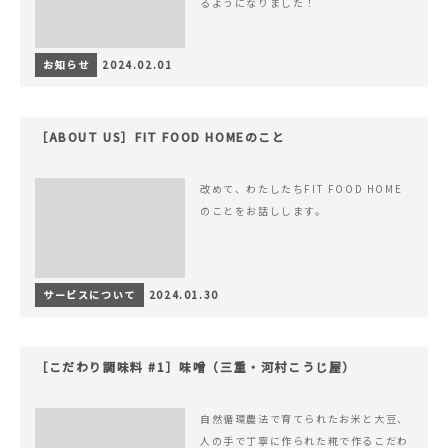
るようになりました！
お知らせ
2024.02.01
［ABOUT US］FIT FOOD HOMEのこと
改めて、わたしたちFIT FOOD HOME
のことをお話しします。
サービスについて
2024.01.30
［こだわり調味料 #1］味噌（三重・河村こうじ屋）
自然循環農法で育てられたお米と大豆、
人の手で丁寧に作られた糀で作るこだわ