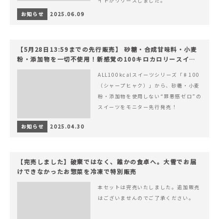
イトがリリースしました。
お知らせ
2025.06.09
【5月28日13:59までの先行販売】 砂糖・合成甘味料・小麦
粉・添加物を一切不使用！新感覚の100キロカロリースイー
ツでヘルシーライフを。
ALL100kcalスイーツシリーズ「♯100
（シャープヒャク）」から、砂糖・小麦
粉・添加物を使用しない“罪悪感ゼロ”の
スイーツをモニター先行発売！
お知らせ
2025.04.30
【完売しました】破棄ではなく、誰かの食卓へ。大雪でお届
けできなかったお惣菜を冷凍で特別販売
本セットは完売いたしました。追加販売
はございませんのでご了承ください。