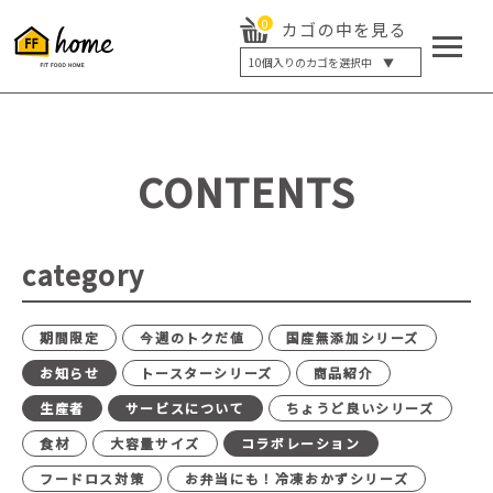
0
カゴの中を見る
10
個入りのカゴを選択中 ▼
5個入り
7個入り
10個入り
最大5%OFF
14個入り
最大8%OFF
CONTENTS
20個入り
最大12%OFF
category
期間限定
今週のトクだ値
国産無添加シリーズ
お知らせ
トースターシリーズ
商品紹介
生産者
サービスについて
ちょうど良いシリーズ
食材
大容量サイズ
コラボレーション
フードロス対策
お弁当にも！冷凍おかずシリーズ