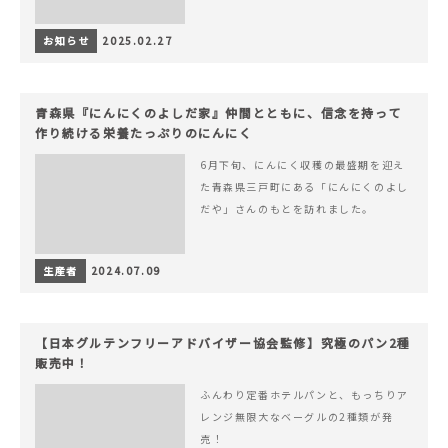
お知らせ
2025.02.27
青森県『にんにくのよしだ家』仲間とともに、信念を持って
作り続ける栄養たっぷりのにんにく
6月下旬、にんにく収穫の最盛期を迎え
た青森県三戸町にある「にんにくのよし
だや」さんのもとを訪れました。
生産者
2024.07.09
【日本グルテンフリーアドバイザー協会監修】究極のパン2種
販売中！
ふんわり定番ホテルパンと、もっちりア
レンジ無限大なベーグルの2種類が発
売！