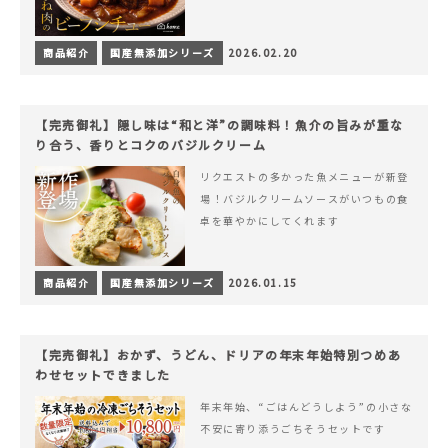
商品紹介
国産無添加シリーズ
2026.02.20
【完売御礼】隠し味は“和と洋”の調味料！魚介の旨みが重な
り合う、香りとコクのバジルクリーム
リクエストの多かった魚メニューが新登
場！バジルクリームソースがいつもの食
卓を華やかにしてくれます
商品紹介
国産無添加シリーズ
2026.01.15
【完売御礼】おかず、うどん、ドリアの年末年始特別つめあ
わせセットできました
年末年始、“ごはんどうしよう”の小さな
不安に寄り添うごちそうセットです