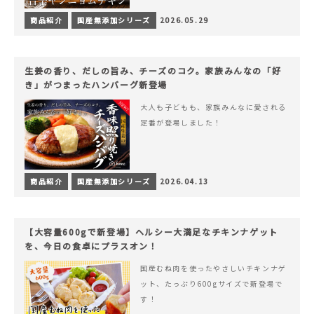
商品紹介
国産無添加シリーズ
2026.05.29
生姜の香り、だしの旨み、チーズのコク。家族みんなの「好
き」がつまったハンバーグ新登場
大人も子どもも、家族みんなに愛される
定番が登場しました！
商品紹介
国産無添加シリーズ
2026.04.13
【大容量600gで新登場】ヘルシー大満足なチキンナゲット
を、今日の食卓にプラスオン！
国産むね肉を使ったやさしいチキンナゲ
ット、たっぷり600gサイズで新登場で
す！