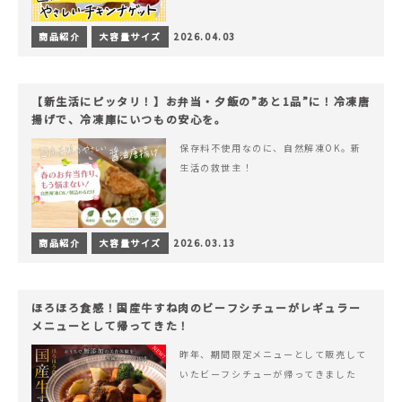
商品紹介
大容量サイズ
2026.04.03
【新生活にピッタリ！】お弁当・夕飯の”あと1品”に！冷凍唐
揚げで、冷凍庫にいつもの安心を。
保存料不使用なのに、自然解凍OK。新
生活の救世主！
商品紹介
大容量サイズ
2026.03.13
ほろほろ食感！国産牛すね肉のビーフシチューがレギュラー
メニューとして帰ってきた！
昨年、期間限定メニューとして販売して
いたビーフシチューが帰ってきました