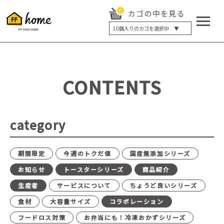
0
カゴの中を見る
10
個入りのカゴを選択中 ▼
5個入り
7個入り
10個入り
最大5%OFF
14個入り
最大8%OFF
CONTENTS
20個入り
最大12%OFF
category
期間限定
今週のトクだ値
国産無添加シリーズ
お知らせ
トースターシリーズ
商品紹介
生産者
サービスについて
ちょうど良いシリーズ
食材
大容量サイズ
コラボレーション
フードロス対策
お弁当にも！冷凍おかずシリーズ