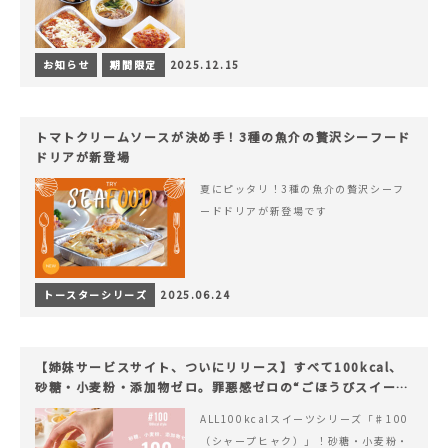
お知らせ
期間限定
2025.12.15
トマトクリームソースが決め手！3種の魚介の贅沢シーフード
ドリアが新登場
夏にピッタリ！3種の魚介の贅沢シーフ
ードドリアが新登場です
トースターシリーズ
2025.06.24
【姉妹サービスサイト、ついにリリース】すべて100kcal、
砂糖・小麦粉・添加物ゼロ。罪悪感ゼロの“ごほうびスイー
ツ”『#100（シャープ100）』
ALL100kcalスイーツシリーズ「♯100
（シャープヒャク）」！砂糖・小麦粉・