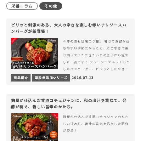
栄養コラム
その他
ピリッと刺激のある、大人の辛さを楽しむ赤いチリソースハ
ンバーグが新登場！
今年の夏も猛暑の予報。 暑さで食欲が落
ちやすい季節だからこそ、この辛さで乗
り切っていただきたいとの思いから誕生
した一品です！ ジューシーでふっくらと
したハンバーグに、ピリッとした辛さと
コク深い旨みが楽しめる特製チリソース
商品紹介
国産無添加シリーズ
2026.07.13
&hellip; 続きを読む ピリッと刺激のあ
る、大人の辛さを楽しむ赤いチリソース
ハンバーグが新登場！
麹屋が仕込んだ甘酒コチュジャンに、和の出汁を重ねて。発
酵が紡ぐ、新しい旨辛のかたち。
麹屋が仕込んだ甘酒コチュジャンのやさ
しい甘みと、出汁の旨みを活かした新作
が登場！