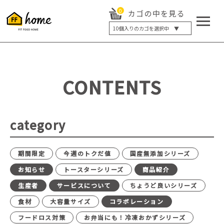
0
カゴの中を見る
10
個入りのカゴを選択中 ▼
5個入り
7個入り
10個入り
最大5%OFF
14個入り
最大8%OFF
CONTENTS
20個入り
最大12%OFF
category
期間限定
今週のトクだ値
国産無添加シリーズ
お知らせ
トースターシリーズ
商品紹介
生産者
サービスについて
ちょうど良いシリーズ
食材
大容量サイズ
コラボレーション
フードロス対策
お弁当にも！冷凍おかずシリーズ