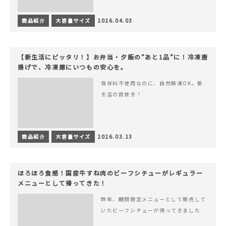
商品紹介
大容量サイズ
2026.04.03
【新生活にピッタリ！】お弁当・夕飯の”あと1品”に！冷凍唐
揚げで、冷凍庫にいつもの安心を。
保存料不使用なのに、自然解凍OK。新
生活の救世主！
商品紹介
大容量サイズ
2026.03.13
ほろほろ食感！国産牛すね肉のビーフシチューがレギュラー
メニューとして帰ってきた！
昨年、期間限定メニューとして販売して
いたビーフシチューが帰ってきました