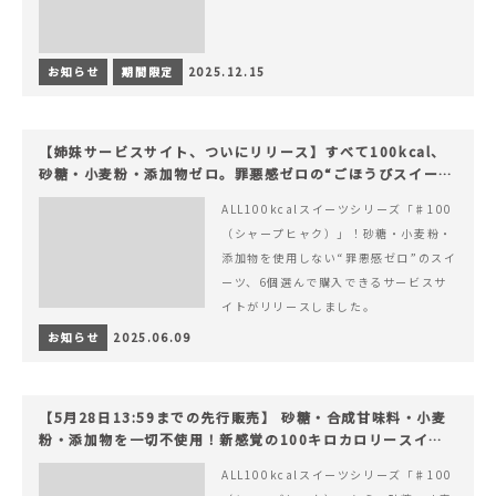
お知らせ
期間限定
2025.12.15
【姉妹サービスサイト、ついにリリース】すべて100kcal、
砂糖・小麦粉・添加物ゼロ。罪悪感ゼロの“ごほうびスイー
ツ”『#100（シャープ100）』
ALL100kcalスイーツシリーズ「♯100
（シャープヒャク）」！砂糖・小麦粉・
添加物を使用しない“罪悪感ゼロ”のスイ
ーツ、6個選んで購入できるサービスサ
イトがリリースしました。
お知らせ
2025.06.09
【5月28日13:59までの先行販売】 砂糖・合成甘味料・小麦
粉・添加物を一切不使用！新感覚の100キロカロリースイー
ツでヘルシーライフを。
ALL100kcalスイーツシリーズ「♯100