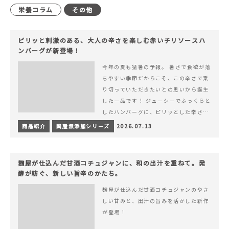
栄養コラム
その他
ピリッと刺激のある、大人の辛さを楽しむ赤いチリソースハ
ンバーグが新登場！
今年の夏も猛暑の予報。 暑さで食欲が落
ちやすい季節だからこそ、この辛さで乗
り切っていただきたいとの思いから誕生
した一品です！ ジューシーでふっくらと
したハンバーグに、ピリッとした辛さと
コク深い旨みが楽しめる特製チリソース
商品紹介
国産無添加シリーズ
2026.07.13
&hellip; 続きを読む ピリッと刺激のあ
る、大人の辛さを楽しむ赤いチリソース
ハンバーグが新登場！
麹屋が仕込んだ甘酒コチュジャンに、和の出汁を重ねて。発
酵が紡ぐ、新しい旨辛のかたち。
麹屋が仕込んだ甘酒コチュジャンのやさ
しい甘みと、出汁の旨みを活かした新作
が登場！