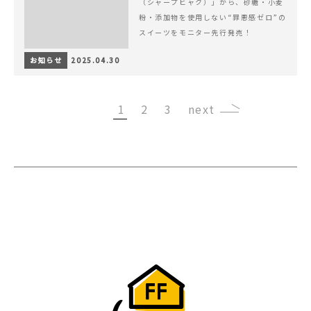
（シャープヒャク）」から、砂糖・小麦
粉・添加物を使用しない“罪悪感ゼロ”の
スイーツをモニター先行発売！
お知らせ
2025.04.30
1
2
3
›