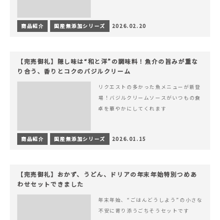
商品紹介
国産無添加シリーズ
2026.02.20
【完売御礼】隠し味は“和と洋”の調味料！魚介の旨みが重な
り合う、香りとコクのバジルクリーム
リクエストの多かった魚メニューが新登
場！バジルクリームソースがいつもの食
卓を華やかにしてくれます
商品紹介
国産無添加シリーズ
2026.01.15
【完売御礼】おかず、うどん、ドリアの年末年始特別つめあ
わせセットできました
年末年始、“ごはんどうしよう”の小さな
不安に寄り添うごちそうセットです