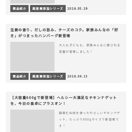
商品紹介
国産無添加シリーズ
2026.05.29
生姜の香り、だしの旨み、チーズのコク。家族みんなの「好
き」がつまったハンバーグ新登場
大人も子どもも、家族みんなに愛される
定番が登場しました！
商品紹介
国産無添加シリーズ
2026.04.13
【大容量600gで新登場】ヘルシー大満足なチキンナゲット
を、今日の食卓にプラスオン！
国産むね肉を使ったやさしいチキンナゲ
ット、たっぷり600gサイズで新登場で
す！