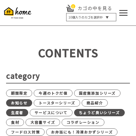
0
カゴの中を見る
10
個入りのカゴを選択中 ▼
5個入り
7個入り
10個入り
最大5%OFF
14個入り
最大8%OFF
CONTENTS
20個入り
最大12%OFF
category
期間限定
今週のトクだ値
国産無添加シリーズ
お知らせ
トースターシリーズ
商品紹介
生産者
サービスについて
ちょうど良いシリーズ
食材
大容量サイズ
コラボレーション
フードロス対策
お弁当にも！冷凍おかずシリーズ