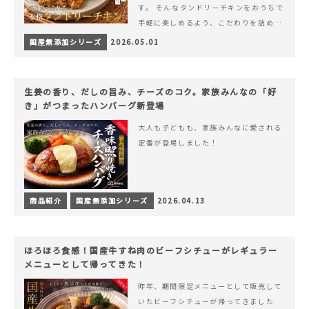
す。 そんなタンドリーチキンをおうちで
手軽に楽しめるよう、こだわりを詰め込
んで仕上げました。 様々なシーンでお召
国産無添加シリーズ
2026.05.01
&hellip; 続きを読む ヨーグルトのコク
とスパイスの香りが広がる、やみつきの
本格タンドリーチキン
生姜の香り、だしの旨み、チーズのコク。家族みんなの「好
き」がつまったハンバーグ新登場
大人も子どもも、家族みんなに愛される
定番が登場しました！
商品紹介
国産無添加シリーズ
2026.04.13
ほろほろ食感！国産牛すね肉のビーフシチューがレギュラー
メニューとして帰ってきた！
昨年、期間限定メニューとして販売して
いたビーフシチューが帰ってきました