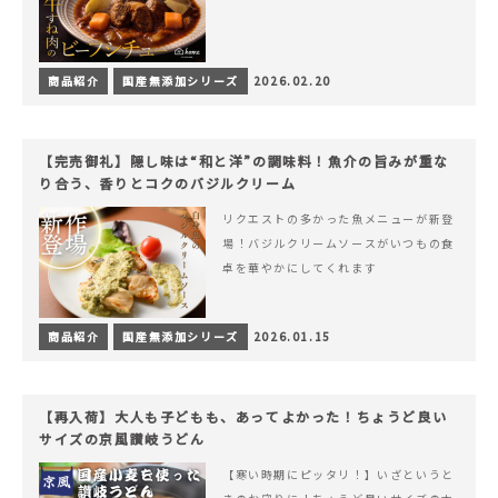
商品紹介
国産無添加シリーズ
2026.02.20
【完売御礼】隠し味は“和と洋”の調味料！魚介の旨みが重な
り合う、香りとコクのバジルクリーム
リクエストの多かった魚メニューが新登
場！バジルクリームソースがいつもの食
卓を華やかにしてくれます
商品紹介
国産無添加シリーズ
2026.01.15
【再入荷】大人も子どもも、あってよかった！ちょうど良い
サイズの京風讃岐うどん
【寒い時期にピッタリ！】いざというと