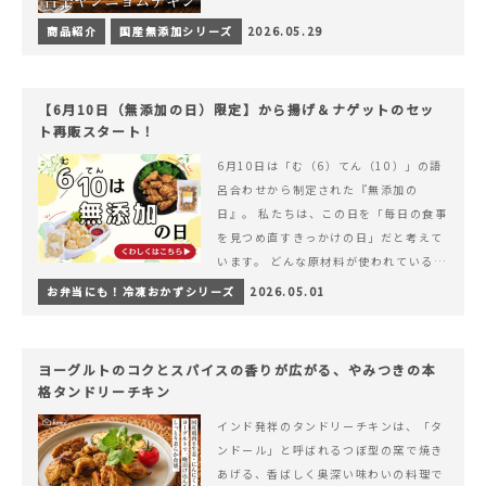
商品紹介
国産無添加シリーズ
2026.05.29
【6月10日（無添加の日）限定】から揚げ＆ナゲットのセッ
ト再販スタート！
6月10日は「む（6）てん（10）」の語
呂合わせから制定された『無添加の
日』。 私たちは、この日を「毎日の食事
を見つめ直すきっかけの日」だと考えて
います。 どんな原材料が使われているの
か。 どのようにつくられているのか。&
お弁当にも！冷凍おかずシリーズ
2026.05.01
hellip; 続きを読む 【6月10日（無添加
の日）限定】から揚げ＆ナゲットのセッ
ト再販スタート！
ヨーグルトのコクとスパイスの香りが広がる、やみつきの本
格タンドリーチキン
インド発祥のタンドリーチキンは、「タ
ンドール」と呼ばれるつぼ型の窯で焼き
あげる、香ばしく奥深い味わいの料理で