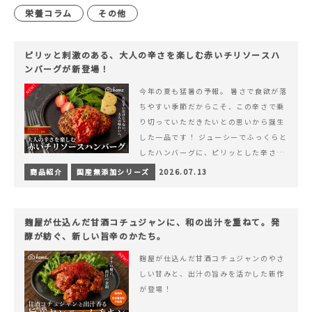
栄養コラム
その他
ピリッと刺激のある、大人の辛さを楽しむ赤いチリソースハ
ンバーグが新登場！
今年の夏も猛暑の予報。 暑さで食欲が落
ちやすい季節だからこそ、この辛さで乗
り切っていただきたいとの思いから誕生
した一品です！ ジューシーでふっくらと
したハンバーグに、ピリッとした辛さと
コク深い旨みが楽しめる特製チリソース
商品紹介
国産無添加シリーズ
2026.07.13
&hellip; 続きを読む ピリッと刺激のあ
る、大人の辛さを楽しむ赤いチリソース
ハンバーグが新登場！
麹屋が仕込んだ甘酒コチュジャンに、和の出汁を重ねて。発
酵が紡ぐ、新しい旨辛のかたち。
麹屋が仕込んだ甘酒コチュジャンのやさ
しい甘みと、出汁の旨みを活かした新作
が登場！