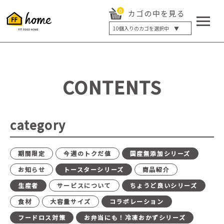
0
カゴの中を見る
10
個入りのカゴを選択中 ▼
5個入り
7個入り
10個入り
最大5%OFF
14個入り
最大8%OFF
CONTENTS
20個入り
最大12%OFF
category
期間限定
今週のトクだ値
国産無添加シリーズ
お知らせ
トースターシリーズ
商品紹介
生産者
サービスについて
ちょうど良いシリーズ
食材
大容量サイズ
コラボレーション
フードロス対策
お弁当にも！冷凍おかずシリーズ