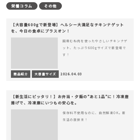
栄養コラム
その他
【大容量600gで新登場】ヘルシー大満足なチキンナゲット
を、今日の食卓にプラスオン！
国産むね肉を使ったやさしいチキンナゲ
ット、たっぷり600gサイズで新登場で
す！
商品紹介
大容量サイズ
2026.04.03
【新生活にピッタリ！】お弁当・夕飯の”あと1品”に！冷凍唐
揚げで、冷凍庫にいつもの安心を。
保存料不使用なのに、自然解凍OK。新
生活の救世主！