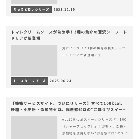
ちょうど良いシリーズ
2025.11.19
トマトクリームソースが決め手！3種の魚介の贅沢シーフード
ドリアが新登場
夏にピッタリ！3種の魚介の贅沢シーフ
ードドリアが新登場です
トースターシリーズ
2025.06.24
【姉妹サービスサイト、ついにリリース】すべて100kcal、
砂糖・小麦粉・添加物ゼロ。罪悪感ゼロの“ごほうびスイー
ツ”『#100（シャープ100）』
ALL100kcalスイーツシリーズ「♯100
（シャープヒャク）」！砂糖・小麦粉・
添加物を使用しない“罪悪感ゼロ”のスイ