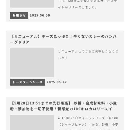
ーツ、6個選んで購入できるサービスサ
イトがリリースしました。
お知らせ
2025.06.09
【リニューアル】チーズたっぷり！辛くないカレーのハンバ
ーグドリア
リニューアルしてさらに美味しくなりま
した！
トースターシリーズ
2025.05.22
【5月28日13:59までの先行販売】 砂糖・合成甘味料・小麦
粉・添加物を一切不使用！新感覚の100キロカロリースイー
ツでヘルシーライフを。
ALL100kcalスイーツシリーズ「♯100
（シャープヒャク）」から、砂糖・小麦