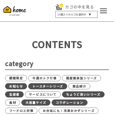
0
カゴの中を見る
10
個入りのカゴを選択中 ▼
5個入り
7個入り
10個入り
最大5%OFF
14個入り
最大8%OFF
CONTENTS
20個入り
最大12%OFF
category
期間限定
今週のトクだ値
国産無添加シリーズ
お知らせ
トースターシリーズ
商品紹介
生産者
サービスについて
ちょうど良いシリーズ
食材
大容量サイズ
コラボレーション
フードロス対策
お弁当にも！冷凍おかずシリーズ