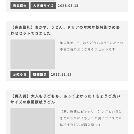
商品紹介
大容量サイズ
2026.03.13
【完売御礼】おかず、うどん、ドリアの年末年始特別つめあ
わせセットできました
年末年始、“ごはんどうしよう”の小さな
不安に寄り添うごちそうセットです
お知らせ
期間限定
2025.12.15
【再入荷】大人も子どもも、あってよかった！ちょうど良い
サイズの京風讃岐うどん
【寒い時期にピッタリ！】いざというと
きのお守りに！ちょうど良いサイズの本
格冷凍うどんが再入荷です