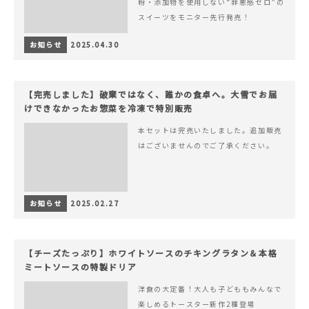
粉・添加物を使用しない“罪悪感ゼロ”の
スイーツをモニター先行発売！
お知らせ
2025.04.30
【完売しました】破棄ではなく、誰かの食卓へ。大雪でお届
けできなかったお惣菜を冷凍で特別販売
本セットは完売いたしました。追加販売
はございませんのでご了承ください。
お知らせ
2025.02.27
【チーズたっぷり】ホワイトソースのチキングラタン＆本格
ミートソースの特製ドリア
洋食の大定番！大人も子どももみんなで
楽しめるトースター新作2種登場