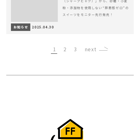
（シャープヒャク）」から、砂糖・小麦
粉・添加物を使用しない“罪悪感ゼロ”の
スイーツをモニター先行発売！
お知らせ
2025.04.30
1
2
3
›