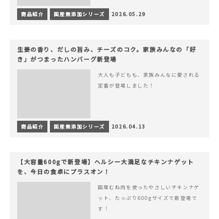
商品紹介
国産無添加シリーズ
2026.05.29
生姜の香り、だしの旨み、チーズのコク。家族みんなの「好
き」がつまったハンバーグ新登場
大人も子どもも、家族みんなに愛される
定番が登場しました！
商品紹介
国産無添加シリーズ
2026.04.13
【大容量600gで新登場】ヘルシー大満足なチキンナゲット
を、今日の食卓にプラスオン！
国産むね肉を使ったやさしいチキンナゲ
ット、たっぷり600gサイズで新登場で
す！