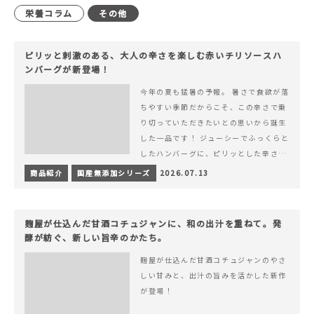
栄養コラム
その他
ピリッと刺激のある、大人の辛さを楽しむ赤いチリソースハ
ンバーグが新登場！
今年の夏も猛暑の予報。 暑さで食欲が落
ちやすい季節だからこそ、この辛さで乗
り切っていただきたいとの思いから誕生
した一品です！ ジューシーでふっくらと
したハンバーグに、ピリッとした辛さと
コク深い旨みが楽しめる特製チリソース
商品紹介
国産無添加シリーズ
2026.07.13
&hellip; 続きを読む ピリッと刺激のあ
る、大人の辛さを楽しむ赤いチリソース
ハンバーグが新登場！
麹屋が仕込んだ甘酒コチュジャンに、和の出汁を重ねて。発
酵が紡ぐ、新しい旨辛のかたち。
麹屋が仕込んだ甘酒コチュジャンのやさ
しい甘みと、出汁の旨みを活かした新作
が登場！