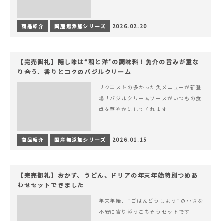
商品紹介
国産無添加シリーズ
2026.02.20
【完売御礼】隠し味は“和と洋”の調味料！魚介の旨みが重な
り合う、香りとコクのバジルクリーム
リクエストの多かった魚メニューが新登
場！バジルクリームソースがいつもの食
卓を華やかにしてくれます
商品紹介
国産無添加シリーズ
2026.01.15
【完売御礼】おかず、うどん、ドリアの年末年始特別つめあ
わせセットできました
年末年始、“ごはんどうしよう”の小さな
不安に寄り添うごちそうセットです