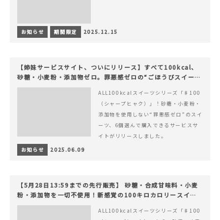
お知らせ
期間限定
2025.12.15
【姉妹サービスサイト、ついにリリース】すべて100kcal、
砂糖・小麦粉・添加物ゼロ。罪悪感ゼロの“ごほうびスイー
ツ”『#100（シャープ100）』
ALL100kcalスイーツシリーズ「♯100
（シャープヒャク）」！砂糖・小麦粉・
添加物を使用しない“罪悪感ゼロ”のスイ
ーツ、6個選んで購入できるサービスサ
イトがリリースしました。
お知らせ
2025.06.09
【5月28日13:59までの先行販売】 砂糖・合成甘味料・小麦
粉・添加物を一切不使用！新感覚の100キロカロリースイー
ツでヘルシーライフを。
ALL100kcalスイーツシリーズ「♯100