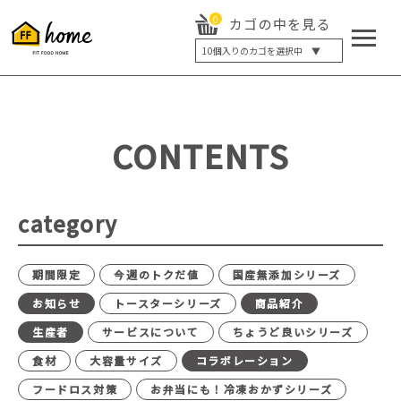
0
カゴの中を見る
10
個入りのカゴを選択中 ▼
5個入り
7個入り
10個入り
最大5%OFF
14個入り
最大8%OFF
CONTENTS
20個入り
最大12%OFF
category
期間限定
今週のトクだ値
国産無添加シリーズ
お知らせ
トースターシリーズ
商品紹介
生産者
サービスについて
ちょうど良いシリーズ
食材
大容量サイズ
コラボレーション
フードロス対策
お弁当にも！冷凍おかずシリーズ