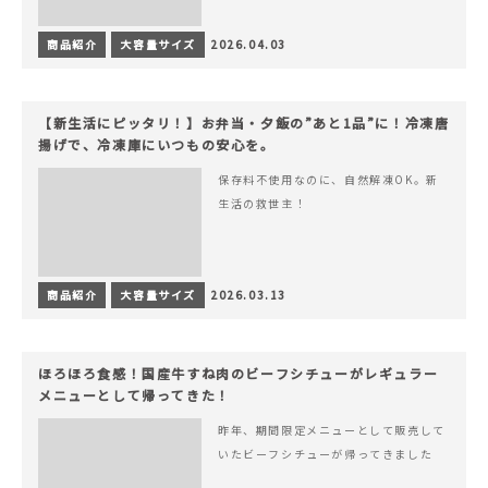
商品紹介
大容量サイズ
2026.04.03
【新生活にピッタリ！】お弁当・夕飯の”あと1品”に！冷凍唐
揚げで、冷凍庫にいつもの安心を。
保存料不使用なのに、自然解凍OK。新
生活の救世主！
商品紹介
大容量サイズ
2026.03.13
ほろほろ食感！国産牛すね肉のビーフシチューがレギュラー
メニューとして帰ってきた！
昨年、期間限定メニューとして販売して
いたビーフシチューが帰ってきました