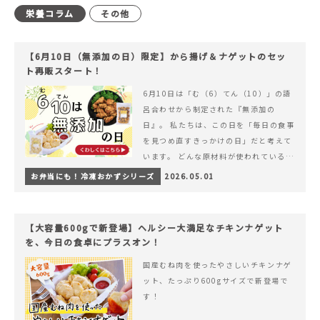
栄養コラム
その他
【6月10日（無添加の日）限定】から揚げ＆ナゲットのセッ
ト再販スタート！
6月10日は「む（6）てん（10）」の語
呂合わせから制定された『無添加の
日』。 私たちは、この日を「毎日の食事
を見つめ直すきっかけの日」だと考えて
います。 どんな原材料が使われているの
か。 どのようにつくられているのか。&
お弁当にも！冷凍おかずシリーズ
2026.05.01
hellip; 続きを読む 【6月10日（無添加
の日）限定】から揚げ＆ナゲットのセッ
ト再販スタート！
【大容量600gで新登場】ヘルシー大満足なチキンナゲット
を、今日の食卓にプラスオン！
国産むね肉を使ったやさしいチキンナゲ
ット、たっぷり600gサイズで新登場で
す！