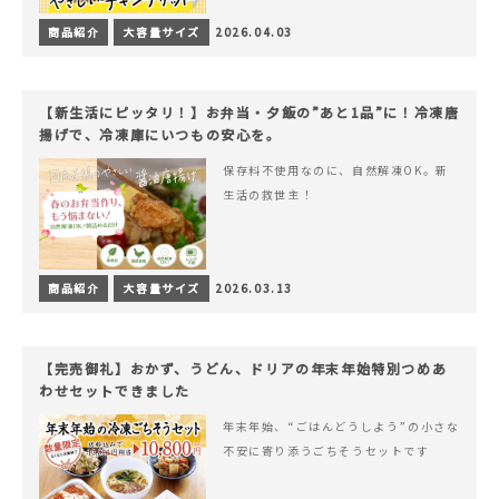
商品紹介
大容量サイズ
2026.04.03
【新生活にピッタリ！】お弁当・夕飯の”あと1品”に！冷凍唐
揚げで、冷凍庫にいつもの安心を。
保存料不使用なのに、自然解凍OK。新
生活の救世主！
商品紹介
大容量サイズ
2026.03.13
【完売御礼】おかず、うどん、ドリアの年末年始特別つめあ
わせセットできました
年末年始、“ごはんどうしよう”の小さな
不安に寄り添うごちそうセットです