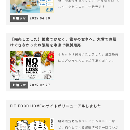
粉・添加物を使用しない“罪悪感ゼロ”の
スイーツをモニター先行発売！
お知らせ
2025.04.30
【完売しました】破棄ではなく、誰かの食卓へ。大雪でお届
けできなかったお惣菜を冷凍で特別販売
本セットは完売いたしました。追加販売
はございませんのでご了承ください。
お知らせ
2025.02.27
FIT FOOD HOMEのサイトがリニューアルしました
期間限定商品やプレミアムメニューな
ど、続々出てくる最新情報が一目でわか