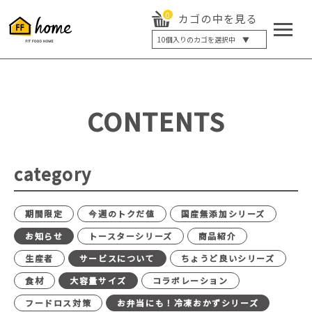
0
カゴの中を見る
10
個入りのカゴを選択中 ▼
5個入り
7個入り
10個入り
最大5%OFF
14個入り
最大8%OFF
CONTENTS
20個入り
最大12%OFF
category
期間限定
今週のトクだ値
国産無添加シリーズ
お知らせ
トースターシリーズ
商品紹介
生産者
サービスについて
ちょうど良いシリーズ
食材
大容量サイズ
コラボレーション
フードロス対策
お弁当にも！冷凍おかずシリーズ