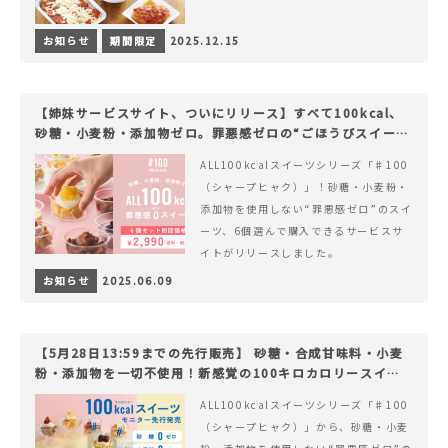
お知らせ
期間限定
2025.12.15
【姉妹サービスサイト、ついにリリース】すべて100kcal、
砂糖・小麦粉・添加物ゼロ。罪悪感ゼロの“ごほうびスイー
ツ”『#100（シャープ100）』
ALL100kcalスイーツシリーズ「♯100
（シャープヒャク）」！砂糖・小麦粉・
添加物を使用しない“罪悪感ゼロ”のスイ
ーツ、6個選んで購入できるサービスサ
イトがリリースしました。
お知らせ
2025.06.09
【5月28日13:59までの先行販売】 砂糖・合成甘味料・小麦
粉・添加物を一切不使用！新感覚の100キロカロリースイー
ツでヘルシーライフを。
ALL100kcalスイーツシリーズ「♯100
（シャープヒャク）」から、砂糖・小麦