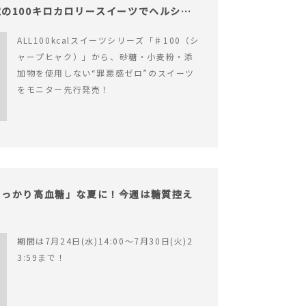
の100キロカロリースイーツでヘルシー
ALL100kcalスイーツシリーズ「♯100（シ
ャープヒャク）」から、砂糖・小麦粉・添
加物を使用しない“罪悪感ゼロ”のスイーツ
をモニター先行発売！
うっかり高血糖」な夏に！今週は糖質控え
期間は7月24日(水)14:00〜7月30日(火)2
3:59まで！