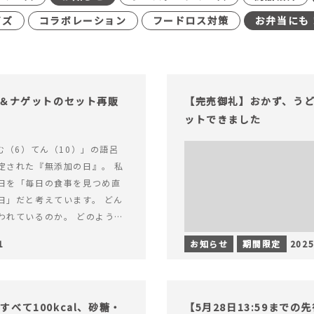
イズ
コラボレーション
フードロス対策
お弁当にも
げ＆ナゲットのセット再販
【完売御礼】おかず、う
ットできました
む（6）てん（10）」の語呂
定された『無添加の日』。 私
日を「毎日の食事を見つめ直
日」だと考えています。 どん
われているのか。 どのように
のか。&hellip; 続きを読む
1
お知らせ
期間限定
2025
（無添加の日）限定】から揚げ
セット再販スタート！
べて100kcal、砂糖・
【5月28日13:59まで