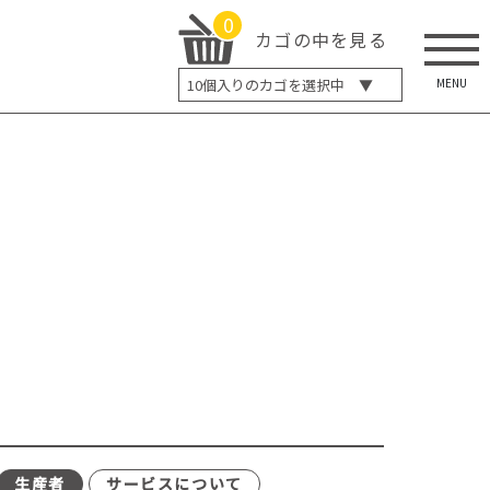
0
カゴの中を見る
MENU
10
個入りのカゴを選択中 ▼
5個入り
7個入り
10個入り
最大5%OFF
14個入り
最大8%OFF
20個入り
最大12%OFF
生産者
サービスについて