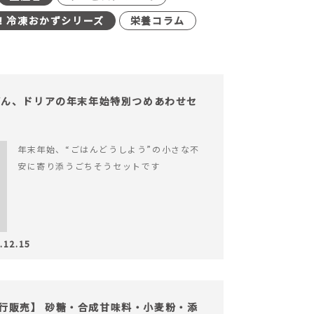
！冷凍おかずシリーズ
栄養コラム
どん、ドリアの年末年始特別つめあわせセ
年末年始、“ごはんどうしよう”の小さな不
安に寄り添うごちそうセットです
.12.15
の先行販売】 砂糖・合成甘味料・小麦粉・添