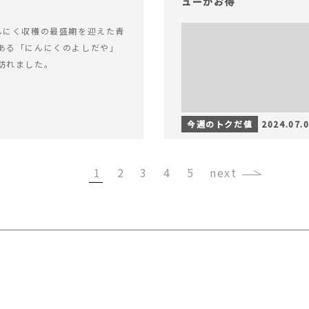
ューがお得
んにく収穫の最盛期を迎えた青
ある「にんにくのよしだや」
訪れました。
今週のトクだ値
2024.07.
1
2
3
4
5
›