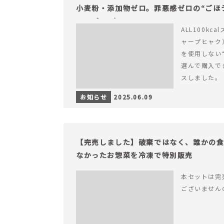
小麦粉・添加物ゼロ。罪悪感ゼロの“ごほう
ャープ100）』
ALL100kc
ャープヒャク
を使用しない
選んで購入で
スしました。
お知らせ
2025.06.09
【完売しました】破棄ではなく、誰かの
なかったお惣菜を冷凍で特別販売
本セットは完
ございません