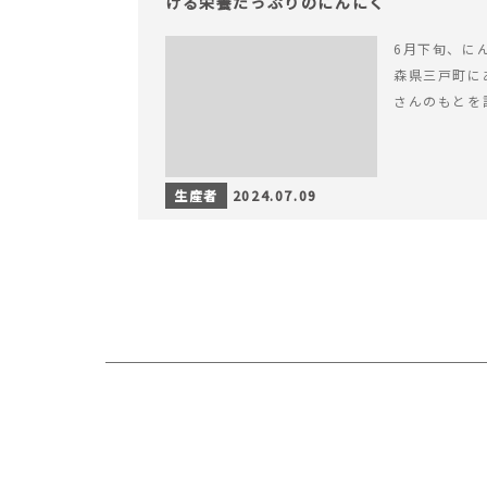
ける栄養たっぷりのにんにく
6月下旬、に
森県三戸町に
さんのもとを
生産者
2024.07.09