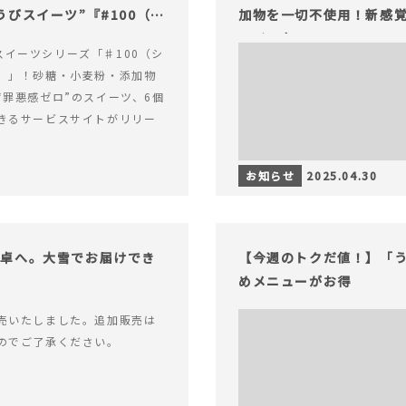
びスイーツ”『#100（シ
加物を一切不使用！新感覚
ライフを。
alスイーツシリーズ「♯100（シ
）」！砂糖・小麦粉・添加物
“罪悪感ゼロ”のスイーツ、6個
きるサービスサイトがリリー
お知らせ
2025.04.30
食卓へ。大雪でお届けでき
【今週のトクだ値！】「
めメニューがお得
売いたしました。追加販売は
のでご了承ください。