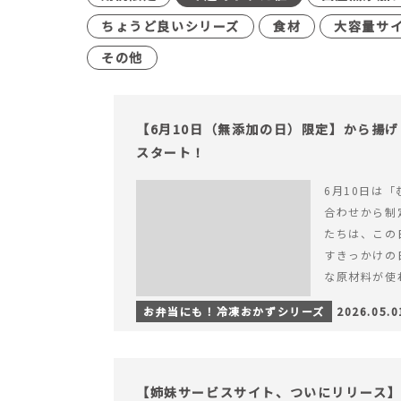
ちょうど良いシリーズ
食材
大容量サ
その他
【6月10日（無添加の日）限定】から揚
スタート！
6月10日は「
合わせから制
たちは、この
すきっかけの
な原材料が使
つくられている
お弁当にも！冷凍おかずシリーズ
2026.05.0
【6月10日
＆ナゲットの
【姉妹サービスサイト、ついにリリース】す