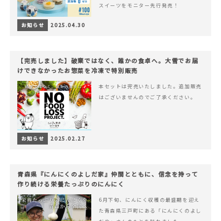
スイーツをモニター先行発売！
お知らせ
2025.04.30
【完売しました】破棄ではなく、誰かの食卓へ。大雪でお届
けできなかったお惣菜を冷凍で特別販売
本セットは完売いたしました。追加販売
はございませんのでご了承ください。
お知らせ
2025.02.27
青森県『にんにくのよしだ家』仲間とともに、信念を持って
作り続ける栄養たっぷりのにんにく
6月下旬、にんにく収穫の最盛期を迎え
た青森県三戸町にある「にんにくのよし