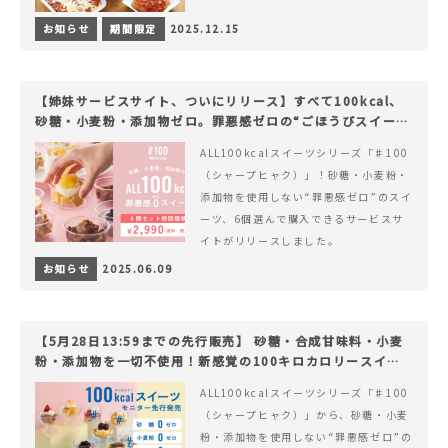
お知らせ
期間限定
2025.12.15
【姉妹サービスサイト、ついにリリース】すべて100kcal、
砂糖・小麦粉・添加物ゼロ。罪悪感ゼロの“ごほうびスイー
ツ”『#100（シャープ100）』
ALL100kcalスイーツシリーズ「♯100
（シャープヒャク）」！砂糖・小麦粉・
添加物を使用しない“罪悪感ゼロ”のスイ
ーツ、6個選んで購入できるサービスサ
イトがリリースしました。
お知らせ
2025.06.09
【5月28日13:59までの先行販売】 砂糖・合成甘味料・小麦
粉・添加物を一切不使用！新感覚の100キロカロリースイー
ツでヘルシーライフを。
ALL100kcalスイーツシリーズ「♯100
（シャープヒャク）」から、砂糖・小麦
粉・添加物を使用しない“罪悪感ゼロ”の