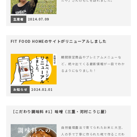
だや」さんのもとを訪れました。
生産者
2024.07.09
FIT FOOD HOMEのサイトがリニューアルしました
期間限定商品やプレミアムメニューな
ど、続々出てくる最新情報が一目でわか
るようになりました！
お知らせ
2024.02.01
［こだわり調味料 #1］味噌（三重・河村こうじ屋）
自然循環農法で育てられたお米と大豆、
人の手で丁寧に作られた糀で作るこだわ