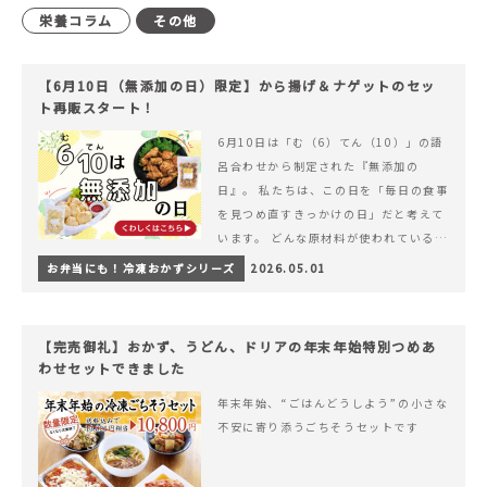
栄養コラム
その他
【6月10日（無添加の日）限定】から揚げ＆ナゲットのセッ
ト再販スタート！
6月10日は「む（6）てん（10）」の語
呂合わせから制定された『無添加の
日』。 私たちは、この日を「毎日の食事
を見つめ直すきっかけの日」だと考えて
います。 どんな原材料が使われているの
か。 どのようにつくられているのか。&
お弁当にも！冷凍おかずシリーズ
2026.05.01
hellip; 続きを読む 【6月10日（無添加
の日）限定】から揚げ＆ナゲットのセッ
ト再販スタート！
【完売御礼】おかず、うどん、ドリアの年末年始特別つめあ
わせセットできました
年末年始、“ごはんどうしよう”の小さな
不安に寄り添うごちそうセットです