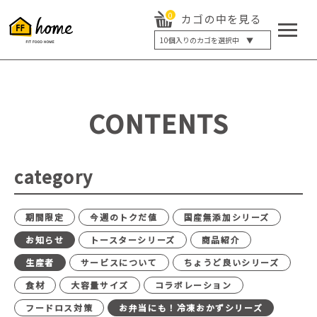
0
カゴの中を見る
10
個入りのカゴを選択中 ▼
5個入り
7個入り
10個入り
最大5%OFF
14個入り
最大8%OFF
CONTENTS
20個入り
最大12%OFF
category
期間限定
今週のトクだ値
国産無添加シリーズ
お知らせ
トースターシリーズ
商品紹介
生産者
サービスについて
ちょうど良いシリーズ
食材
大容量サイズ
コラボレーション
フードロス対策
お弁当にも！冷凍おかずシリーズ