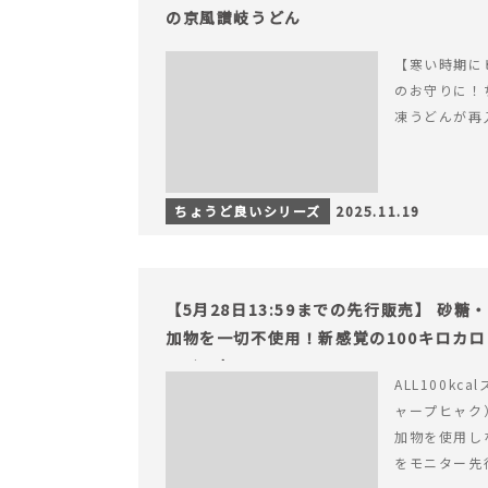
の京風讃岐うどん
【寒い時期に
のお守りに！
凍うどんが再
ちょうど良いシリーズ
2025.11.19
【5月28日13:59までの先行販売】 砂
加物を一切不使用！新感覚の100キロカ
ライフを。
ALL100kc
ャープヒャク
加物を使用し
をモニター先