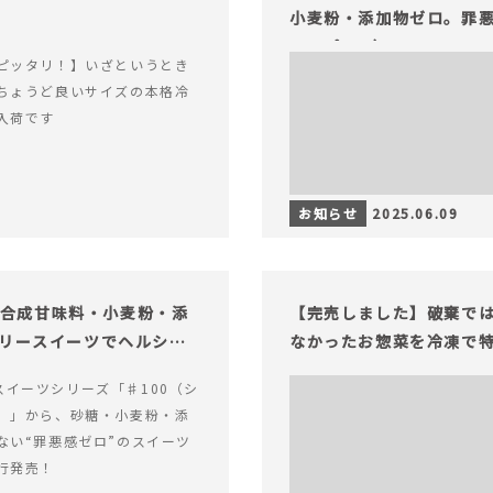
小麦粉・添加物ゼロ。罪悪
ャープ100）』
ピッタリ！】いざというとき
ちょうど良いサイズの本格冷
入荷です
お知らせ
2025.06.09
糖・合成甘味料・小麦粉・添
【完売しました】破棄で
ロリースイーツでヘルシー
なかったお惣菜を冷凍で
alスイーツシリーズ「♯100（シ
）」から、砂糖・小麦粉・添
ない“罪悪感ゼロ”のスイーツ
行発売！