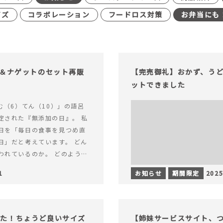
イズ
コラボレーション
フードロス対策
お弁当にも
げ＆ナゲットのセット再販
【完売御礼】おかず、う
ットできました
む（6）てん（10）」の語呂
定された『無添加の日』。 私
日を「毎日の食事を見つめ直
日」だと考えています。 どん
われているのか。 どのように
のか。&hellip; 続きを読む
1
お知らせ
期間限定
2025
（無添加の日）限定】から揚げ
セット再販スタート！
った！ちょうど良いサイズ
【姉妹サービスサイト、つい