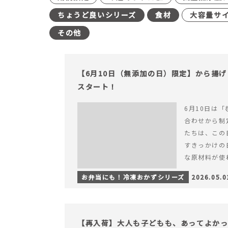
ちょうど良いシリーズ
食材
大容量サ
その他
【6月10日（無添加の日）限定】から揚
スタート！
6月10日は「
合わせから制
たちは、この
すきっかけの
な原材料が使
つくられている
お弁当にも！冷凍おかずシリーズ
2026.05.0
【6月10日
＆ナゲットの
【再入荷】大人も子どもも、あってよか