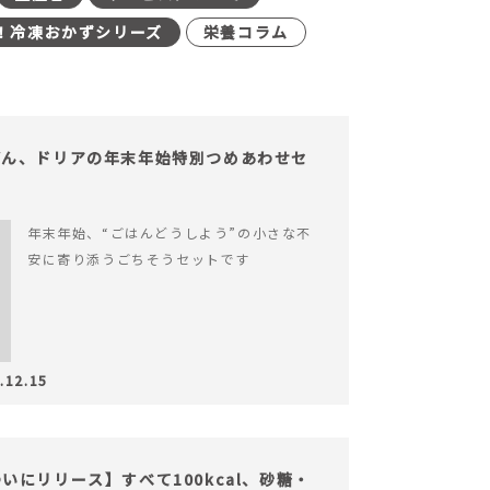
！冷凍おかずシリーズ
栄養コラム
どん、ドリアの年末年始特別つめあわせセ
年末年始、“ごはんどうしよう”の小さな不
安に寄り添うごちそうセットです
.12.15
にリリース】すべて100kcal、砂糖・