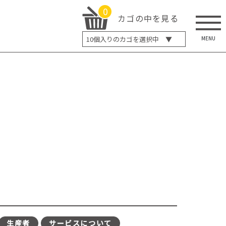
0
カゴの中を見る
MENU
10
個入りのカゴを選択中 ▼
5個入り
7個入り
10個入り
最大5%OFF
14個入り
最大8%OFF
20個入り
最大12%OFF
生産者
サービスについて