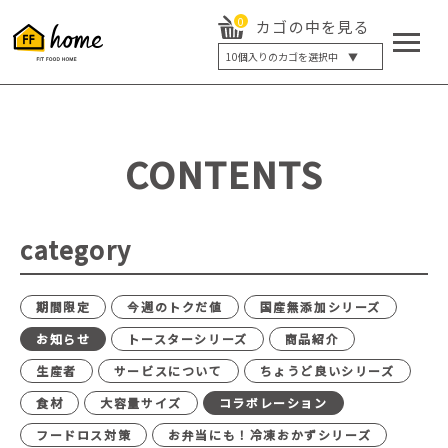
0
カゴの中を見る
10
個入りのカゴを選択中 ▼
5個入り
7個入り
10個入り
最大5%OFF
14個入り
最大8%OFF
CONTENTS
20個入り
最大12%OFF
category
期間限定
今週のトクだ値
国産無添加シリーズ
お知らせ
トースターシリーズ
商品紹介
生産者
サービスについて
ちょうど良いシリーズ
食材
大容量サイズ
コラボレーション
フードロス対策
お弁当にも！冷凍おかずシリーズ