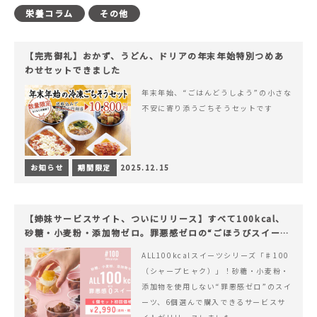
栄養コラム
その他
【完売御礼】おかず、うどん、ドリアの年末年始特別つめあ
わせセットできました
年末年始、“ごはんどうしよう”の小さな
不安に寄り添うごちそうセットです
お知らせ
期間限定
2025.12.15
【姉妹サービスサイト、ついにリリース】すべて100kcal、
砂糖・小麦粉・添加物ゼロ。罪悪感ゼロの“ごほうびスイー
ツ”『#100（シャープ100）』
ALL100kcalスイーツシリーズ「♯100
（シャープヒャク）」！砂糖・小麦粉・
添加物を使用しない“罪悪感ゼロ”のスイ
ーツ、6個選んで購入できるサービスサ