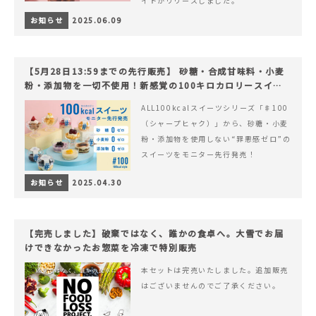
イトがリリースしました。
お知らせ
2025.06.09
【5月28日13:59までの先行販売】 砂糖・合成甘味料・小麦
粉・添加物を一切不使用！新感覚の100キロカロリースイー
ツでヘルシーライフを。
ALL100kcalスイーツシリーズ「♯100
（シャープヒャク）」から、砂糖・小麦
粉・添加物を使用しない“罪悪感ゼロ”の
スイーツをモニター先行発売！
お知らせ
2025.04.30
【完売しました】破棄ではなく、誰かの食卓へ。大雪でお届
けできなかったお惣菜を冷凍で特別販売
本セットは完売いたしました。追加販売
はございませんのでご了承ください。