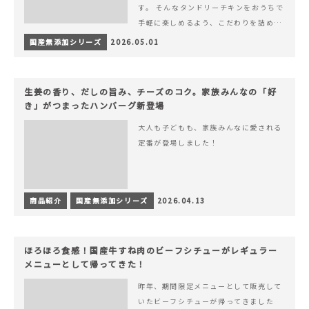
す。 そんなタンドリーチキンをおうちで
手軽に楽しめるよう、こだわりを詰め込
んで仕上げました。 様々なシーンでお召
国産無添加シリーズ
2026.05.01
&hellip; 続きを読む ヨーグルトのコク
とスパイスの香りが広がる、やみつきの
本格タンドリーチキン
生姜の香り、だしの旨み、チーズのコク。家族みんなの「好
き」がつまったハンバーグ新登場
大人も子どもも、家族みんなに愛される
定番が登場しました！
商品紹介
国産無添加シリーズ
2026.04.13
ほろほろ食感！国産牛すね肉のビーフシチューがレギュラー
メニューとして帰ってきた！
昨年、期間限定メニューとして販売して
いたビーフシチューが帰ってきました