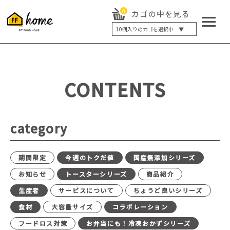
0
カゴの中を見る
10
個入りのカゴを選択中 ▼
5個入り
7個入り
10個入り
最大5%OFF
14個入り
最大8%OFF
CONTENTS
20個入り
最大12%OFF
category
期間限定
今週のトクだ値
国産無添加シリーズ
お知らせ
トースターシリーズ
商品紹介
生産者
サービスについて
ちょうど良いシリーズ
食材
大容量サイズ
コラボレーション
フードロス対策
お弁当にも！冷凍おかずシリーズ