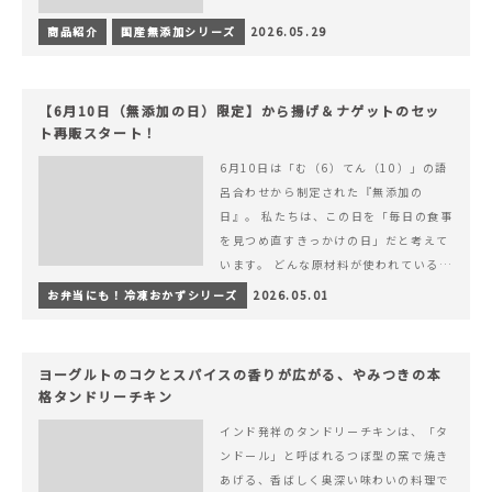
商品紹介
国産無添加シリーズ
2026.05.29
【6月10日（無添加の日）限定】から揚げ＆ナゲットのセッ
ト再販スタート！
6月10日は「む（6）てん（10）」の語
呂合わせから制定された『無添加の
日』。 私たちは、この日を「毎日の食事
を見つめ直すきっかけの日」だと考えて
います。 どんな原材料が使われているの
か。 どのようにつくられているのか。&
お弁当にも！冷凍おかずシリーズ
2026.05.01
hellip; 続きを読む 【6月10日（無添加
の日）限定】から揚げ＆ナゲットのセッ
ト再販スタート！
ヨーグルトのコクとスパイスの香りが広がる、やみつきの本
格タンドリーチキン
インド発祥のタンドリーチキンは、「タ
ンドール」と呼ばれるつぼ型の窯で焼き
あげる、香ばしく奥深い味わいの料理で