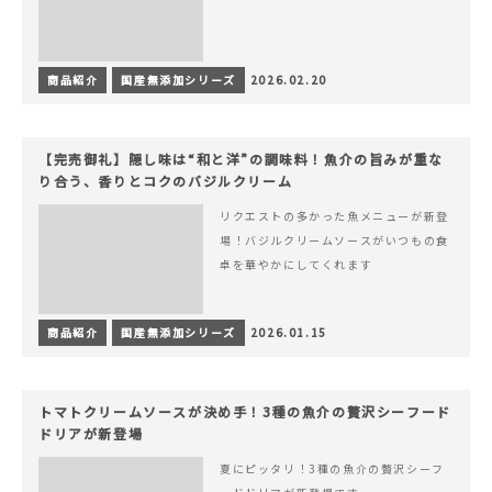
商品紹介
国産無添加シリーズ
2026.02.20
【完売御礼】隠し味は“和と洋”の調味料！魚介の旨みが重な
り合う、香りとコクのバジルクリーム
リクエストの多かった魚メニューが新登
場！バジルクリームソースがいつもの食
卓を華やかにしてくれます
商品紹介
国産無添加シリーズ
2026.01.15
トマトクリームソースが決め手！3種の魚介の贅沢シーフード
ドリアが新登場
夏にピッタリ！3種の魚介の贅沢シーフ