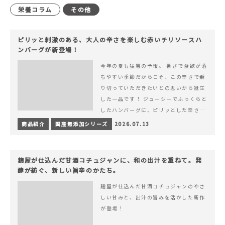
栄養コラム
その他
ピリッと刺激のある、大人の辛さを楽しむ赤いチリソースハ
ンバーグが新登場！
今年の夏も猛暑の予報。 暑さで食欲が落
ちやすい季節だからこそ、この辛さで乗
り切っていただきたいとの思いから誕生
した一品です！ ジューシーでふっくらと
したハンバーグに、ピリッとした辛さと
コク深い旨みが楽しめる特製チリソース
商品紹介
国産無添加シリーズ
2026.07.13
&hellip; 続きを読む ピリッと刺激のあ
る、大人の辛さを楽しむ赤いチリソース
ハンバーグが新登場！
麹屋が仕込んだ甘酒コチュジャンに、和の出汁を重ねて。発
酵が紡ぐ、新しい旨辛のかたち。
麹屋が仕込んだ甘酒コチュジャンのやさ
しい甘みと、出汁の旨みを活かした新作
が登場！