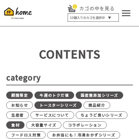
0
カゴの中を見る
10
個入りのカゴを選択中 ▼
5個入り
7個入り
10個入り
最大5%OFF
14個入り
最大8%OFF
CONTENTS
20個入り
最大12%OFF
category
期間限定
今週のトクだ値
国産無添加シリーズ
お知らせ
トースターシリーズ
商品紹介
生産者
サービスについて
ちょうど良いシリーズ
食材
大容量サイズ
コラボレーション
フードロス対策
お弁当にも！冷凍おかずシリーズ