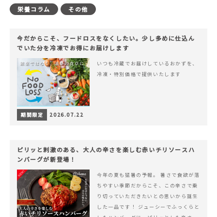
栄養コラム
その他
今だからこそ、フードロスをなくしたい。少し多めに仕込ん
でいた分を冷凍でお得にお届けします
いつも冷蔵でお届けしているおかずを、
冷凍・特別価格で提供いたします
期間限定
2026.07.22
ピリッと刺激のある、大人の辛さを楽しむ赤いチリソースハ
ンバーグが新登場！
今年の夏も猛暑の予報。 暑さで食欲が落
ちやすい季節だからこそ、この辛さで乗
り切っていただきたいとの思いから誕生
した一品です！ ジューシーでふっくらと