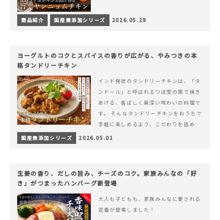
商品紹介
国産無添加シリーズ
2026.05.29
ヨーグルトのコクとスパイスの香りが広がる、やみつきの本
格タンドリーチキン
インド発祥のタンドリーチキンは、「タ
ンドール」と呼ばれるつぼ型の窯で焼き
あげる、香ばしく奥深い味わいの料理で
す。 そんなタンドリーチキンをおうちで
手軽に楽しめるよう、こだわりを詰め込
んで仕上げました。 様々なシーンでお召
国産無添加シリーズ
2026.05.01
&hellip; 続きを読む ヨーグルトのコク
とスパイスの香りが広がる、やみつきの
本格タンドリーチキン
生姜の香り、だしの旨み、チーズのコク。家族みんなの「好
き」がつまったハンバーグ新登場
大人も子どもも、家族みんなに愛される
定番が登場しました！