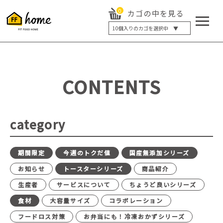
0
カゴの中を見る
10
個入りのカゴを選択中 ▼
5個入り
7個入り
10個入り
最大5%OFF
14個入り
最大8%OFF
CONTENTS
20個入り
最大12%OFF
category
期間限定
今週のトクだ値
国産無添加シリーズ
お知らせ
トースターシリーズ
商品紹介
生産者
サービスについて
ちょうど良いシリーズ
食材
大容量サイズ
コラボレーション
フードロス対策
お弁当にも！冷凍おかずシリーズ