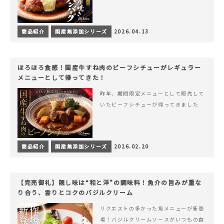
商品紹介
国産無添加シリーズ
2026.04.13
ほろほろ食感！国産牛すね肉のビーフシチューがレギュラー
メニューとして帰ってきた！
昨年、期間限定メニューとして販売して
いたビーフシチューが帰ってきました
商品紹介
国産無添加シリーズ
2026.02.20
【完売御礼】隠し味は“和と洋”の調味料！魚介の旨みが重な
り合う、香りとコクのバジルクリーム
リクエストの多かった魚メニューが新登
場！バジルクリームソースがいつもの食