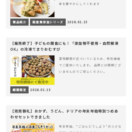
卓を華やかにしてくれます
商品紹介
国産無添加シリーズ
2026.01.15
【販売終了】子どもの間食にも！「添加物不使用・自然解凍
OK」の冷凍てまりおむすび
賞味期限が近づいているため、特別価格
でご提供いたします。 品質には問題ござ
いませんのでご安心ください。
期間限定
2026.01.13
【完売御礼】おかず、うどん、ドリアの年末年始特別つめあ
わせセットできました
年末年始、“ごはんどうしよう”の小さな