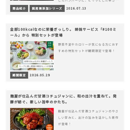
したハンバーグに、ピリッとした辛さと
コク深い旨みが楽しめる特製チリソース
商品紹介
国産無添加シリーズ
2026.07.13
&hellip; 続きを読む ピリッと刺激のあ
る、大人の辛さを楽しむ赤いチリソース
ハンバーグが新登場！
全部100kcalなのに栄養ぎっしり。 姉妹サービス「#100ミ
ール」から 特別セットが登場
野菜不足やカロリーが気になる方におす
すめの特別セットが期間限定で登場！
期間限定
2026.05.29
麹屋が仕込んだ甘酒コチュジャンに、和の出汁を重ねて。発
酵が紡ぐ、新しい旨辛のかたち。
麹屋が仕込んだ甘酒コチュジャンのやさ
しい甘みと、出汁の旨みを活かした新作
が登場！