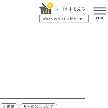
0
カゴの中を見る
MENU
10
個入りのカゴを選択中 ▼
5個入り
7個入り
10個入り
最大5%OFF
14個入り
最大8%OFF
20個入り
最大12%OFF
生産者
サービスについて