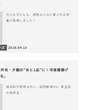
場
大人も子どもも、家族みんなに愛される定
番が登場しました！
ーズ
2026.04.13
弁当・夕飯の”あと1品”に！冷凍唐揚げ
心を。
保存料不使用なのに、自然解凍OK。新生活
の救世主！