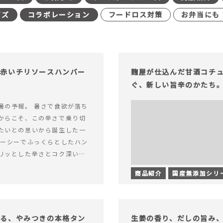
イズ
コラボレーション
フードロス対策
お弁当にも
む赤いチリソースハンバー
麹屋が仕込んだ甘酒コチ
ぐ、新しい旨辛のかたち
暑の予報。 暑さで食欲が落ち
からこそ、この辛さで乗り切
たいとの思いから誕生した一
ューシーでふっくらとしたハン
リッとした辛さとコク深い旨
製チリソース&hellip; 続き
商品紹介
国産無添加シリ
ッと刺激のある、大人の辛さを
リソースハンバーグが新登
がる、やみつきの本格タン
生姜の香り、だしの旨み