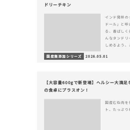
ドリーチキン
インド発祥の
ドール」と呼
る、香ばしく
んなタンドリ
しめるよう、
ました。 様々
国産無添加シリーズ
2026.05.01
を読む ヨー
が広がる、や
ン
【大容量600gで新登場】ヘルシー大満
の食卓にプラスオン！
国産むね肉を
ト、たっぷり