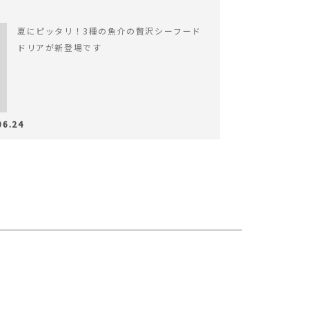
夏にピッタリ！3種の魚介の贅沢シーフード
ドリアが新登場です
06.24