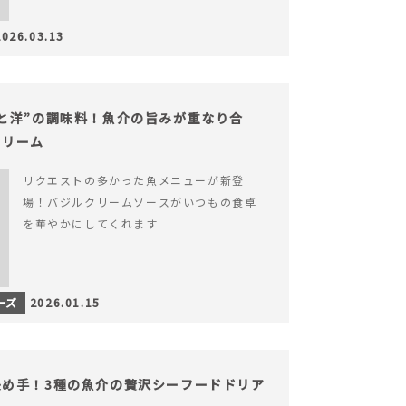
2026.03.13
と洋”の調味料！魚介の旨みが重なり合
クリーム
リクエストの多かった魚メニューが新登
場！バジルクリームソースがいつもの食卓
を華やかにしてくれます
ーズ
2026.01.15
め手！3種の魚介の贅沢シーフードドリア