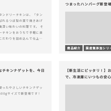
つまったハンバーグ新登
タンドリーチキンは、「タン
ばれるつぼ型の窯で焼きあげ
奥深い味わいの料理です。 そ
ーチキンをおうちで手軽に楽
こだわりを詰め込んで仕上げ
なシーンでお召&hellip; 続き
商品紹介
国産無添加シリ
グルトのコクとスパイスの香り
みつきの本格タンドリーチキ
足なチキンナゲットを、今日
【新生活にピッタリ！】お
で、冷凍庫にいつもの安
使ったやさしいチキンナゲッ
600gサイズで新登場です！