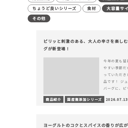
ちょうど良いシリーズ
食材
大容量サ
その他
ピリッと刺激のある、大人の辛さを楽し
グが新登場！
今年の夏も猛
やすい季節だ
っていただき
品です！ ジ
バーグに、ピ
みが楽しめる特
商品紹介
国産無添加シリーズ
2026.07.13
を読む ピリ
楽しむ赤いチ
場！
ヨーグルトのコクとスパイスの香りが広