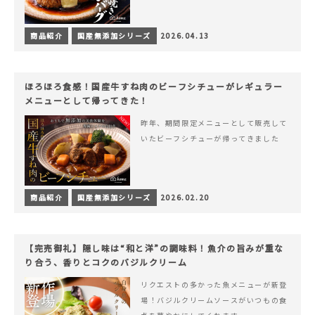
商品紹介
国産無添加シリーズ
2026.04.13
ほろほろ食感！国産牛すね肉のビーフシチューがレギュラー
メニューとして帰ってきた！
昨年、期間限定メニューとして販売して
いたビーフシチューが帰ってきました
商品紹介
国産無添加シリーズ
2026.02.20
【完売御礼】隠し味は“和と洋”の調味料！魚介の旨みが重な
り合う、香りとコクのバジルクリーム
リクエストの多かった魚メニューが新登
場！バジルクリームソースがいつもの食