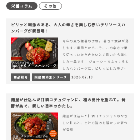
栄養コラム
その他
ピリッと刺激のある、大人の辛さを楽しむ赤いチリソースハ
ンバーグが新登場！
今年の夏も猛暑の予報。 暑さで食欲が落
ちやすい季節だからこそ、この辛さで乗
り切っていただきたいとの思いから誕生
した一品です！ ジューシーでふっくらと
したハンバーグに、ピリッとした辛さと
コク深い旨みが楽しめる特製チリソース
商品紹介
国産無添加シリーズ
2026.07.13
&hellip; 続きを読む ピリッと刺激のあ
る、大人の辛さを楽しむ赤いチリソース
ハンバーグが新登場！
麹屋が仕込んだ甘酒コチュジャンに、和の出汁を重ねて。発
酵が紡ぐ、新しい旨辛のかたち。
麹屋が仕込んだ甘酒コチュジャンのやさ
しい甘みと、出汁の旨みを活かした新作
が登場！