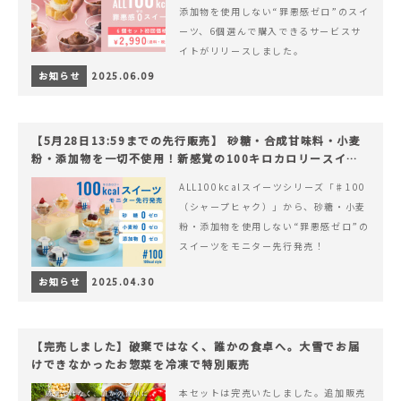
添加物を使用しない“罪悪感ゼロ”のスイ
ーツ、6個選んで購入できるサービスサ
イトがリリースしました。
お知らせ
2025.06.09
【5月28日13:59までの先行販売】 砂糖・合成甘味料・小麦
粉・添加物を一切不使用！新感覚の100キロカロリースイー
ツでヘルシーライフを。
ALL100kcalスイーツシリーズ「♯100
（シャープヒャク）」から、砂糖・小麦
粉・添加物を使用しない“罪悪感ゼロ”の
スイーツをモニター先行発売！
お知らせ
2025.04.30
【完売しました】破棄ではなく、誰かの食卓へ。大雪でお届
けできなかったお惣菜を冷凍で特別販売
本セットは完売いたしました。追加販売