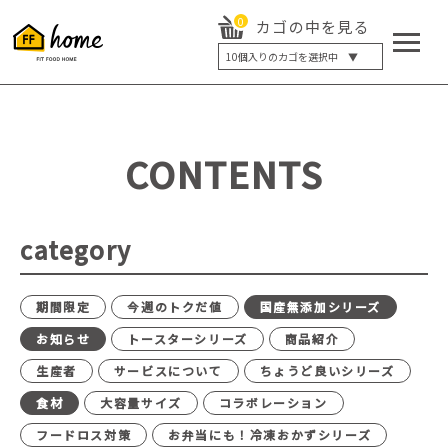
0
カゴの中を見る
10
個入りのカゴを選択中 ▼
5個入り
7個入り
10個入り
最大5%OFF
14個入り
最大8%OFF
CONTENTS
20個入り
最大12%OFF
category
期間限定
今週のトクだ値
国産無添加シリーズ
お知らせ
トースターシリーズ
商品紹介
生産者
サービスについて
ちょうど良いシリーズ
食材
大容量サイズ
コラボレーション
フードロス対策
お弁当にも！冷凍おかずシリーズ