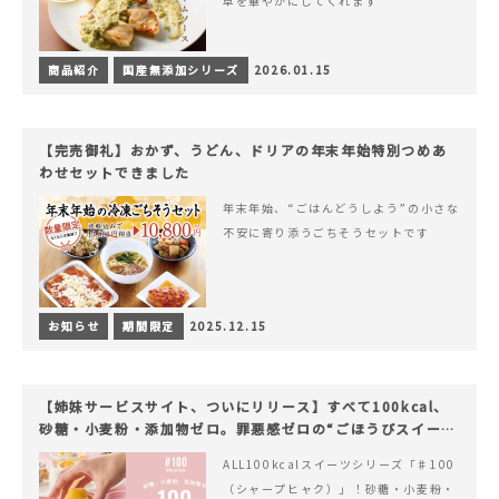
卓を華やかにしてくれます
商品紹介
国産無添加シリーズ
2026.01.15
【完売御礼】おかず、うどん、ドリアの年末年始特別つめあ
わせセットできました
年末年始、“ごはんどうしよう”の小さな
不安に寄り添うごちそうセットです
お知らせ
期間限定
2025.12.15
【姉妹サービスサイト、ついにリリース】すべて100kcal、
砂糖・小麦粉・添加物ゼロ。罪悪感ゼロの“ごほうびスイー
ツ”『#100（シャープ100）』
ALL100kcalスイーツシリーズ「♯100
（シャープヒャク）」！砂糖・小麦粉・