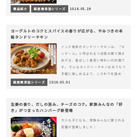
商品紹介
国産無添加シリーズ
2026.05.29
ヨーグルトのコクとスパイスの香りが広がる、やみつきの本
格タンドリーチキン
インド発祥のタンドリーチキンは、「タ
ンドール」と呼ばれるつぼ型の窯で焼き
あげる、香ばしく奥深い味わいの料理で
す。 そんなタンドリーチキンをおうちで
手軽に楽しめるよう、こだわりを詰め込
んで仕上げました。 様々なシーンでお召
国産無添加シリーズ
2026.05.01
&hellip; 続きを読む ヨーグルトのコク
とスパイスの香りが広がる、やみつきの
本格タンドリーチキン
生姜の香り、だしの旨み、チーズのコク。家族みんなの「好
き」がつまったハンバーグ新登場
大人も子どもも、家族みんなに愛される
定番が登場しました！