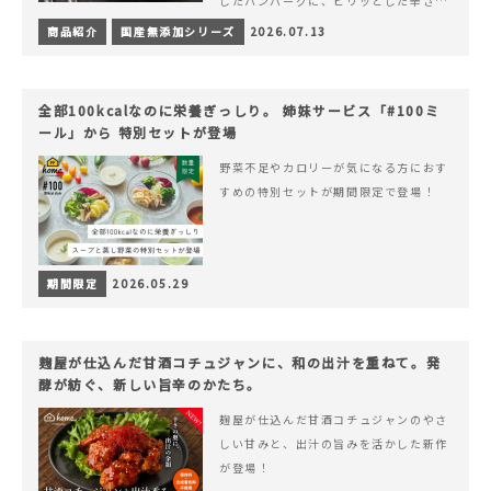
したハンバーグに、ピリッとした辛さと
コク深い旨みが楽しめる特製チリソース
商品紹介
国産無添加シリーズ
2026.07.13
&hellip; 続きを読む ピリッと刺激のあ
る、大人の辛さを楽しむ赤いチリソース
ハンバーグが新登場！
全部100kcalなのに栄養ぎっしり。 姉妹サービス「#100ミ
ール」から 特別セットが登場
野菜不足やカロリーが気になる方におす
すめの特別セットが期間限定で登場！
期間限定
2026.05.29
麹屋が仕込んだ甘酒コチュジャンに、和の出汁を重ねて。発
酵が紡ぐ、新しい旨辛のかたち。
麹屋が仕込んだ甘酒コチュジャンのやさ
しい甘みと、出汁の旨みを活かした新作
が登場！