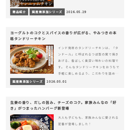
商品紹介
国産無添加シリーズ
2026.05.29
ヨーグルトのコクとスパイスの香りが広がる、やみつきの本
格タンドリーチキン
インド発祥のタンドリーチキンは、「タ
ンドール」と呼ばれるつぼ型の窯で焼き
あげる、香ばしく奥深い味わいの料理で
す。 そんなタンドリーチキンをおうちで
手軽に楽しめるよう、こだわりを詰め込
んで仕上げました。 様々なシーンでお召
国産無添加シリーズ
2026.05.01
&hellip; 続きを読む ヨーグルトのコク
とスパイスの香りが広がる、やみつきの
本格タンドリーチキン
生姜の香り、だしの旨み、チーズのコク。家族みんなの「好
き」がつまったハンバーグ新登場
大人も子どもも、家族みんなに愛される
定番が登場しました！