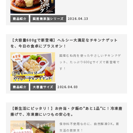
商品紹介
国産無添加シリーズ
2026.04.13
【大容量600gで新登場】ヘルシー大満足なチキンナゲット
を、今日の食卓にプラスオン！
国産むね肉を使ったやさしいチキンナゲ
ット、たっぷり600gサイズで新登場で
す！
商品紹介
大容量サイズ
2026.04.03
【新生活にピッタリ！】お弁当・夕飯の”あと1品”に！冷凍唐
揚げで、冷凍庫にいつもの安心を。
保存料不使用なのに、自然解凍OK。新
生活の救世主！