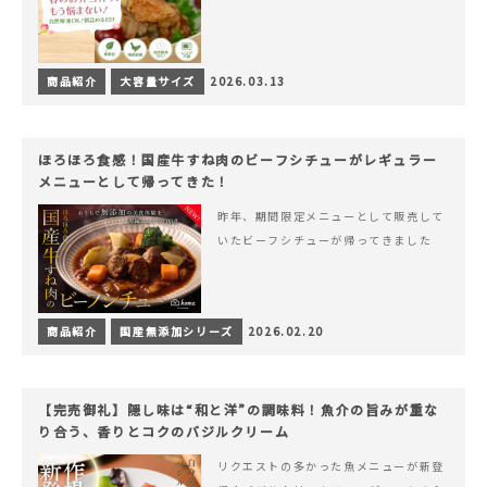
商品紹介
大容量サイズ
2026.03.13
ほろほろ食感！国産牛すね肉のビーフシチューがレギュラー
メニューとして帰ってきた！
昨年、期間限定メニューとして販売して
いたビーフシチューが帰ってきました
商品紹介
国産無添加シリーズ
2026.02.20
【完売御礼】隠し味は“和と洋”の調味料！魚介の旨みが重な
り合う、香りとコクのバジルクリーム
リクエストの多かった魚メニューが新登