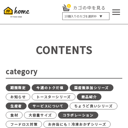
0
カゴの中を見る
10
個入りのカゴを選択中 ▼
5個入り
7個入り
10個入り
最大5%OFF
14個入り
最大8%OFF
CONTENTS
20個入り
最大12%OFF
category
期間限定
今週のトクだ値
国産無添加シリーズ
お知らせ
トースターシリーズ
商品紹介
生産者
サービスについて
ちょうど良いシリーズ
食材
大容量サイズ
コラボレーション
フードロス対策
お弁当にも！冷凍おかずシリーズ