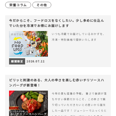
栄養コラム
その他
今だからこそ、フードロスをなくしたい。少し多めに仕込ん
でいた分を冷凍でお得にお届けします
いつも冷蔵でお届けしているおかずを、
冷凍・特別価格で提供いたします
期間限定
2026.07.22
ピリッと刺激のある、大人の辛さを楽しむ赤いチリソースハ
ンバーグが新登場！
今年の夏も猛暑の予報。 暑さで食欲が落
ちやすい季節だからこそ、この辛さで乗
り切っていただきたいとの思いから誕生
した一品です！ ジューシーでふっくらと